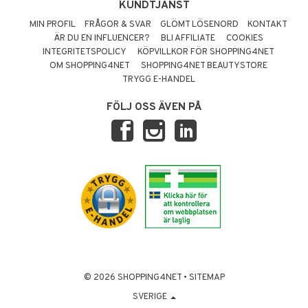
KUNDTJÄNST
MIN PROFIL
FRÅGOR & SVAR
GLÖMT LÖSENORD
KONTAKT
ÄR DU EN INFLUENCER?
BLI AFFILIATE
COOKIES
INTEGRITETSPOLICY
KÖPVILLKOR FÖR SHOPPING4NET
OM SHOPPING4NET
SHOPPING4NET BEAUTYSTORE
TRYGG E-HANDEL
FÖLJ OSS ÄVEN PÅ
© 2026 SHOPPING4NET
•
SITEMAP
SVERIGE