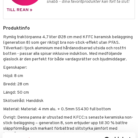
snabb - dina favoritprodukter kan fort ta slut!
äder
lkar & Matare
änst
TILL REAN »
ddset
ör
& Plädar
liv
 & svar
dar & Täcken
tilier
Grilltillbehör
Produktinfo
produkt
an & Örngott
Rymlig traktörpanna 4,7 liter Ø28 cm med KFFC keramisk beläggning
elningen
(generation 8) som ger riktigt bra non-stick-effekt utan PFAS.
& insektsskydd
Tillverkad i tjock aluminium med hårdanodiserad utsida och rostfri
tik
botten - passar alla spisar inklusive induktion. Med medföljande
dskuddar
k
glaslock är den perfekt för både vardagsrätter och bjudmiddagar.
textilier
rdsredskap
Egenskaper:
Höjd: 8 cm
ddset
sbelysning
Bredd: 28 cm
dar & Täcken
e
Längd: 50 cm
an & Örngott
Skötselråd: Handdisk
Material: Material: 4 mm alu. + 0.5mm SS430 full bottom
Övrigt: Denna panna är utrustad med KFCC:s senaste keramiska non-
stick-beläggning – generation 8, som erbjuder upp till 30 % bättre
släppförmåga och markant förbättrad slitstyrka jämfört med
föregångaren G7. Den avancerade 2-lagersbeläggningen kombinerar