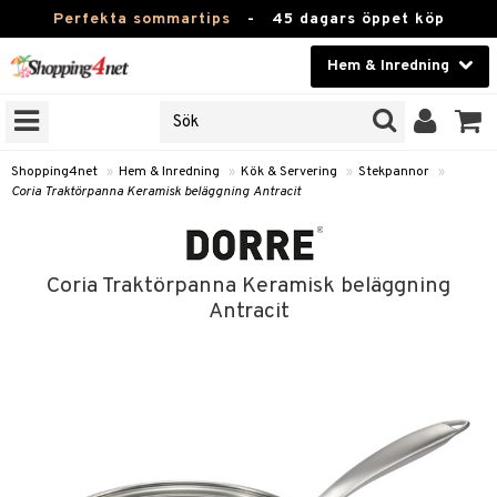
Perfekta sommartips
-
45 dagars öppet köp
Hem & Inredning
RKEN
Skönhet
JER
ODUKTER
Kontaktlinser
Shopping4net
»
Hem & Inredning
»
Kök & Servering
»
Stekpannor
»
Coria Traktörpanna Keramisk beläggning Antracit
TKORT
Hälsokost
Apotek
Coria Traktörpanna Keramisk beläggning
sinredning
Fitness
Antracit
g
textilier
mpor
Hem & Inredning
g
stillbehör
bler
ngstillbehör
Leksaker, Barn & Baby
ronik
msdekoration
r
e & krokar
Varumärken
dslampor
et
msförvaring
us
Kampanjer
lampor
g
stextilier
tor & Ljusstakar
varing