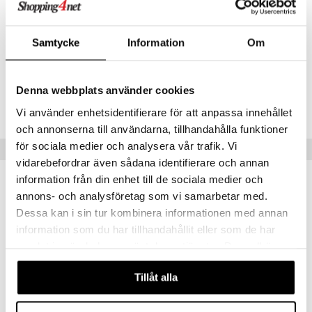
hållbarhet, reptålighet och enkel rengöring för att ge längre livslängd
och ännu bättre matlagningsupplevelse.
Samtycke
Information
Om
Artikelnr
IUE00-28-XX
Denna webbplats använder cookies
Lägsta pris senaste 30 dagarna: 899 kr
Vi använder enhetsidentifierare för att anpassa innehållet
och annonserna till användarna, tillhandahålla funktioner
för sociala medier och analysera vår trafik. Vi
Populära produkter
vidarebefordrar även sådana identifierare och annan
information från din enhet till de sociala medier och
-16%
annons- och analysföretag som vi samarbetar med.
Dessa kan i sin tur kombinera informationen med annan
information som du har tillhandahållit eller som de har
samlat in när du har använt deras tjänster. Du godkänner
våra cookies vid fortsatt användande av vår webbplats.
Tillåt alla
Finns i flera varianter