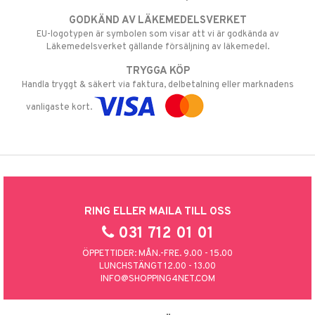
GODKÄND AV LÄKEMEDELSVERKET
EU-logotypen är symbolen som visar att vi är godkända av
Läkemedelsverket gällande försäljning av läkemedel.
TRYGGA KÖP
Handla tryggt & säkert via faktura, delbetalning eller marknadens
vanligaste kort.
RING ELLER MAILA TILL OSS
031 712 01 01
ÖPPETTIDER: MÅN.-FRE. 9.00 - 15.00
LUNCHSTÄNGT 12.00 - 13.00
INFO@SHOPPING4NET.COM