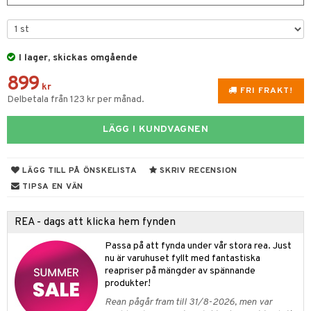
til
vtillbehör
 & Muggar
kknivar
Kryddkvarnar
I lager, skickas omgående
l- & Grönsaksknivar
ngstillbehör
899
kr
FRI FRAKT!
rbrädor
nnor
Delbetala från 123 kr per månad.
cialknivar
way / Outdoor
LÄGG I KUNDVAGNEN
skor
ar
lådor
ietter
& Bakformar
LÄGG TILL PÅ ÖNSKELISTA
SKRIV RECENSION
TIPSA EN VÄN
moskannor
pa tallrikar
gningsfat & Skålar
rmosmuggar
tallrikar
Bartillbehör
REA - dags att klicka hem fynden
Passa på att fynda under vår stora rea. Just
nu är varuhuset fyllt med fantastiska
& Plädar
reapriser på mängder av spännande
produkter!
s
dskuddar
textilier
Rean pågår fram till 31/8-2026, men var