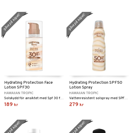
gåva på köpet!
gåva på köpet!
Hydrating Protection Face
Hydrating Protection SPF50
Lotion SPF30
Lotion Spray
HAWAIIAN TROPIC
HAWAIIAN TROPIC
Solskydd för ansiktet med Spf 30 från Hawaiian Tropic
Vattenresistent solspray med SPF50 från Hawaiian Tropic
189
279
kr
kr
gåva på köpet!
gåva på köpet!