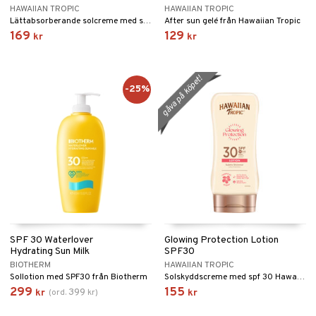
pstift
t och skydd
HAWAIIAN TROPIC
HAWAIIAN TROPIC
produkt
Lättabsorberande solcreme med spf 50 från Hawaiian Tropic
After sun gelé från Hawaiian Tropic
gloss
dvård
169
129
kr
kr
elningen
liner
ning och rengöring
tik
e-up penslar
gåva på köpet!
-25%
cara
onskugga
mer
er
SPF 30 Waterlover
Glowing Protection Lotion
Hydrating Sun Milk
SPF30
BIOTHERM
HAWAIIAN TROPIC
Sollotion med SPF30 från Biotherm
Solskyddscreme med spf 30 Hawaiian Tropic
299
155
399
kr
(
ord.
kr
)
kr