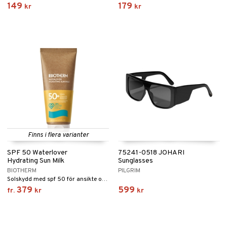
149
179
kr
kr
Finns i flera varianter
SPF 50 Waterlover
75241-0518 JOHARI
Hydrating Sun Milk
Sunglasses
BIOTHERM
PILGRIM
Solskydd med spf 50 för ansikte och kropp, för hela familjen från Biotherm
379
599
fr.
kr
kr