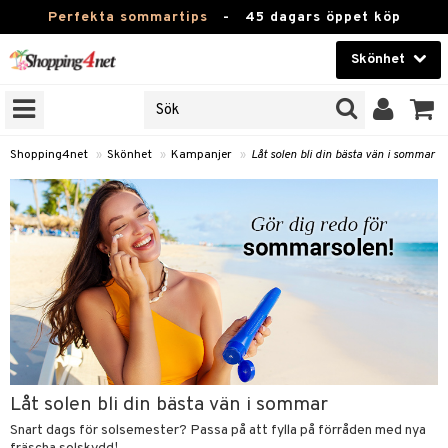
Perfekta sommartips
-
45 dagars öppet köp
Skönhet
RKEN
Skönhet
M BRANDS
T
Kontaktlinser
Shopping4net
»
Skönhet
»
Kampanjer
»
Låt solen bli din bästa vän i sommar
JER
Hälsokost
ODUKTER
Apotek
TKORT
Fitness
e
Hem & Inredning
Leksaker, Barn & Baby
essoarer
rd
Varumärken
Låt solen bli din bästa vän i sommar
lsam
iktscremer
tika
Kampanjer
Snart dags för solsemester? Passa på att fylla på förråden med nya
star / Kammar
 hy
iktsvård
t Set
vård