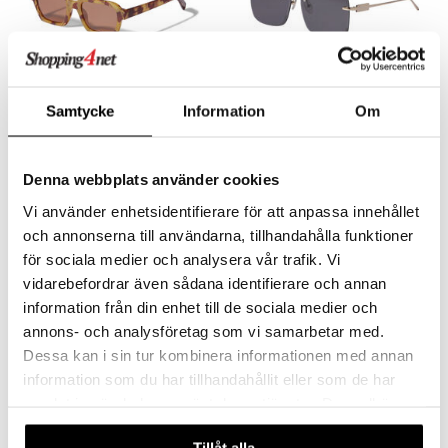
Samtycke
Information
Om
75251-0505 ANNALISE
75251-2110 AYLIN
Sunglasses
Sunglasses
PILGRIM
PILGRIM
Denna webbplats använder cookies
599
349
599
kr
kr
(
ord.
kr
)
Vi använder enhetsidentifierare för att anpassa innehållet
och annonserna till användarna, tillhandahålla funktioner
för sociala medier och analysera vår trafik. Vi
-25%
vidarebefordrar även sådana identifierare och annan
information från din enhet till de sociala medier och
annons- och analysföretag som vi samarbetar med.
Dessa kan i sin tur kombinera informationen med annan
information som du har tillhandahållit eller som de har
samlat in när du har använt deras tjänster. Du godkänner
våra cookies vid fortsatt användande av vår webbplats.