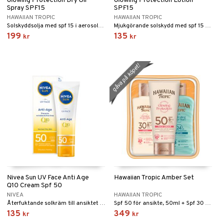
Glowing Protection Dry Oil
Glowing Protection Lotion
Spray SPF15
SPF15
HAWAIIAN TROPIC
HAWAIIAN TROPIC
Solskyddsolja med spf 15 i aerosolflaska från Hawaiian Tropic
Mjukgörande solskydd med spf 15 från Hawaiian Tropic
199
135
kr
kr
gåva på köpet!
Nivea Sun UV Face Anti Age
Hawaiian Tropic Amber Set
Q10 Cream Spf 50
NIVEA
HAWAIIAN TROPIC
Återfuktande solkräm till ansiktet med lätt konsistens
Spf 50 för ansikte, 50ml + Spf 30 för kropp, 75ml + After sun 60ml
135
349
kr
kr