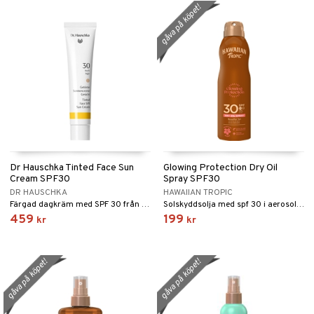
gåva på köpet!
Dr Hauschka Tinted Face Sun
Glowing Protection Dry Oil
Cream SPF30
Spray SPF30
DR HAUSCHKA
HAWAIIAN TROPIC
Färgad dagkräm med SPF 30 från Dr Hauschka
Solskyddsolja med spf 30 i aerosolflaska från Hawaiian Tropic
459
199
kr
kr
gåva på köpet!
gåva på köpet!