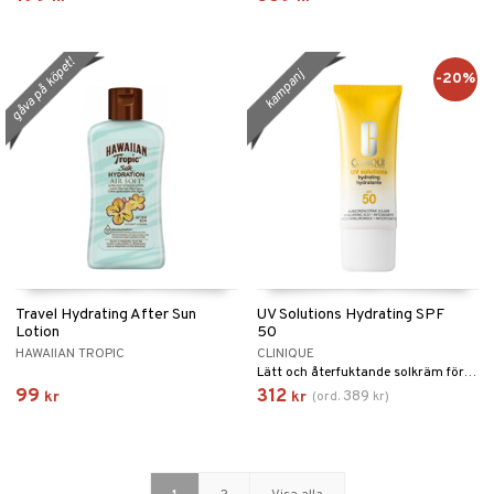
gåva på köpet!
kampanj
-20%
Travel Hydrating After Sun
UV Solutions Hydrating SPF
Lotion
50
HAWAIIAN TROPIC
CLINIQUE
Lätt och återfuktande solkräm för daglig användning från Clinique
99
312
389
kr
kr
(
ord.
kr
)