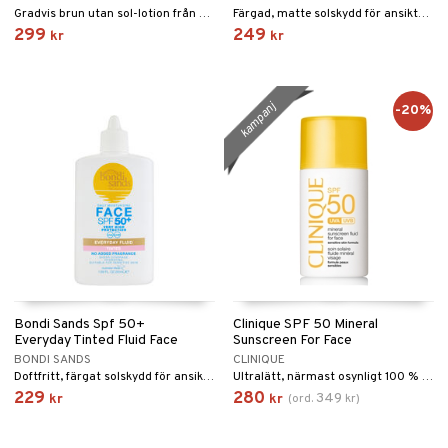
Gradvis brun utan sol-lotion från Bondi Sands
Färgad, matte solskydd för ansiktet med spf 50 från Bondi Sands
299
249
kr
kr
kampanj
-20%
Bondi Sands Spf 50+
Clinique SPF 50 Mineral
Everyday Tinted Fluid Face
Sunscreen For Face
BONDI SANDS
CLINIQUE
Doftfritt, färgat solskydd för ansiktet med spf 50 från Bondi Sands
Ultralätt, närmast osynligt 100 % mineraliskt solfilter. Otroligt behaglig även för känslig hud.
229
280
349
kr
kr
(
ord.
kr
)