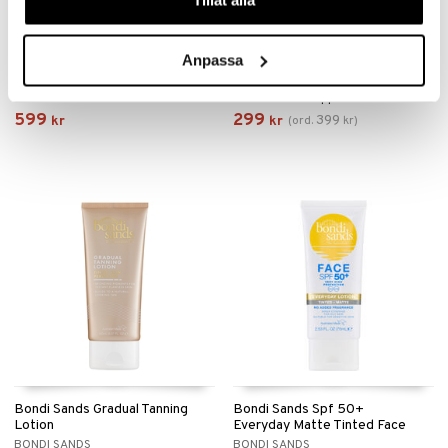
Tillåt alla
75251-2512 ADDILYN
After Sun Oligo Thermal Milk
Anpassa
Sunglasses
PILGRIM
BIOTHERM
Aftersun för kroppen från Biotherm
599
299
399
kr
kr
(
ord.
kr
)
Bondi Sands Gradual Tanning
Bondi Sands Spf 50+
Lotion
Everyday Matte Tinted Face
BONDI SANDS
BONDI SANDS