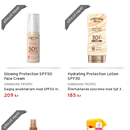
gåva på köpet!
gåva på köpet!
Glowing Protection SPF50
Hydrating Protection Lotion
Face Cream
SPF30
HAWAIIAN TROPIC
HAWAIIAN TROPIC
Daglig ansiktskräm med SPF50 med oljefri formula från Hawaiian Tropic
Återfuktande solcreme med Spf 30 från Hawaiian Tropic
209
185
kr
kr
gåva på köpet!