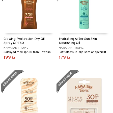
Glowing Protection Dry Oil
Hydrating After Sun Skin
Spray SPF30
Nourishing Oil
HAWAIIAN TROPIC
HAWAIIAN TROPIC
Solskydd med spf 30 från Hawaiian Tropic i en torrolja
Lätt aftersun-olja som är speciellt framtagen för att lugna, återfukta och vårda solkysst hud.
199
179
kr
kr
gåva på köpet!
gåva på köpet!