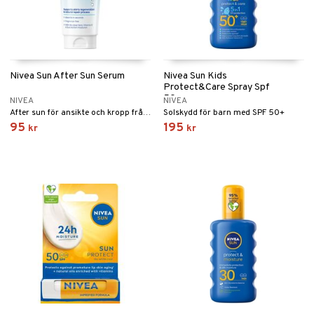
Nivea Sun After Sun Serum
Nivea Sun Kids
Protect&Care Spray Spf
50+
NIVEA
NIVEA
After sun för ansikte och kropp från Nivea
Solskydd för barn med SPF 50+
95
195
kr
kr