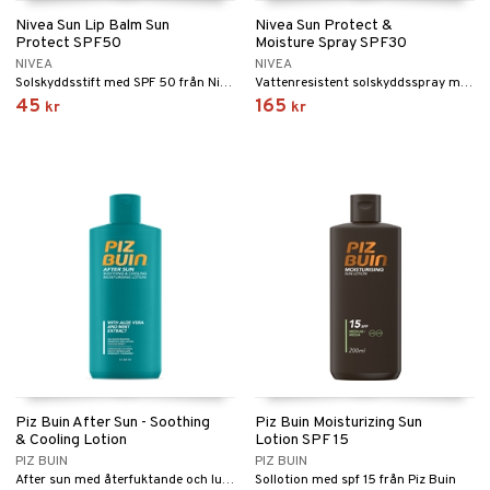
Nivea Sun Lip Balm Sun
Nivea Sun Protect &
Protect SPF50
Moisture Spray SPF30
NIVEA
NIVEA
Solskyddsstift med SPF 50 från Nivea
Vattenresistent solskyddsspray med SPF 30 från Nivea
45
165
kr
kr
Piz Buin After Sun - Soothing
Piz Buin Moisturizing Sun
& Cooling Lotion
Lotion SPF 15
PIZ BUIN
PIZ BUIN
After sun med återfuktande och lugnande effekt från Piz Buin
Sollotion med spf 15 från Piz Buin