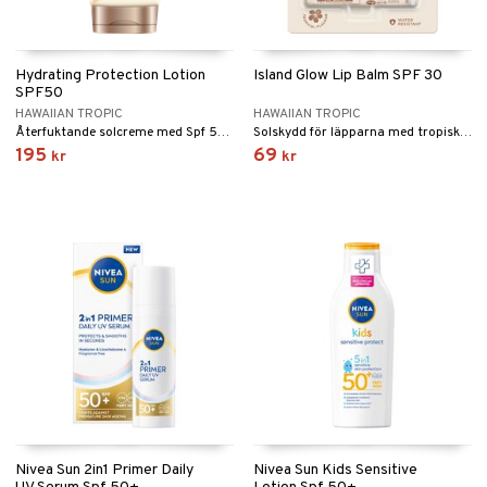
Hydrating Protection Lotion
Island Glow Lip Balm SPF 30
SPF50
HAWAIIAN TROPIC
HAWAIIAN TROPIC
Återfuktande solcreme med Spf 50 från Hawaiian Tropic
Solskydd för läpparna med tropisk smak och doft från Hawaiian Tropic
195
69
kr
kr
Nivea Sun 2in1 Primer Daily
Nivea Sun Kids Sensitive