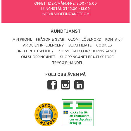
ÖPPETTIDER: MÅN.-FRE. 9.00 - 15.00
LUNCHSTÄNGT 12.00 - 13.00
INFO@SHOPPING4NET.COM
KUNDTJÄNST
MIN PROFIL
FRÅGOR & SVAR
GLÖMT LÖSENORD
KONTAKT
ÄR DU EN INFLUENCER?
BLI AFFILIATE
COOKIES
INTEGRITETSPOLICY
KÖPVILLKOR FÖR SHOPPING4NET
OM SHOPPING4NET
SHOPPING4NET BEAUTYSTORE
TRYGG E-HANDEL
FÖLJ OSS ÄVEN PÅ