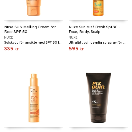
Nuxe SUN Melting Cream for
Nuxe Sun Mist Fresh Spf30 -
Face SPF 50
Face, Body, Scalp
NUXE
NUXE
Solskydd för ansikte med SPF 50 från Nuxe
Ultralätt och osynlig solspray för ansikte, kropp och hårbotten.
335
595
kr
kr