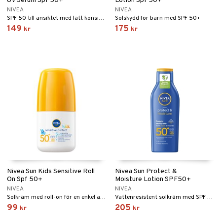
UV Serum Spf 50+
Lotion Spf 50+
NIVEA
NIVEA
SPF 50 till ansiktet med lätt konsistens
Solskydd för barn med SPF 50+
149
175
kr
kr
Nivea Sun Kids Sensitive Roll
Nivea Sun Protect &
On Spf 50+
Moisture Lotion SPF50+
NIVEA
NIVEA
Solkräm med roll-on för en enkel applicering för barn med SPF 50+
Vattenresistent solkräm med SPF 50 från Nivea
99
205
kr
kr