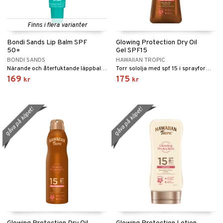
Finns i flera varianter
Bondi Sands Lip Balm SPF
Glowing Protection Dry Oil
50+
Gel SPF15
BONDI SANDS
HAWAIIAN TROPIC
Närande och återfuktande läppbalsam med solskyddsfaktor 50 från Bondi Sands
Torr sololja med spf 15 i sprayform från Hawaiian Tropic
169
175
kr
kr
gåva på köpet!
gåva på köpet!