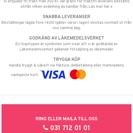
Vi erbjuder fri frakt från 350 kr. Vår gräns för fraktfri leverans bestäms
utifån vilken avdelning du handlar från. Läs mer här »
SNABBA LEVERANSER
Beställningar lagda före 14:00 (gäller varor i lager) skickas normalt ut från
oss samma dag.
GODKÄND AV LÄKEMEDELSVERKET
EU-logotypen är symbolen som visar att vi är godkända av
Läkemedelsverket gällande försäljning av läkemedel.
TRYGGA KÖP
Handla tryggt & säkert via faktura, delbetalning eller marknadens
vanligaste kort.
RING ELLER MAILA TILL OSS
031 712 01 01