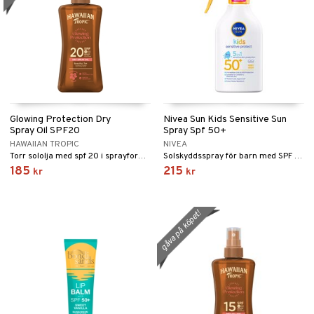
Glowing Protection Dry
Nivea Sun Kids Sensitive Sun
Spray Oil SPF20
Spray Spf 50+
HAWAIIAN TROPIC
NIVEA
Torr sololja med spf 20 i sprayform från Hawaiian Tropic
Solskyddsspray för barn med SPF 50+
185
215
kr
kr
gåva på köpet!