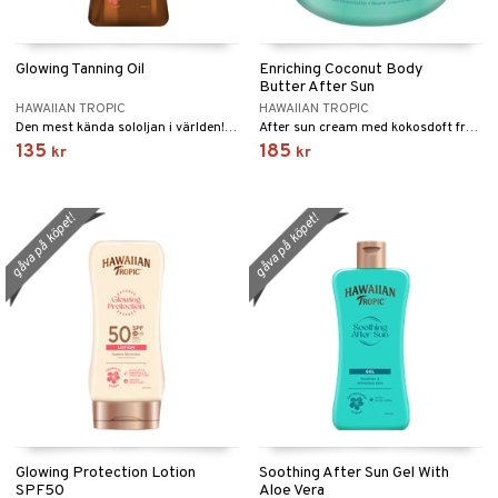
e
 & Gelé
cialprodukter
göring
cialprodukter
pa
ymprodukter
Glowing Tanning Oil
Enriching Coconut Body
rum
inser
Butter After Sun
gg & Mustasch
HAWAIIAN TROPIC
HAWAIIAN TROPIC
UE
Den mest kända sololjan i världen! Inget solskydd från Hawaiian Tropic
After sun cream med kokosdoft från Hawaiian Tropic
produkter
135
185
kr
kr
nique
cialprodukter
p 10
gåva på köpet!
gåva på köpet!
g 1: Rengöring
rd
g 2: Exfoliering
oliering och masker
p
g 3: Fukt
tvård
sh
d- och kroppsvård
n
matics Elixir
dd
n- och läppvård
cealer
yx
skydd
n
göring
liner
nique Happy
teg till män
änst
rum
ndation
nique Happy For Men
oliering
Glowing Protection Lotion
Soothing After Sun Gel With
 & svar
SPF50
Aloe Vera