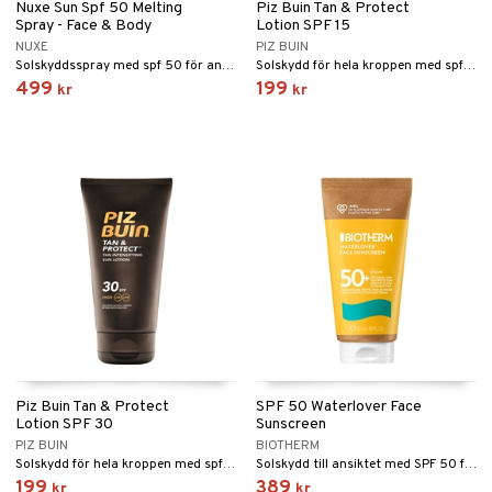
Nuxe Sun Spf 50 Melting
Piz Buin Tan & Protect
Spray - Face & Body
Lotion SPF 15
NUXE
PIZ BUIN
Solskyddsspray med spf 50 för ansikte och kropp från Nuxe
Solskydd för hela kroppen med spf 15 från Piz Buin
499
199
kr
kr
Piz Buin Tan & Protect
SPF 50 Waterlover Face
Lotion SPF 30
Sunscreen
PIZ BUIN
BIOTHERM
Solskydd för hela kroppen med spf 30 från Piz Buin
Solskydd till ansiktet med SPF 50 från Biotherm
199
389
kr
kr