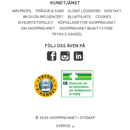
KUNDTJÄNST
MIN PROFIL
FRÅGOR & SVAR
GLÖMT LÖSENORD
KONTAKT
ÄR DU EN INFLUENCER?
BLI AFFILIATE
COOKIES
INTEGRITETSPOLICY
KÖPVILLKOR FÖR SHOPPING4NET
OM SHOPPING4NET
SHOPPING4NET BEAUTYSTORE
TRYGG E-HANDEL
FÖLJ OSS ÄVEN PÅ
© 2026 SHOPPING4NET
•
SITEMAP
SVERIGE