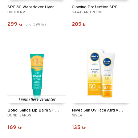
SPF 30 Waterlover Hydrating Sun Milk
Glowing Protection SPF50 Face Cream
BIOTHERM
HAWAIIAN TROPIC
299
209
399
kr
(
ord.
kr
)
kr
Finns i flera varianter
Bondi Sands Lip Balm SPF 50+
Nivea Sun UV Face Anti Age Q10 Cream Spf 50
BONDI SANDS
NIVEA
169
135
kr
kr