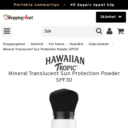
Perfekta sommartips
-
45 dagars öppet köp
Skönhet
RKEN
Skönhet
M BRANDS
T
Kontaktlinser
Shopping4net
»
Skönhet
»
För henne
»
Hudvård
»
Solprodukter
»
Mineral Translucent Sun Protection Powder SPF30
JER
Hälsokost
ODUKTER
Apotek
TKORT
Mineral Translucent Sun Protection Powder
Fitness
SPF30
e
Hem & Inredning
Leksaker, Barn & Baby
essoarer
rd
Varumärken
lsam
iktscremer
Kampanjer
star / Kammar
 hy
iktsvård