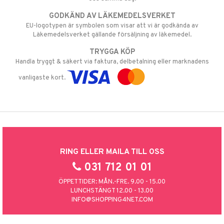
GODKÄND AV LÄKEMEDELSVERKET
EU-logotypen är symbolen som visar att vi är godkända av
Läkemedelsverket gällande försäljning av läkemedel.
TRYGGA KÖP
Handla tryggt & säkert via faktura, delbetalning eller marknadens
vanligaste kort.
RING ELLER MAILA TILL OSS
031 712 01 01
ÖPPETTIDER: MÅN.-FRE. 9.00 - 15.00
LUNCHSTÄNGT 12.00 - 13.00
INFO@SHOPPING4NET.COM