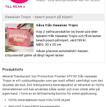
g 2: Exfoliering
oliering och masker
p
snabb - dina favoritprodukter kan fort ta slut!
elningen
rum
TILL REAN »
g 3: Fukt
tvård
sh
tik
gg & Mustasch
d- och kroppsvård
n
Hawaiian Tropic - beach pouch på köpet!
matics Elixir
dd
produkter
n- och läppvård
cealer
yx
skydd
Gåva från Hawaiian Tropic
n
cialprodukter
Köp 2 valfria produkter (ej travel size eller
göring
liner
nique Happy
teg till män
lipbalm) från Hawaiian Tropic och få en läcker
beach pouch på köpet, värd 199 kr.
rum
ndation
nique Happy For Men
oliering
Mått: 30 x 20 cm
pstift
t och skydd
Gåvan placeras automatiskt i kassan.
Erbjudandet gäller så långt lagret räcker.
gloss
dvård
liner
ning och rengöring
Produktinfo
e-up penslar
Mineral Translucent Sun Protection Powder SPF30 från Hawaiian
Tropic är ett solskyddspuder som ger matt effekt samtidigt som det
cara
skyddar din hud. Det transparenta mineralpudret är tillverkat av 100%
mineralämnen och kan användas både under och över smink eller på
onskugga
egen hand. I form av en lätthanterlig borste för enkel applicering.
mer
100% mineralämnen med UVA/UVB skydd
er
Naturligt framställda havsmineraler