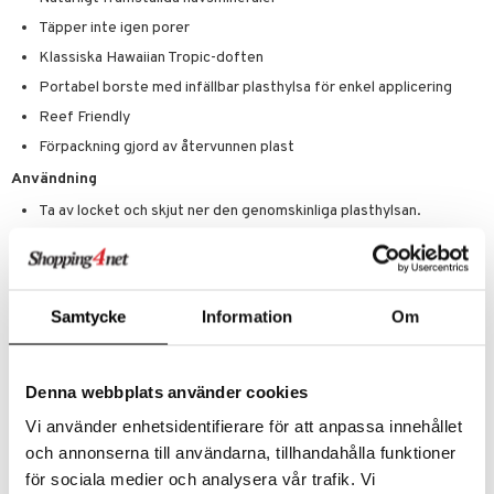
Täpper inte igen porer
Klassiska Hawaiian Tropic-doften
Portabel borste med infällbar plasthylsa för enkel applicering
Reef Friendly
Förpackning gjord av återvunnen plast
Användning
Ta av locket och skjut ner den genomskinliga plasthylsan.
Luta och knacka försiktigt på borsten mot handleden tills pulvret
rinner genom borsten.
Applicera pulvret generöst i ansiktet och på utsatta områden
med hjälp av cirkulära rörelser.
Samtycke
Information
Om
Stäng genom att dra upp den genomskinliga plasthylsan runt
borsten och sätt tillbaka locket.
Denna webbplats använder cookies
Ingredienser
Calcium Aluminum Borosilicate, Silica, Zinc Oxide, Ethylhexylglycerin,
Vi använder enhetsidentifierare för att anpassa innehållet
Sodium Dehydroacetate, Parfum, Maris Sal, Ceramide Np, Ascorbyl
och annonserna till användarna, tillhandahålla funktioner
Palmitate, Caprylic/Capric Triglyceride, Triethoxycaprylylsilane,
för sociala medier och analysera vår trafik. Vi
Passiflora Incarnata Fruit Extract, Plumeria Acutifolia Flower Extract,