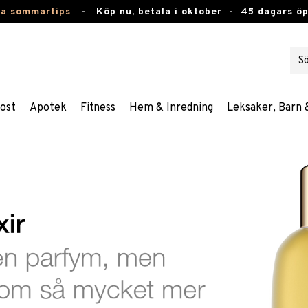
ta sommartips
-
Köp nu, betala i oktober -
45 dagars ö
ost
Apotek
Fitness
Hem & Inredning
Leksaker, Barn 