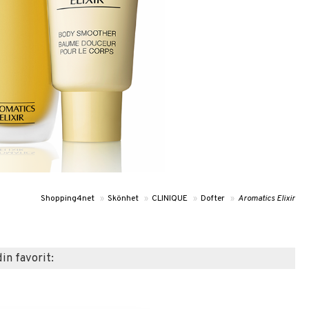
Shopping4net
»
Skönhet
»
CLINIQUE
»
Dofter
»
Aromatics Elixir
din favorit: