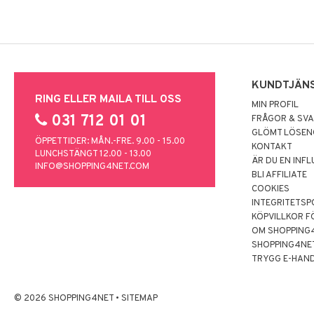
KUNDTJÄN
RING ELLER MAILA TILL OSS
MIN PROFIL
031 712 01 01
FRÅGOR & SV
GLÖMT LÖSE
ÖPPETTIDER: MÅN.-FRE. 9.00 - 15.00
KONTAKT
LUNCHSTÄNGT 12.00 - 13.00
ÄR DU EN INF
INFO@SHOPPING4NET.COM
BLI AFFILIATE
COOKIES
INTEGRITETSP
KÖPVILLKOR F
OM SHOPPING
SHOPPING4NE
TRYGG E-HAN
© 2026 SHOPPING4NET
•
SITEMAP