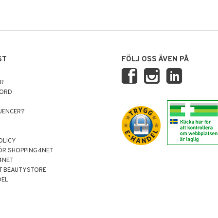
ST
FÖLJ OSS ÄVEN PÅ
AR
NORD
LUENCER?
OLICY
ÖR SHOPPING4NET
4NET
T BEAUTYSTORE
DEL