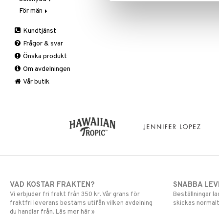
Vax & Gelé
Lipgloss
För män
Solskydd
Volymprodukter
Lipliner
3-Steg till män
Kundtjänst
Make-up penslar
Exfoliering
Frågor & svar
Mascara
Fukt och skydd
Önska produkt
Ögonskugga
Hudvård
Om avdelningen
Primer
Rakning och rengöring
Puder
Vår butik
VAD KOSTAR FRAKTEN?
SNABBA LE
Vi erbjuder fri frakt från 350 kr. Vår gräns för
Beställningar la
fraktfri leverans bestäms utifån vilken avdelning
skickas normalt
du handlar från. Läs mer här »