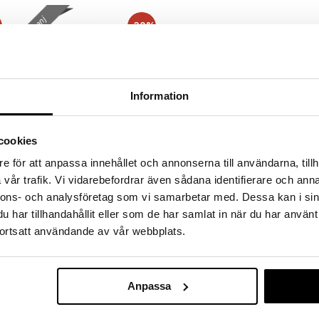
kampanj
%
-20%
Information
cookies
Finns i flera varianter
e för att anpassa innehållet och annonserna till användarna, tillh
Aromatics Elixir- Perfume Spray
vår trafik. Vi vidarebefordrar även sådana identifierare och anna
CLINIQUE
nnons- och analysföretag som vi samarbetar med. Dessa kan i sin
n
Romantisk, blommande doft från
har tillhandahållit eller som de har samlat in när du har använt
Clinique
ortsatt användande av vår webbplats.
400
(
ord.
499
kr
)
fr.
kr
Anpassa