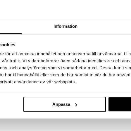
 fram till 31/8-2026, men var snabb - dina
ukter kan fort ta slut!
N »
h pouch på köpet!
Information
Mineral Sun Lo
 Hawaiian Tropic
Milk SPF30
ia produkter (ej travel size eller lipbalm) från
cookies
HAWAIIAN TROP
ropic och få en läcker beach pouch på köpet, värd
229
e för att anpassa innehållet och annonserna till användarna, tillh
kr
x 20 cm
vår trafik. Vi vidarebefordrar även sådana identifierare och anna
nnons- och analysföretag som vi samarbetar med. Dessa kan i sin
eras automatiskt i kassan.
et räcker.
har tillhandahållit eller som de har samlat in när du har använt
ortsatt användande av vår webbplats.
er till att återfukta under 12 timmar. Ger näring och
Anpassa
olbrännan och har även en kylande effekt som efter-
håller vitamin A, C och E.