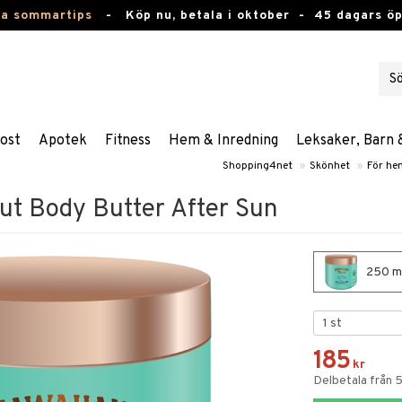
ta sommartips
-
Köp nu, betala i oktober -
45 dagars ö
ost
Apotek
Fitness
Hem & Inredning
Leksaker, Barn 
Shopping4net
»
Skönhet
»
För he
ut Body Butter After Sun
250 ml
185
kr
Delbetala från 