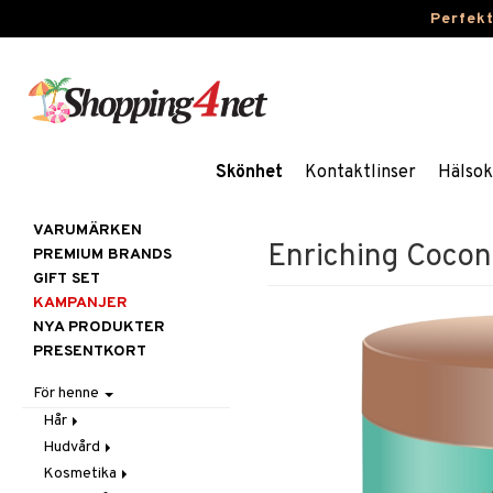
Perfek
Skönhet
Kontaktlinser
Hälsok
VARUMÄRKEN
Enriching Cocon
PREMIUM BRANDS
GIFT SET
KAMPANJER
NYA PRODUKTER
PRESENTKORT
För henne
Hår
Hudvård
Accessoarer
Kosmetika
Balsam
Ansiktscremer