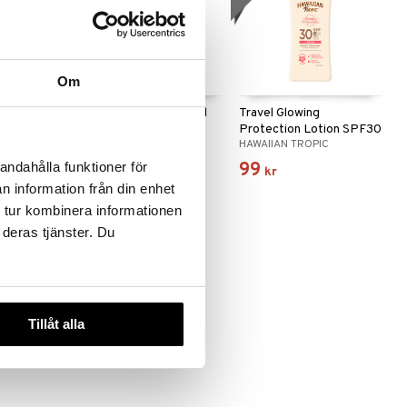
Om
tion Facial
Soothing After Sun Gel
Travel Glowing
With Aloe Vera
Protection Lotion SPF30
IC
HAWAIIAN TROPIC
HAWAIIAN TROPIC
129
99
andahålla funktioner för
kr
kr
n information från din enhet
 tur kombinera informationen
 deras tjänster. Du
Tillåt alla