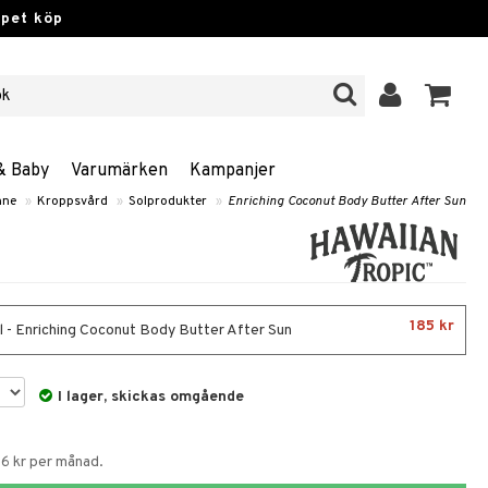
ppet köp
& Baby
Varumärken
Kampanjer
nne
»
Kroppsvård
»
Solprodukter
»
Enriching Coconut Body Butter After Sun
185 kr
 - Enriching Coconut Body Butter After Sun
I lager, skickas omgående
56 kr per månad.