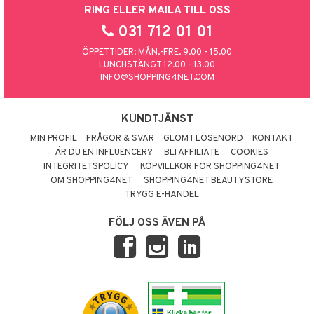
RING ELLER MAILA TILL OSS
031 712 01 01
ÖPPETTIDER: MÅN.-FRE. 9.00 - 15.00
LUNCHSTÄNGT 12.00 - 13.00
INFO@SHOPPING4NET.COM
KUNDTJÄNST
MIN PROFIL
FRÅGOR & SVAR
GLÖMT LÖSENORD
KONTAKT
ÄR DU EN INFLUENCER?
BLI AFFILIATE
COOKIES
INTEGRITETSPOLICY
KÖPVILLKOR FÖR SHOPPING4NET
OM SHOPPING4NET
SHOPPING4NET BEAUTYSTORE
TRYGG E-HANDEL
FÖLJ OSS ÄVEN PÅ