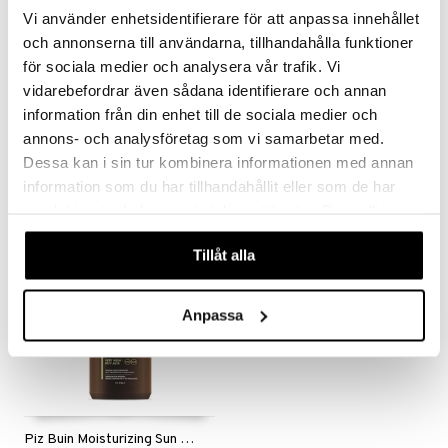
Vi använder enhetsidentifierare för att anpassa innehållet
mer
och annonserna till användarna, tillhandahålla funktioner
för sociala medier och analysera vår trafik. Vi
er
vidarebefordrar även sådana identifierare och annan
Piz Buin After Sun - Soothing & Cooling Lotion
Piz Buin Moisturising Sun Lipstick SPF 30
information från din enhet till de sociala medier och
PIZ BUIN
PIZ BUIN
annons- och analysföretag som vi samarbetar med.
149
59
Dessa kan i sin tur kombinera informationen med annan
kr
kr
information som du har tillhandahållit eller som de har
samlat in när du har använt deras tjänster. Du godkänner
våra cookies vid fortsatt användande av vår webbplats.
Tillåt alla
Anpassa
Piz Buin Moisturizing Sun Lotion SPF 50