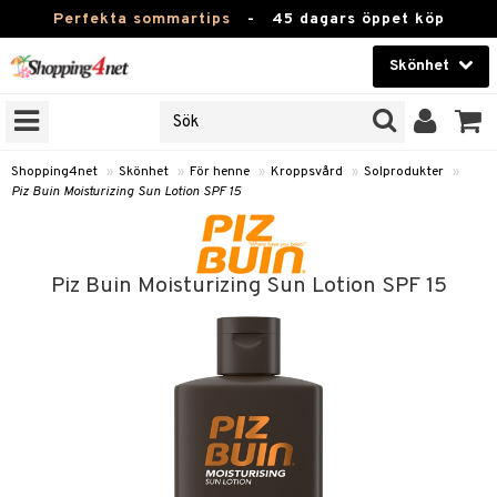
Perfekta sommartips
-
45 dagars öppet köp
Skönhet
RKEN
Skönhet
M BRANDS
T
Kontaktlinser
Shopping4net
»
Skönhet
»
För henne
»
Kroppsvård
»
Solprodukter
»
Piz Buin Moisturizing Sun Lotion SPF 15
JER
Hälsokost
ODUKTER
Apotek
TKORT
Piz Buin Moisturizing Sun Lotion SPF 15
Fitness
e
Hem & Inredning
Leksaker, Barn & Baby
essoarer
rd
Varumärken
lsam
iktscremer
tika
Kampanjer
star / Kammar
 hy
iktsvård
t Set
vård