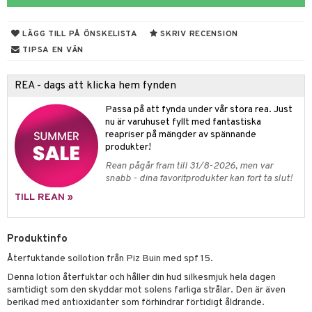
 & Gelé
cialprodukter
LÄGG TILL PÅ ÖNSKELISTA
SKRIV RECENSION
ymprodukter
m
TIPSA EN VÄN
y spray
en
REA - dags att klicka hem fynden
tljus & Rumsdoft
mband
om
Passa på att fynda under vår stora rea. Just
 de cologne
sband
nu är varuhuset fyllt med fantastiska
reapriser på mängder av spännande
 de parfum
hängen
lsam
apotek
rd
dukter
produkter!
 de toilette
gar
ktriska trimmers
iktscremer
gon
vård
ärer
Rean pågår fram till 31/8-2026, men var
snabb - dina favoritprodukter kan fort ta slut!
tset
avfall
n utan sol
ylotion
e
m
TILL REAN »
färg
tset
n utan sol
er shave balm
pa
hampo
sk
odorant
er shave lotion
Produktinfo
inser
Återfuktande sollotion från Piz Buin med spf 15.
ling produkter
essärer
chgelé & tvål
 de cologne
UE
Denna lotion återfuktar och håller din hud silkesmjuk hela dagen
lbehör
oncremer
ndvård
 de toilette
nique
samtidigt som den skyddar mot solens farliga strålar. Den är även
änst
berikad med antioxidanter som förhindrar förtidigt åldrande.
ling
borttagning
tset