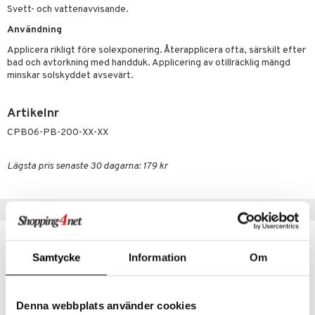
p 10
Svett- och vattenavvisande.
 & svar
produkter
produkter
g 1: Rengöring
rd
Användning
produkt
göring
cialprodukter
g 2: Exfoliering
oliering och masker
p
Applicera rikligt före solexponering. Återapplicera ofta, särskilt efter
elningen
bad och avtorkning med handduk. Applicering av otillräcklig mängd
rum
g 3: Fukt
tvård
sh
minskar solskyddet avsevärt.
tik
gg & Mustasch
d- och kroppsvård
n
matics Elixir
dd
Artikelnr
produkter
n- och läppvård
cealer
yx
skydd
n
CPB06-PB-200-XX-XX
cialprodukter
göring
liner
nique Happy
teg till män
Lägsta pris senaste 30 dagarna: 179 kr
rum
ndation
nique Happy For Men
oliering
pstift
t och skydd
Tips till dig
gloss
dvård
liner
ning och rengöring
Samtycke
Information
Om
e-up penslar
cara
Denna webbplats använder cookies
onskugga