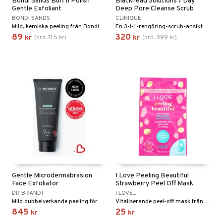
Bondi Sands Buff’n Polish
Blackhead Solutions 7 Day
Gentle Exfoliant
Deep Pore Cleanse Scrub
BONDI SANDS
CLINIQUE
Mild, kemiska peeling från Bondi Sands
En 3-i-1-rengöring-scrub-ansiktsmask som omedelbart reducerar synligheten av porer från Clinique
89
320
115
399
kr
(
ord.
kr
)
kr
(
ord.
kr
)
Gentle Microdermabrasion
I Love Peeling Beautiful
Face Exfoliator
Strawberry Peel Off Mask
DR BRANDT
I LOVE...
Mild dubbelverkande peeling för ansiktet från Dr Brandt
Vitaliserande peel-off mask från I Love
845
25
kr
kr