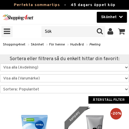
Perfekta sommartips
-
45 dagars öppet köp
Skönhet
RKEN
Skönhet
M BRANDS
T
Kontaktlinser
Shopping4net
»
Skönhet
»
För henne
»
Hudvård
»
Peeling
JER
Hälsokost
Sortera eller filtrera så du enkelt hittar din favorit:
ODUKTER
Apotek
TKORT
Fitness
e
Hem & Inredning
ÅTERSTÄLL FILTER
Leksaker, Barn & Baby
essoarer
rd
Varumärken
kampanj
-20%
lsam
iktscremer
Kampanjer
star / Kammar
 hy
iktsvård