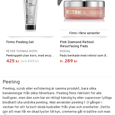
Finns i flera varianter
Firmx Peeling Gel
Pink Diamond Retinol
Resurfacing Pads
PETER THOMAS ROTH
RODIAL
Peelinggelé utan korn, med enzymer och cellulosa från Peter Thomas Roth
Pads berikade med retinol som återuppbygger, plumpar och jämnar ut huden från Rodial
425
289
655
kr
(
ord.
kr
)
fr.
kr
Peeling
Peeling, scrub eller exfoliering är samma produkt, bara olika
benämningar från olika tillverkare. Peeling finns faktiskt för alla
hudtyper, men den som har en riktigt känslig hy eller cuperoser (ytliga
blodkärl) ska undvika peeling. Man använder peeling 1-3 gånger i
veckan för att ta bort döda hudceller från ytan och orenheter. Detta
gör att man får en ökad lyster till hyn, cremerna går in bättre och man