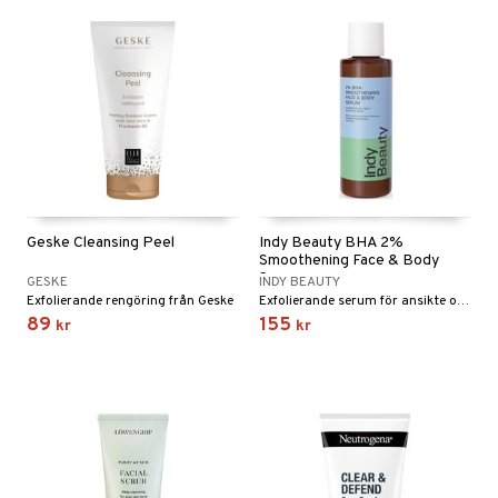
Geske Cleansing Peel
Indy Beauty BHA 2%
Smoothening Face & Body
Serum
GESKE
INDY BEAUTY
Exfolierande rengöring från Geske
Exfolierande serum för ansikte och kropp från Indy Beauty
89
155
kr
kr