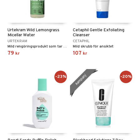
Urtekram Wild Lemongrass
Cetaphil Gentle Exfoliating
Micellar Water
Cleanser
URTEKRAM
CETAPHIL
Mild rengöringsprodukt som tar bort orenheter och makeup i ett enda svep.
Mild skrubb för ansiktet
79
107
kr
kr
kampanj
-23%
-20%