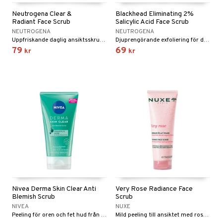
Neutrogena Clear &
Blackhead Eliminating 2%
Radiant Face Scrub
Salicylic Acid Face Scrub
NEUTROGENA
NEUTROGENA
Uppfriskande daglig ansiktsskrubb med rosa grapefrukt och vitamin C
Djuprengörande exfoliering för dagligt bruk från Neutrogena
79
69
kr
kr
Nivea Derma Skin Clear Anti
Very Rose Radiance Face
Blemish Scrub
Scrub
NIVEA
NUXE
Peeling för oren och fet hud från Nivea
Mild peeling till ansiktet med rosextrakt och pulver från aprikoskärnor