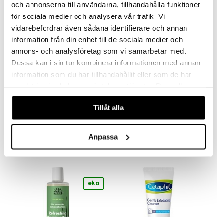
och annonserna till användarna, tillhandahålla funktioner
för sociala medier och analysera vår trafik. Vi
vidarebefordrar även sådana identifierare och annan
information från din enhet till de sociala medier och
annons- och analysföretag som vi samarbetar med.
Dessa kan i sin tur kombinera informationen med annan
information som du har tillhandahållit eller som de har
Finns i flera varianter
samlat in när du har använt deras tjänster. Du godkänner
Vit C Brightening Cleansing
Gentle Peeling
våra cookies vid fortsatt användande av vår webbplats.
Pads
Tillåt alla
RODIAL
ROSENSERIEN
Rengöringspads för ökad lyster och jämnare hudton från Rodial
Mild, skonsam peelingkräm med mycket små korn av mikroniserad pimpsten. Tar bort döda hudceller och ger huden en frisk och fräsch lyster.
339
269
fr.
kr
kr
Anpassa
eko