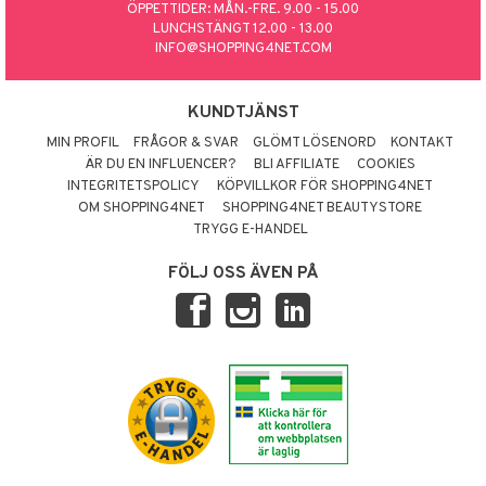
ÖPPETTIDER: MÅN.-FRE. 9.00 - 15.00
LUNCHSTÄNGT 12.00 - 13.00
INFO@SHOPPING4NET.COM
KUNDTJÄNST
MIN PROFIL
FRÅGOR & SVAR
GLÖMT LÖSENORD
KONTAKT
ÄR DU EN INFLUENCER?
BLI AFFILIATE
COOKIES
INTEGRITETSPOLICY
KÖPVILLKOR FÖR SHOPPING4NET
OM SHOPPING4NET
SHOPPING4NET BEAUTYSTORE
TRYGG E-HANDEL
FÖLJ OSS ÄVEN PÅ