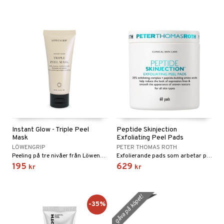
Instant Glow - Triple Peel
Peptide Skinjection
Mask
Exfoliating Peel Pads
LÖWENGRIP
PETER THOMAS ROTH
Peeling på tre nivåer från Löwengrip
Exfolierande pads som arbetar på ålderstecken
195
629
kr
kr
gåva på köpet!
-35%