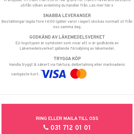
Vi erbjuder fri frakt från 350 kr. Vår gräns för fraktfri leverans bestäms
utifån vilken avdelning du handlar från. Läs mer här »
SNABBA LEVERANSER
Beställningar lagda före 14:00 (gäller varor i lager) skickas normalt ut från
oss samma dag.
GODKÄND AV LÄKEMEDELSVERKET
EU-logotypen är symbolen som visar att vi är godkända av
Läkemedelsverket gällande försäljning av läkemedel.
TRYGGA KÖP
Handla tryggt & säkert via faktura, delbetalning eller marknadens
vanligaste kort.
RING ELLER MAILA TILL OSS
031 712 01 01