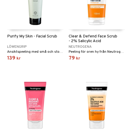
Purify My Skin - Facial Scrub
Clear & Defend Face Scrub
- 2% Salicylic Acid
LÖWENGRIP
NEUTROGENA
Ansiktspeeling med små och stora korn för ökad lyster från Löwengrip
Peeling för oren hy från Neutrogena
139
79
kr
kr