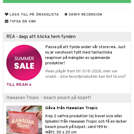
 & Gelé
cialprodukter
LÄGG TILL PÅ ÖNSKELISTA
SKRIV RECENSION
ymprodukter
m
TIPSA EN VÄN
y spray
en
REA - dags att klicka hem fynden
tljus & Rumsdoft
mband
om
Passa på att fynda under vår stora rea. Just
 de cologne
sband
nu är varuhuset fyllt med fantastiska
reapriser på mängder av spännande
 de parfum
hängen
lsam
apotek
rd
dukter
produkter!
 de toilette
gar
ktriska trimmers
iktscremer
gon
vård
ärer
Rean pågår fram till 31/8-2026, men var
snabb - dina favoritprodukter kan fort ta slut!
tset
avfall
n utan sol
ylotion
e
m
TILL REAN »
färg
tset
n utan sol
er shave balm
pa
Hawaiian Tropic - beach pouch på köpet!
hampo
sk
odorant
er shave lotion
inser
Gåva från Hawaiian Tropic
ling produkter
essärer
chgelé & tvål
 de cologne
UE
Köp 2 valfria produkter (ej travel size eller
lbehör
lipbalm) från Hawaiian Tropic och få en läcker
oncremer
ndvård
 de toilette
nique
beach pouch på köpet, värd 199 kr.
änst
ling
borttagning
Mått: 30 x 20 cm
tset