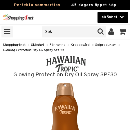
Perfekta sommartips
-
45 dagars öppet köp
Skönhet
RKEN
Skönhet
M BRANDS
T
Kontaktlinser
Shopping4net
»
Skönhet
»
För henne
»
Kroppsvård
»
Solprodukter
»
Glowing Protection Dry Oil Spray SPF30
JER
Hälsokost
ODUKTER
Apotek
TKORT
Glowing Protection Dry Oil Spray SPF30
Fitness
e
Hem & Inredning
Leksaker, Barn & Baby
essoarer
rd
Varumärken
lsam
iktscremer
tika
Kampanjer
star / Kammar
 hy
iktsvård
t Set
vård