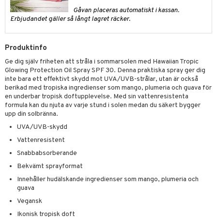
p 10
 & svar
Gåvan placeras automatiskt i kassan.
produkter
produkter
g 1: Rengöring
rd
Erbjudandet gäller så långt lagret räcker.
produkt
göring
cialprodukter
g 2: Exfoliering
oliering och masker
p
elningen
rum
Produktinfo
g 3: Fukt
tvård
sh
tik
Ge dig själv friheten att stråla i sommarsolen med Hawaiian Tropic
gg & Mustasch
d- och kroppsvård
n
matics Elixir
dd
Glowing Protection Oil Spray SPF 30. Denna praktiska spray ger dig
inte bara ett effektivt skydd mot UVA/UVB-strålar, utan är också
produkter
n- och läppvård
cealer
yx
skydd
n
berikad med tropiska ingredienser som mango, plumeria och guava för
cialprodukter
en underbar tropisk doftupplevelse. Med sin vattenresistenta
göring
liner
nique Happy
teg till män
formula kan du njuta av varje stund i solen medan du säkert bygger
upp din solbränna.
rum
ndation
nique Happy For Men
oliering
UVA/UVB-skydd
pstift
t och skydd
Vattenresistent
gloss
dvård
Snabbabsorberande
liner
Bekvämt sprayformat
ning och rengöring
Innehåller hudälskande ingredienser som mango, plumeria och
e-up penslar
guava
cara
Vegansk
Ikonisk tropisk doft
onskugga