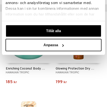
annons- och analysföretag som vi samarbetar med.
Tips till dig
Dessa kan i sin tur kombinera informationen med annan
information som du har tillhandahållit eller som de har
samlat in när du har använt deras tjänster. Du godkänner
våra cookies vid fortsatt användande av vår webbplats.
Tillåt alla
Anpassa
Enriching Coconut Body Butter After Sun
Glowing Protection Dry Oil Spray SPF15
HAWAIIAN TROPIC
HAWAIIAN TROPIC
185
199
kr
kr