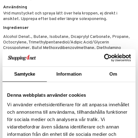
Användning
mer
Vrid munstycket och spraya lätt över hela kroppen, ej direkt i
ansiktet. Upprepa efter bad eller längre solexponering.
er
Ingredienser
Alcohol Denat., Butane, Isobutane, Dicaprylyl Carbonate, Propane,
Octocrylene, Trimethylpentanediol/Adipic Acid/Glycerin
Crosspolymer, Butyl Methoxydibenzoylmethane, Diethylamino
Hydroxybenzoyl Hexyl Benzoate, Isoamyl P-Methoxycinnamate, Bis-
Ethylhexyloxyphenol Methoxyphenyl Triazine, Ethylhexyl Triazone,
Tocopheryl Acetate, Parfum, Caprylic/Capric Triglyceride, Carica
Papaya Fruit Extract, Mangifera Indica Fruit Extract, Passiflora
Samtycke
Information
Om
Incarnata Fruit Extract, Plumeria Acutifolia Flower Extract, Psidium
Guajava Fruit Extract
Denna webbplats använder cookies
Vi använder enhetsidentifierare för att anpassa innehållet
Artikelnr
och annonserna till användarna, tillhandahålla funktioner
CHWAP-HT-180-XX-XX
för sociala medier och analysera vår trafik. Vi
vidarebefordrar även sådana identifierare och annan
Lägsta pris senaste 30 dagarna: 139 kr
information från din enhet till de sociala medier och