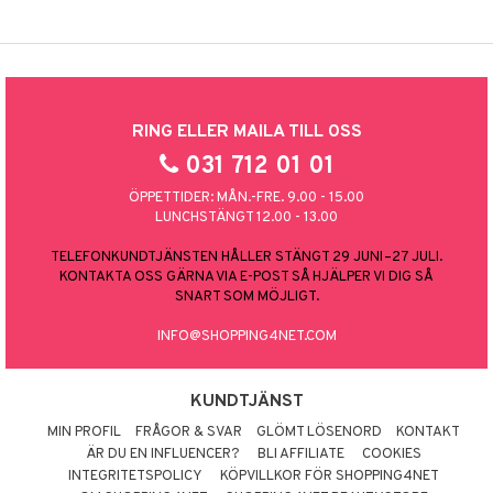
RING ELLER MAILA TILL OSS
031 712 01 01
ÖPPETTIDER: MÅN.-FRE. 9.00 - 15.00
LUNCHSTÄNGT 12.00 - 13.00
TELEFONKUNDTJÄNSTEN HÅLLER STÄNGT 29 JUNI–27 JULI.
KONTAKTA OSS GÄRNA VIA E-POST SÅ HJÄLPER VI DIG SÅ
SNART SOM MÖJLIGT.
INFO@SHOPPING4NET.COM
KUNDTJÄNST
MIN PROFIL
FRÅGOR & SVAR
GLÖMT LÖSENORD
KONTAKT
ÄR DU EN INFLUENCER?
BLI AFFILIATE
COOKIES
INTEGRITETSPOLICY
KÖPVILLKOR FÖR SHOPPING4NET