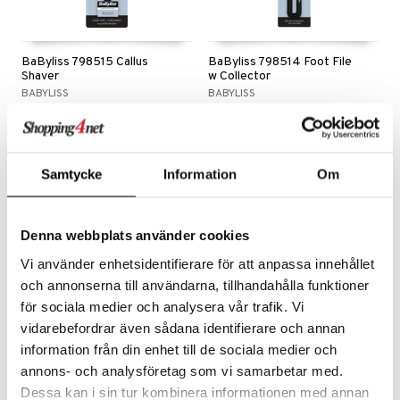
BaByliss 798515 Callus
BaByliss 798514 Foot File
Shaver
w Collector
BABYLISS
BABYLISS
Fotfil med uppsamlingsbehållare från BaByliss
95
109
kr
kr
Samtycke
Information
Om
Denna webbplats använder cookies
Vi använder enhetsidentifierare för att anpassa innehållet
och annonserna till användarna, tillhandahålla funktioner
för sociala medier och analysera vår trafik. Vi
vidarebefordrar även sådana identifierare och annan
information från din enhet till de sociala medier och
annons- och analysföretag som vi samarbetar med.
Brushworks Ceramic Foot
Brushworks Hair Towels - 2
Dessa kan i sin tur kombinera informationen med annan
File
Pack