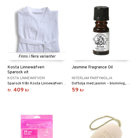
Finns i flera varianter
Kosta Linnewäfveri
Jasmine Fragrance Oil
Sparock vit
KOSTA LINNEWÄFVERI
INTERLAM PARFYMOLJA
Sparock från Kosta Linnewäfveri i stentvättad bomull.
Doftolja med jasmin – blommig, elegant och tidlöst romantisk.
409
59
fr.
kr
kr