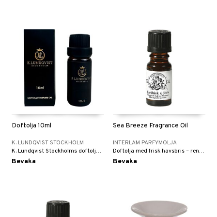
Doftolja 10ml
Sea Breeze Fragrance Oil
K. LUNDQVIST STOCKHOLM
INTERLAM PARFYMOLJA
K. Lundqvist Stockholms doftoljor är av hög kvalitet och mycket koncentrerade. Doftoljan har en droppkork och endast en droppe av oljan ger effekt i en aromalampa och sprider snabb väldoft i rummet.
Doftolja med frisk havsbris – ren, uppiggande och lugnande.
Bevaka
Bevaka