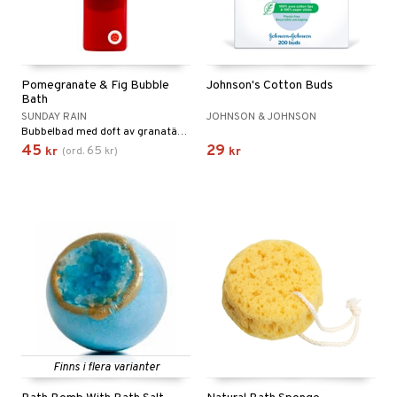
Pomegranate & Fig Bubble
Johnson's Cotton Buds
Bath
SUNDAY RAIN
JOHNSON & JOHNSON
Bubbelbad med doft av granatäpple och fikon
45
29
65
kr
(
ord.
kr
)
kr
Finns i flera varianter