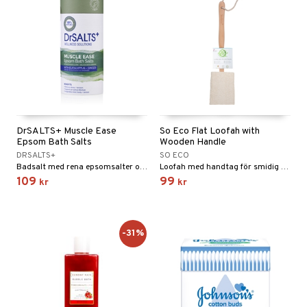
DrSALTS+ Muscle Ease
So Eco Flat Loofah with
Epsom Bath Salts
Wooden Handle
DRSALTS+
SO ECO
Badsalt med rena epsomsalter och eteriska oljor för dig med aktiv livsstil.
Loofah med handtag för smidig rengöring från So Eco
109
99
kr
kr
-31%