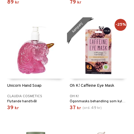
89
79
kr
kr
kampanj
-25%
Unicorn Hand Soap
Oh K! Caffeine Eye Mask
CLAUDIA COSMETICS
OH K!
Flytande handtvål
Ögonmasks behandling som kyler och minskar svullnad
39
37
49
kr
kr
(
ord.
kr
)