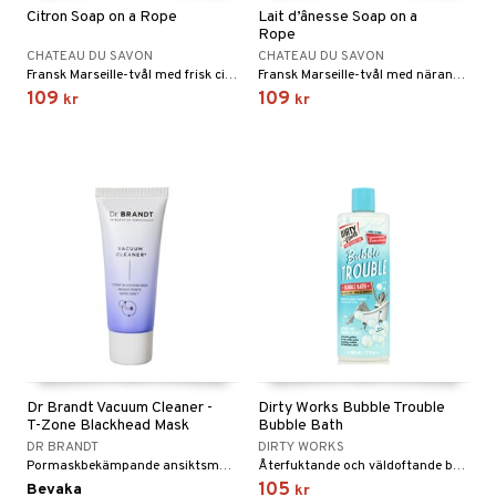
Citron Soap on a Rope
Lait d’ânesse Soap on a
Rope
CHATEAU DU SAVON
CHATEAU DU SAVON
Fransk Marseille-tvål med frisk citrondoft och mild peelingeffekt.
Fransk Marseille-tvål med närande åsnemjölk och praktiskt rep.
109
109
kr
kr
Dr Brandt Vacuum Cleaner -
Dirty Works Bubble Trouble
T-Zone Blackhead Mask
Bubble Bath
DR BRANDT
DIRTY WORKS
Pormaskbekämpande ansiktsmask från Dr Brandt
Återfuktande och väldoftande badskum med macadamia- och arganolja.
105
Bevaka
kr