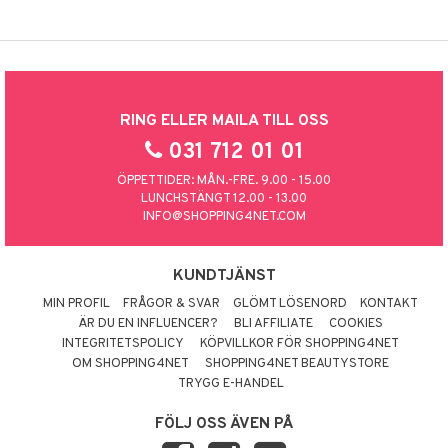
RING ELLER MAILA TILL OSS
031 712 01 01
ÖPPETTIDER: MÅN.-FRE. 9.00 - 15.00
LUNCHSTÄNGT 12.00 - 13.00
INFO@SHOPPING4NET.COM
KUNDTJÄNST
MIN PROFIL
FRÅGOR & SVAR
GLÖMT LÖSENORD
KONTAKT
ÄR DU EN INFLUENCER?
BLI AFFILIATE
COOKIES
INTEGRITETSPOLICY
KÖPVILLKOR FÖR SHOPPING4NET
OM SHOPPING4NET
SHOPPING4NET BEAUTYSTORE
TRYGG E-HANDEL
FÖLJ OSS ÄVEN PÅ