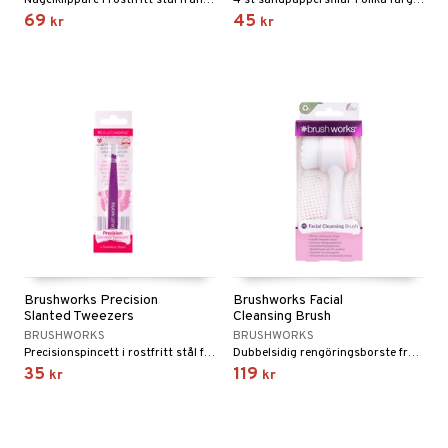
Nagelklippare i rostfritt stål från Brushworks
4 st sandpappersfilar i olika färger från Brushworks
69
45
kr
kr
Brushworks Precision
Brushworks Facial
Slanted Tweezers
Cleansing Brush
BRUSHWORKS
BRUSHWORKS
Precisionspincett i rostfritt stål från Brushworks
Dubbelsidig rengöringsborste från Brushworks
35
119
kr
kr