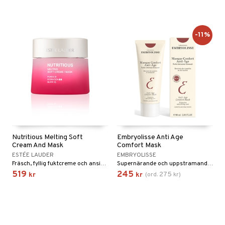
-11%
Nutritious Melting Soft
Embryolisse Anti Age
Cream And Mask
Comfort Mask
ESTÉE LAUDER
EMBRYOLISSE
Fräsch, fyllig fuktcreme och ansiktsmask från Estée Lauder
Supernärande och uppstramande anti-age mask från Embryolisse
519
245
275
kr
kr
(
ord.
kr
)