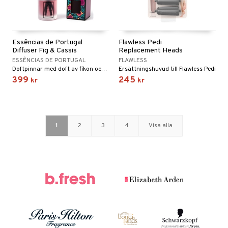
Essências de Portugal
Flawless Pedi
Diffuser Fig & Cassis
Replacement Heads
ESSÊNCIAS DE PORTUGAL
FLAWLESS
Doftpinnar med doft av fikon och svarta vinbär.
Ersättningshuvud till Flawless Pedi
399
245
kr
kr
1
2
3
4
Visa alla