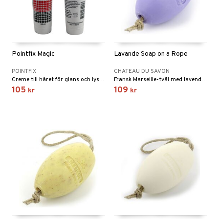
Pointfix Magic
Lavande Soap on a Rope
POINTFIX
CHATEAU DU SAVON
Creme till håret för glans och lyster
Fransk Marseille-tvål med lavendeldoft och praktiskt rep – rogivande och vårdande.
105
109
kr
kr