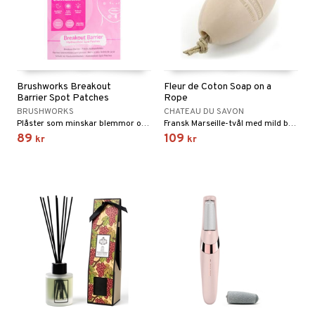
Brushworks Breakout
Fleur de Coton Soap on a
Barrier Spot Patches
Rope
BRUSHWORKS
CHATEAU DU SAVON
Plåster som minskar blemmor och reducerar rodnad
Fransk Marseille-tvål med mild bomullsdoft och praktiskt rep.
89
109
kr
kr