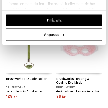
BRUSHWORKS
BRUSHWORKS
information som du har tillhandahållit eller som de har
Dubbelsidig keramisk fotfil från Brushworks
Duo-pack hårturbaner i mikrofiber från Brushworks
samlat in när du har använt deras tjänster. Du godkänner
49
119
kr
kr
våra cookies vid fortsatt användande av vår webbplats.
Tillåt alla
Anpassa
Brushworks HD Jade Roller
Brushworks Heating &
Cooling Eye Mask
BRUSHWORKS
BRUSHWORKS
Jade roller från Brushworks
Gelémask som kan användas både varm och kall från Brushworks
129
79
kr
kr