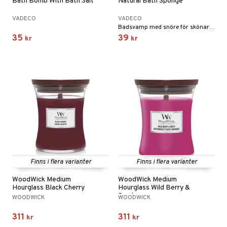
Bath Bomb With Bath Salt
Natural Bath Sponge
VADECO
VADECO
Badsvamp med snöre för skönare bad och dusch från Vadeco
35
39
kr
kr
Finns i flera varianter
Finns i flera varianter
WoodWick Medium
WoodWick Medium
Hourglass Black Cherry
Hourglass Wild Berry &
Beets
WOODWICK
WOODWICK
311
311
kr
kr