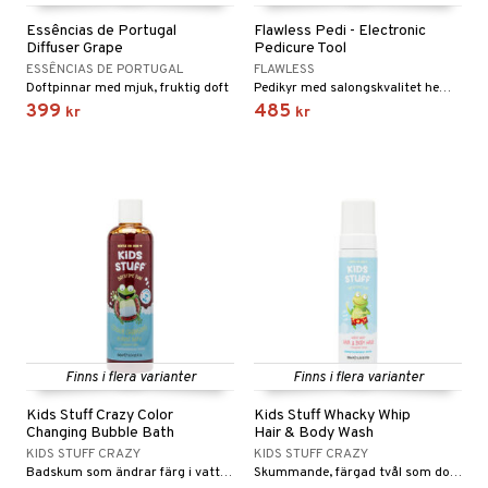
Essências de Portugal
Flawless Pedi - Electronic
Diffuser Grape
Pedicure Tool
ESSÊNCIAS DE PORTUGAL
FLAWLESS
Doftpinnar med mjuk, fruktig doft
Pedikyr med salongskvalitet hemma
399
485
kr
kr
Finns i flera varianter
Finns i flera varianter
Kids Stuff Crazy Color
Kids Stuff Whacky Whip
Changing Bubble Bath
Hair & Body Wash
KIDS STUFF CRAZY
KIDS STUFF CRAZY
Badskum som ändrar färg i vattnet
Skummande, färgad tvål som doftar ljuvligt av jordgubbar