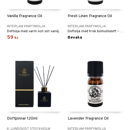
ndation
nique Happy For Men
oliering
 & Gelé
cialprodukter
pstift
t och skydd
Vanilla Fragrance Oil
Fresh Linen Fragrance Oil
ymprodukter
gloss
dvård
INTERLAM PARFYMOLJA
INTERLAM PARFYMOLJA
liner
ning och rengöring
Doftolja med varm och söt vaniljdoft – mjuk och omfamnande.
Doftolja med frisk bomullsdoft – ren, mjuk och fräsch.
59
Bevaka
kr
e-up penslar
cara
onskugga
mer
er
Doftpinnar 120ml
Lavender Fragrance Oil
K. LUNDQVIST STOCKHOLM
INTERLAM PARFYMOLJA