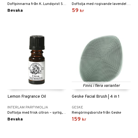
Doftpinnarna från K. Lundqvist Stockholm har mjuka och fräscha dofter som skapar en atmosfär av nystädat hem.
Doftolja med rogivande lavendel – klassisk, blommig och harmonisk.
59
Bevaka
kr
Finns i flera varianter
Lemon Fragrance Oil
Geske Facial Brush | 4 in 1
INTERLAM PARFYMOLJA
GESKE
Doftolja med frisk citron – syrlig, uppfriskande och energigivande.
Rengöringsborste från Geske
159
Bevaka
kr