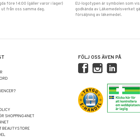
gda före 14:00 (gäller varor i lager)
EU-logotypen är symbolen som visar
 ut från oss samma dag.
godkända av Läkemedelsverket gä
försäljning av läkemedel.
ST
FÖLJ OSS ÄVEN PÅ
AR
NORD
LUENCER?
OLICY
ÖR SHOPPING4NET
4NET
T BEAUTYSTORE
DEL