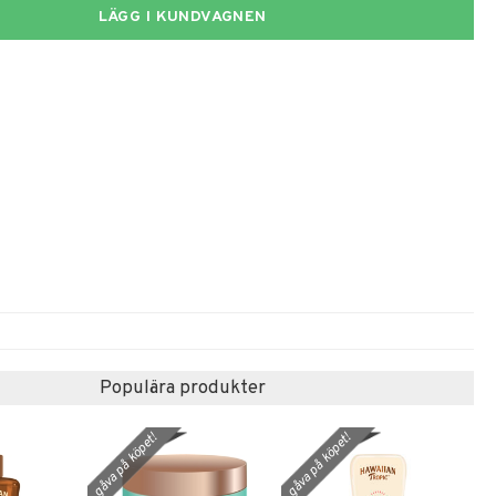
LÄGG I KUNDVAGNEN
Populära produkter
gåva på köpet!
gåva på köpet!