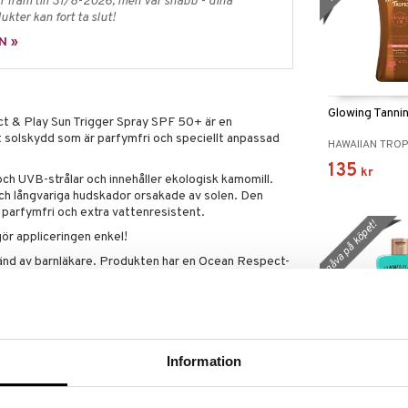
 fram till 31/8-2026, men var snabb - dina
ukter kan fort ta slut!
N »
Glowing Tannin
t & Play Sun Trigger Spray SPF 50+ är en
solskydd som är parfymfri och speciellt anpassad
HAWAIIAN TROP
135
kr
 UVB-strålar och innehåller ekologisk kamomill.
ch långvariga hudskador orsakade av solen. Den
parfymfri och extra vattenresistent.
gåva på köpet!
ör appliceringen enkel!
nd av barnläkare. Produkten har en Ocean Respect-
UV-filtren Octinoxate, Oxybenzone och Octocrylene.
63% biologiskt nedbrytbar. För ett pålitligt
d SPF 50+
Information
och UVB-strålar
Soothing Afte
 för barns känsliga hud
With Aloe Ver