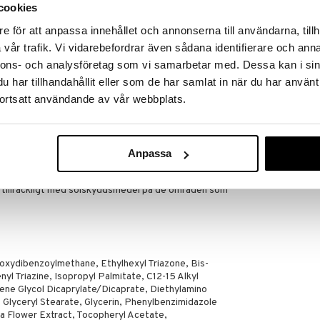
HAWAIIAN TROP
nkel applicering
cookies
129
nedbrytbar
kr
e för att anpassa innehållet och annonserna till användarna, tillh
vår trafik. Vi vidarebefordrar även sådana identifierare och anna
nnons- och analysföretag som vi samarbetar med. Dessa kan i sin
har tillhandahållit eller som de har samlat in när du har använt
skilt efter bad/svettning/handdukstorkning.
ortsatt användande av vår webbplats.
 20ml. För lite produkt reducerar skyddsnivån.
en om du använder solskydd. Överexponering av solen
ch småbarn mot direkt solljus.
Anpassa
tkontakt med textilier och hårda ytor för att
 tillräckligt med solskyddsmedel på de områden som
oxydibenzoylmethane, Ethylhexyl Triazone, Bis-
l Triazine, Isopropyl Palmitate, C12-15 Alkyl
ene Glycol Dicaprylate/Dicaprate, Diethylamino
Glyceryl Stearate, Glycerin, Phenylbenzimidazole
ta Flower Extract, Tocopheryl Acetate,