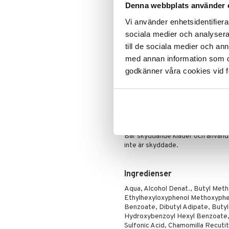
Kommer som trigger spray - e
Denna webbplats använder 
Mascara
Formulan är 63% biologiskt 
Vi använder enhetsidentifierar
Ögonskugga
Användning
sociala medier och analysera 
Primer
till de sociala medier och a
Puder
Skaka väl.
med annan information som du 
Applicera generöst och ofta. Sär
godkänner våra cookies vid f
Rekommenderad mängd för barn är
Vistas inte för länge i solen, äv
utgör en hälsorisk. Skydda späd o
Låt absorberas helt. Undvik direk
förhindra fläckar.
Bär skyddande kläder och använd
inte är skyddade.
Ingredienser
Aqua, Alcohol Denat., Butyl Meth
Ethylhexyloxyphenol Methoxypheny
Benzoate, Dibutyl Adipate, Butyl
Hydroxybenzoyl Hexyl Benzoate, 
Sulfonic Acid, Chamomilla Recuti