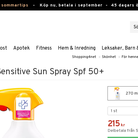
 sommartips
-
Köp nu, betala i september -
45 dagars 
ost
Apotek
Fitness
Hem & Inredning
Leksaker, Barn 
Shopping4net
»
Skönhet
»
För henn
Sensitive Sun Spray Spf 50+
270 ml
215
kr
Delbetala från 