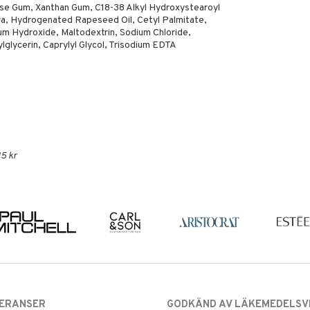
ulose Gum, Xanthan Gum, C18-38 Alkyl Hydroxystearoyl
ra, Hydrogenated Rapeseed Oil, Cetyl Palmitate,
um Hydroxide, Maltodextrin, Sodium Chloride,
lycerin, Caprylyl Glycol, Trisodium EDTA
5 kr
VERANSER
GODKÄND AV LÄKEMEDELSV