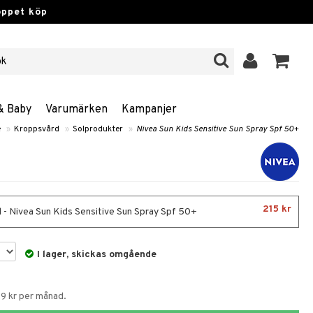
öppet köp
& Baby
Varumärken
Kampanjer
e
»
Kroppsvård
»
Solprodukter
»
Nivea Sun Kids Sensitive Sun Spray Spf 50+
215 kr
 - Nivea Sun Kids Sensitive Sun Spray Spf 50+
I lager, skickas omgående
59 kr per månad.