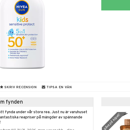
SKRIV RECENSION
TIPSA EN VÄN
hem fynden
tt fynda under vår stora rea. Just nu är varuhuset
gåva på köpet!
fantastiska reapriser på mängder av spännande
!