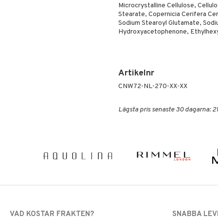
Microcrystalline Cellulose, Cell
Stearate, Copernicia Cerifera Ce
Sodium Stearoyl Glutamate, Sodi
Hydroxyacetophenone, Ethylhexylg
Artikelnr
CNW72-NL-270-XX-XX
Lägsta pris senaste 30 dagarna: 21
VAD KOSTAR FRAKTEN?
SNABBA LE