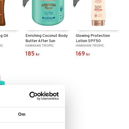
g Oil
Enriching Coconut Body
Glowing Protection
Butter After Sun
Lotion SPF50
IC
HAWAIIAN TROPIC
HAWAIIAN TROPIC
185
169
kr
kr
Om
r Sun Gel
a