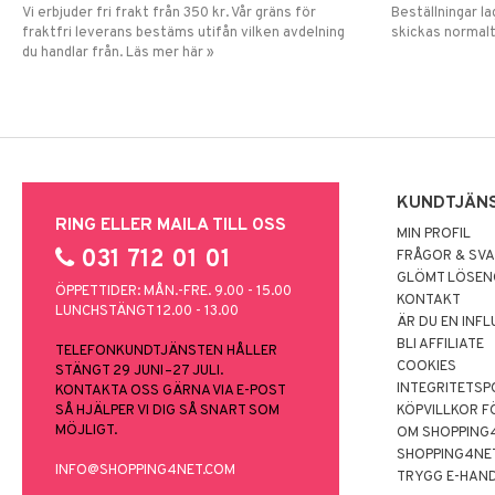
Vi erbjuder fri frakt från 350 kr. Vår gräns för
Beställningar la
fraktfri leverans bestäms utifån vilken avdelning
skickas normalt
du handlar från. Läs mer här »
KUNDTJÄN
RING ELLER MAILA TILL OSS
MIN PROFIL
031 712 01 01
FRÅGOR & SV
GLÖMT LÖSE
ÖPPETTIDER: MÅN.-FRE. 9.00 - 15.00
KONTAKT
LUNCHSTÄNGT 12.00 - 13.00
ÄR DU EN INF
BLI AFFILIATE
TELEFONKUNDTJÄNSTEN HÅLLER
COOKIES
STÄNGT 29 JUNI–27 JULI.
INTEGRITETSP
KONTAKTA OSS GÄRNA VIA E-POST
SÅ HJÄLPER VI DIG SÅ SNART SOM
KÖPVILLKOR F
MÖJLIGT.
OM SHOPPING
SHOPPING4NE
INFO@SHOPPING4NET.COM
TRYGG E-HAN