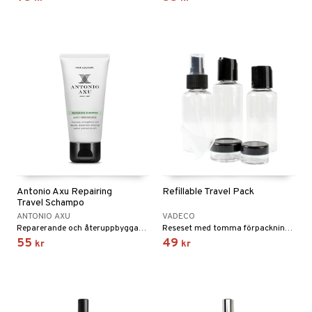
Antonio Axu Repairing
Refillable Travel Pack
Travel Schampo
ANTONIO AXU
VADECO
Reparerande och återuppbyggande schampo från Antonio Axu
Reseset med tomma förpackningar i plast för påfyllnad
55
49
kr
kr