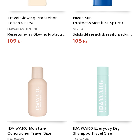
Travel Glowing Protection
Nivea Sun
Lotion SPF50
Protect&Moisture Spf 50
Travel Size
HAWAIIAN TROPIC
NIVEA
Resestorlek av Glowing Protection Lotion SPF50
Solskydd i praktisk reseförpackning med spf 50+
109
105
kr
kr
IDA WARG Moisture
IDA WARG Everyday Dry
Conditioner Travel Size
Shampoo Travel Size
IDA WARG
IDA WARG