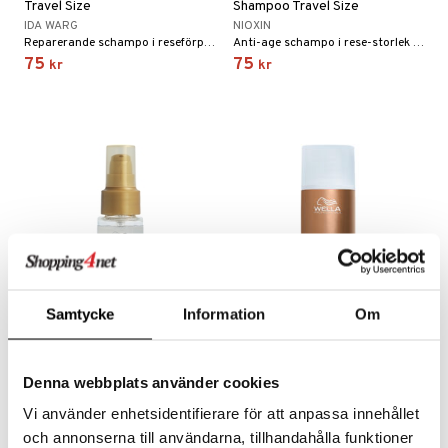
Travel Size
Shampoo Travel Size
IDA WARG
NIOXIN
Reparerande schampo i reseförpackning från Ida Warg
Anti-age schampo i rese-storlek från Nioxin
75
75
kr
kr
Samtycke
Information
Om
Oil Reflections Light Travel
Ultimate Smooth Shampoo
Size - Luminous Oil
Travel Size
WELLA PROFESSIONALS
WELLA PROFESSIONALS
Denna webbplats använder cookies
Lätt hårolja i resestorlek som ger glans från Wella Professional
Wella Professionals Ultimate Smooth Shampoo i reseförpackning
Vi använder enhetsidentifierare för att anpassa innehållet
99
79
kr
kr
och annonserna till användarna, tillhandahålla funktioner