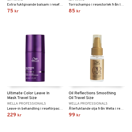
Extra fuktgivande balsam i reseförpackning från Ida Warg
Torrschampo i resestorlek från Ida Warg
75
85
kr
kr
Ultimate Color Leave In
Oil Reflections Smoothing
Mask Travel Size
Oil Travel Size
WELLA PROFESSIONALS
WELLA PROFESSIONALS
Leave-in behandling i reseförpackning för färgat hår från Wella Professionals
Återfuktande olja från Wella i reseförpackning
229
99
kr
kr