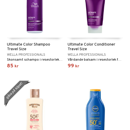
Ultimate Color Shampoo
Ultimate Color Conditioner
Travel Size
Travel Size
WELLA PROFESSIONALS
WELLA PROFESSIONALS
Skonsamt schampo i resestorlek för färgat hår från Wella Professionals
Vårdande balsam i resestorlek för färgat hår från Wella Professionals
85
99
kr
kr
gåva på köpet!