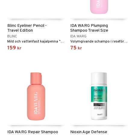
Blinc Eyeliner Pencil -
IDA WARG Plumping
Travel Edition
Shampoo Travel Size
BLINC
IDA WARG
Mild och vattenfast kajalpenna "travel size" från Blinc
Volymgivande schampo i reseförpackning från Ida Warg
159
75
kr
kr
IDA WARG Repair Shampoo
Nioxin Age Defense