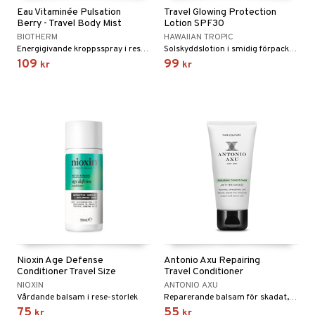
ndation
nique Happy For Men
oliering
Eau Vitaminée Pulsation
Travel Glowing Protection
 & Gelé
cialprodukter
pstift
Berry - Travel Body Mist
Lotion SPF30
t och skydd
BIOTHERM
HAWAIIAN TROPIC
ymprodukter
gloss
dvård
Energigivande kroppsspray i reseformat
Solskyddslotion i smidig förpackning med spf 30 från Hawaiian Tropic
109
99
kr
kr
liner
ning och rengöring
e-up penslar
cara
onskugga
mer
er
Nioxin Age Defense
Antonio Axu Repairing
Conditioner Travel Size
Travel Conditioner
NIOXIN
ANTONIO AXU
Vårdande balsam i rese-storlek
Reparerande balsam för skadat, torrt eller blekt hår från Antonio Axu
75
55
kr
kr