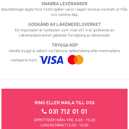
SNABBA LEVERANSER
Beställningar lagda före 14:00 (gäller varor i lager) skickas normalt ut från
oss samma dag.
GODKÄND AV LÄKEMEDELSVERKET
EU-logotypen är symbolen som visar att vi är godkända av
Läkemedelsverket gällande försäljning av läkemedel.
TRYGGA KÖP
Handla tryggt & säkert via faktura, delbetalning eller marknadens
vanligaste kort.
RING ELLER MAILA TILL OSS
031 712 01 01
ÖPPETTIDER: MÅN.-FRE. 9.00 - 15.00
LUNCHSTÄNGT 12.00 - 13.00