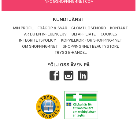
INFO@SHOPPING4NET.COM
KUNDTJÄNST
MIN PROFIL
FRÅGOR & SVAR
GLÖMT LÖSENORD
KONTAKT
ÄR DU EN INFLUENCER?
BLI AFFILIATE
COOKIES
INTEGRITETSPOLICY
KÖPVILLKOR FÖR SHOPPING4NET
OM SHOPPING4NET
SHOPPING4NET BEAUTYSTORE
TRYGG E-HANDEL
FÖLJ OSS ÄVEN PÅ