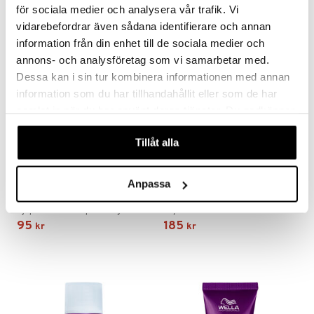
för sociala medier och analysera vår trafik. Vi
vidarebefordrar även sådana identifierare och annan
information från din enhet till de sociala medier och
annons- och analysföretag som vi samarbetar med.
Dessa kan i sin tur kombinera informationen med annan
information som du har tillhandahållit eller som de har
samlat in när du har använt deras tjänster. Du godkänner
våra cookies vid fortsatt användande av vår webbplats.
Tillåt alla
Ultimate Smooth Mask
Ultimate Smooth Miracle Oil
Anpassa
Travel Size
Serum Travel Size
WELLA PROFESSIONALS
WELLA PROFESSIONALS
Djupt vårdande inpackning för torrt och frissigt hår i resestorlek
Skyddande hårserum i resestorlek som ger frisskontroll och silkeslen glans till torrt och frissigt hår
95
185
kr
kr