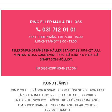
RING ELLER MAILA TILL OSS
031 712 01 01
ÖPPETTIDER: MÅN.-FRE. 9.00 - 15.00
LUNCHSTÄNGT 12.00 - 13.00
TELEFONKUNDTJÄNSTEN HÅLLER STÄNGT 29 JUNI–27 JULI.
KONTAKTA OSS GÄRNA VIA E-POST SÅ HJÄLPER VI DIG SÅ
SNART SOM MÖJLIGT.
INFO@SHOPPING4NET.COM
KUNDTJÄNST
MIN PROFIL
FRÅGOR & SVAR
GLÖMT LÖSENORD
KONTAKT
ÄR DU EN INFLUENCER?
BLI AFFILIATE
COOKIES
INTEGRITETSPOLICY
KÖPVILLKOR FÖR SHOPPING4NET
OM SHOPPING4NET
SHOPPING4NET BEAUTYSTORE
TRYGG E-HANDEL