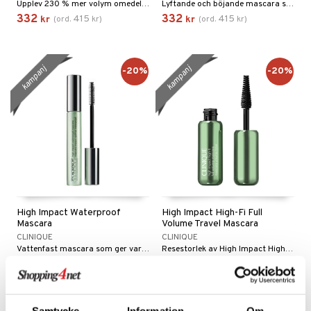
ndation
Upplev 230 % mer volym omedelbart med en ultrapigmenterad, fiberberikad mascara som maxar fransarnas volym från Clinique
Lyftande och böjande mascara som tas bort med vatten från Clinique
 & Gelé
332
332
cialprodukter
415
415
kr
(
ord.
kr
)
kr
(
ord.
kr
)
pstift
ymprodukter
gloss
kampanj
kampanj
liner
-20%
-20%
e-up penslar
scara
onskugga
mer
er
High Impact Waterproof
High Impact High-Fi Full
Mascara
Volume Travel Mascara
matics Elixir
CLINIQUE
CLINIQUE
dd
Vattenfast mascara som ger varje fransstrå extra längd och fyllighet.
Resestorlek av High Impact High-Fi Full Volume Mascara
yx
skydd
n
288
216
359
269
kr
(
ord.
kr
)
kr
(
ord.
kr
)
nique Happy
teg till män
änst
nique Happy For Men