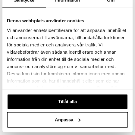
oliering
Samtycke
Information
Om
 & svar
t och skydd
produkt
dvård
Denna webbplats använder cookies
elningen
Vi använder enhetsidentifierare för att anpassa innehållet
ning och rengöring
och annonserna till användarna, tillhandahålla funktioner
tik
för sociala medier och analysera vår trafik. Vi
vidarebefordrar även sådana identifierare och annan
information från din enhet till de sociala medier och
annons- och analysföretag som vi samarbetar med.
Dessa kan i sin tur kombinera informationen med annan
information som du har tillhandahållit eller som de har
samlat in när du har använt deras tjänster. Du godkänner
våra cookies vid fortsatt användande av vår webbplats.
Tillåt alla
Anpassa