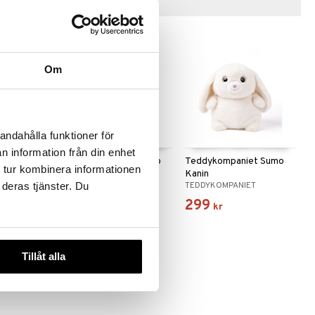
Tips till dig
Om
andahålla funktioner för
n information från din enhet
iet Sumo
Teddykompaniet Sumo
Teddykompaniet Sumo
 tur kombinera informationen
Enhörning
Kanin
ET
TEDDYKOMPANIET
TEDDYKOMPANIET
 deras tjänster. Du
299
299
kr
kr
Tillåt alla