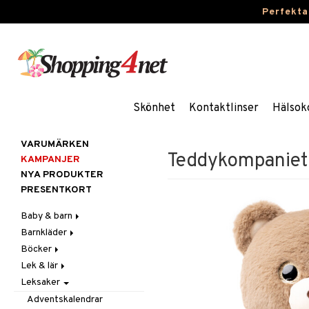
Perfekta
Skönhet
Kontaktlinser
Hälsok
VARUMÄRKEN
Teddykompaniet
KAMPANJER
NYA PRODUKTER
PRESENTKORT
Baby & barn
Barnkläder
Accessoarer
Böcker
Aktivitet
Accessoarer
För håret
Lek & lär
Äta
Badkläder & UV-kläder
Dagböcker
Hattar & Mössor
Babygym
Kepsar & Solhattar
Leksaker
Badrockar & Handdukar
Klänningar
Läs & Lär
Experiment
Övrigt
Babysitters
Barnservis
Barnvagnstillbehör
Nederdelar
Målarböcker
Inlärningsspel
Plånböcker
Bit & Skallra
Haklappar
Adventskalendrar