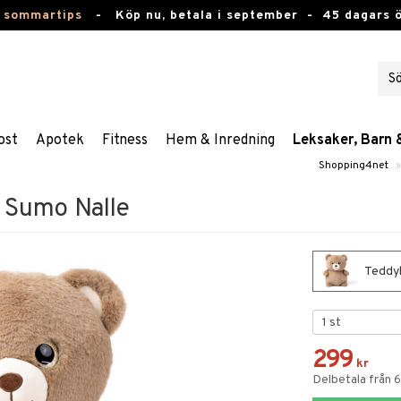
 sommartips
-
Köp nu, betala i september -
45 dagars 
ost
Apotek
Fitness
Hem & Inredning
Leksaker, Barn 
Shopping4net
»
 Sumo Nalle
Teddyk
299
kr
Delbetala från 