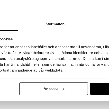
hem fynden
tt fynda under vår stora rea. Just nu är varuhuset
fantastiska reapriser på mängder av spännande
!
Information
 fram till 31/8-2026, men var snabb - dina
ukter kan fort ta slut!
N »
cookies
e för att anpassa innehållet och annonserna till användarna, tillh
vår trafik. Vi vidarebefordrar även sådana identifierare och anna
Teddykompan
r? Det är båda! Denna Sumo nalle har en mjuk och
nnons- och analysföretag som vi samarbetar med. Dessa kan i sin
Dino
s för en riktigt skön känsla. Perfekt att krama eller
TEDDYKOMPANI
har tillhandahållit eller som de har samlat in när du har använt
299
ortsatt användande av vår webbplats.
kr
en uppskattad present till barn.
Anpassa