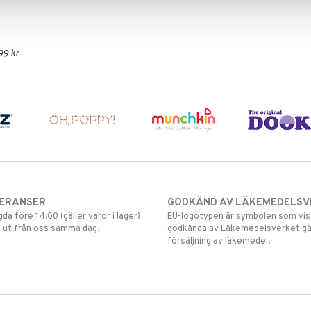
99 kr
VERANSER
GODKÄND AV LÄKEMEDELSV
gda före 14:00 (gäller varor i lager)
EU-logotypen är symbolen som visar
 ut från oss samma dag.
godkända av Läkemedelsverket gä
försäljning av läkemedel.