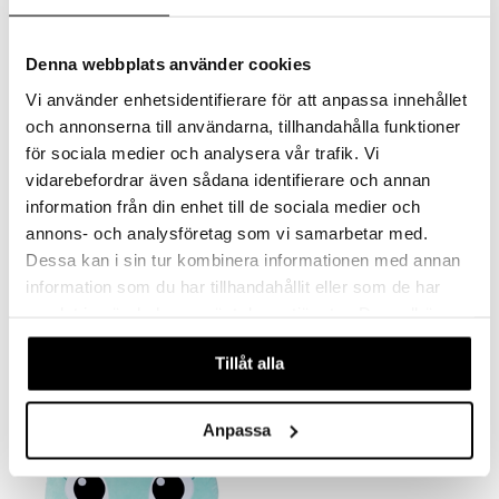
 Patrol
Denna webbplats använder cookies
tson & Findus
Vi använder enhetsidentifierare för att anpassa innehållet
pi Långstrump
och annonserna till användarna, tillhandahålla funktioner
kemon
för sociala medier och analysera vår trafik. Vi
amashjältarna
vidarebefordrar även sådana identifierare och annan
information från din enhet till de sociala medier och
ållan
Gabby's Dollhouse Deluxe
Gabby's Dollhouse Rooftop
annons- och analysföretag som vi samarbetar med.
Room: Spa
Roller Party Playset
derman
Dessa kan i sin tur kombinera informationen med annan
GABBY'S DOLLHOUSE
GABBY'S DOLLHOUSE
Koppla av på SPA med MerCat!
Ett gulligt lekset som även kan fästas på Gabbys Purrfect Dollhouse!
information som du har tillhandahållit eller som de har
er Mario
199
449
kr
kr
samlat in när du har använt deras tjänster. Du godkänner
våra cookies vid fortsatt användande av vår webbplats.
Tillåt alla
Anpassa