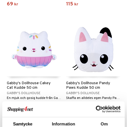
69
115
kr
kr
s
O Classic
saker
ney
O Creator
o
uslek
ney Prinsessor
GO Disney
badabado
andlek
l
O Disney Princess
ki
mhus-leksaker
tar
zen
GO DUPLO
mhus-spel
tar
ta Gris
O Friends
0 bitar
el
änst
ry Potter
O Minecraft
sel
aterial
spel
 & svar
lo Kitty
GO Ninjago
ssel
set
psspel
Gabby's Dollhouse Cakey
Gabby's Dollhouse Pandy
produkt
.L.
GO Speed Champions
Cat Kudde 50 cm
Paws Kudde 50 cm
illbehör
Måla
GABBY'S DOLLHOUSE
GABBY'S DOLLHOUSE
elningen
mma Mu
GO Spidey
En mjuk och gosig kudde från Gabby's Dollhouse.
Skaffa en alldeles egen Pandy Paws att gosa med!
erial
349
349
tik
kr
kr
le
O Super Heroes
s
min
ic
Samtycke
Information
Om
Little Pony