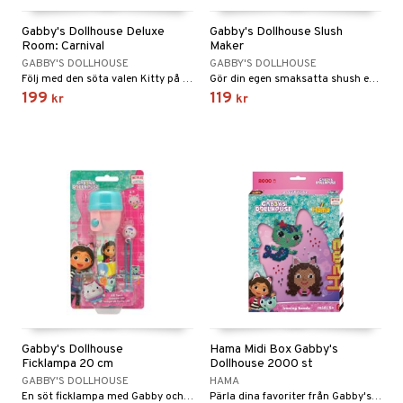
gtoys
Gabby's Dollhouse Deluxe
Gabby's Dollhouse Slush
Room: Carnival
Maker
ens Barn
GABBY'S DOLLHOUSE
GABBY'S DOLLHOUSE
Följ med den söta valen Kitty på karnival!
Gör din egen smaksatta shush efter Gabby's favorit recept!
ållan
199
119
kr
kr
ffi Love
kåp
ndby
n
dby Stockholm
etsfordon
star & Gungdjur
min
ar
figurer
pi Hoppetossa
banor
ons Åberg
i Villa Villerkulla
ndkår
blarna
anicals
us
is
mse
tnite
 & Köksredskap
r
Gabby's Dollhouse
Hama Midi Box Gabby's
g
Ficklampa 20 cm
Dollhouse 2000 st
tman
GO Bluey
dning
bil
GABBY'S DOLLHOUSE
HAMA
libompa
O City
En söt ficklampa med Gabby och hennes vänner!
Pärla dina favoriter från Gabby's Dollhouse!
tyrt