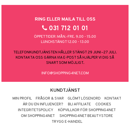
RING ELLER MAILA TILL OSS
031 712 01 01
ÖPPETTIDER: MÅN.-FRE. 9.00 - 15.00
LUNCHSTÄNGT 12.00 - 13.00
TELEFONKUNDTJÄNSTEN HÅLLER STÄNGT 29 JUNI–27 JULI.
KONTAKTA OSS GÄRNA VIA E-POST SÅ HJÄLPER VI DIG SÅ
SNART SOM MÖJLIGT.
INFO@SHOPPING4NET.COM
KUNDTJÄNST
MIN PROFIL
FRÅGOR & SVAR
GLÖMT LÖSENORD
KONTAKT
ÄR DU EN INFLUENCER?
BLI AFFILIATE
COOKIES
INTEGRITETSPOLICY
KÖPVILLKOR FÖR SHOPPING4NET
OM SHOPPING4NET
SHOPPING4NET BEAUTYSTORE
TRYGG E-HANDEL