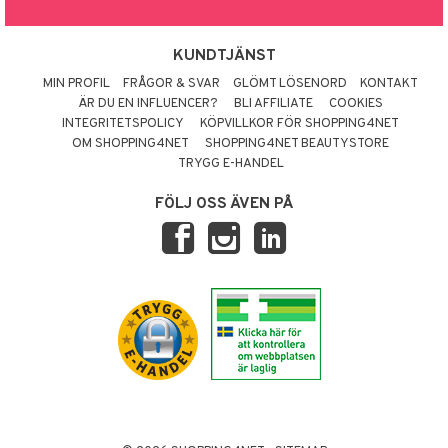
KUNDTJÄNST
MIN PROFIL
FRÅGOR & SVAR
GLÖMT LÖSENORD
KONTAKT
ÄR DU EN INFLUENCER?
BLI AFFILIATE
COOKIES
INTEGRITETSPOLICY
KÖPVILLKOR FÖR SHOPPING4NET
OM SHOPPING4NET
SHOPPING4NET BEAUTYSTORE
TRYGG E-HANDEL
FÖLJ OSS ÄVEN PÅ