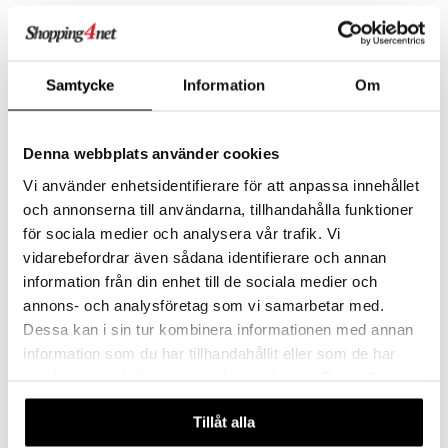
 Patrol
Modimi Sensoriska Block
Modimi Sensoriska Block
Giraff
Häst
tson & Findus
MODIMI
MODIMI
Samtycke
Information
Om
Byggdelar med roliga strukturer och ljud.
Ett roligt lekset med sensoriska block att bygga ihop.
pi Långstrump
229
199
kr
kr
kemon
Denna webbplats använder cookies
amashjältarna
Vi använder enhetsidentifierare för att anpassa innehållet
ållan
och annonserna till användarna, tillhandahålla funktioner
derman
för sociala medier och analysera vår trafik. Vi
vidarebefordrar även sådana identifierare och annan
er Mario
information från din enhet till de sociala medier och
annons- och analysföretag som vi samarbetar med.
Dessa kan i sin tur kombinera informationen med annan
information som du har tillhandahållit eller som de har
samlat in när du har använt deras tjänster. Du godkänner
Modimi Sensoriska Block
våra cookies vid fortsatt användande av vår webbplats.
Hund
MODIMI
Tillåt alla
Bygg ihop din alldeles egna, mjuka hund.