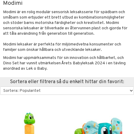
Modimi
glasögon
ttefiltar
pflaskor & Tillbehör
viditet & amning
atshirts
ivitetsleksaker
ing
böcker
giska leksaker
saker
tar
Modimi är en rolig modulär sensorisk leksaksserie för spädbarn och
tenflaskor & Tillbehör
småbarn som erbjuder ett brett utbud av kombinationsmöjligheter
hirts
gleksaker
nmöbler
der
 Klossar
0 bitar
el
änst
och stöder barns motoriska färdigheter och kreativitet. Modimi
don
oration
sensoriska leksaker är tillverkade av återvunnen plast och gjorda för
kerad
O Builder
läder & Strumpor
sel
aterial
spel
 & svar
att tåla användning från generation till generation.
a gå vagnar
varing
lbehör
omag
ilen
ndgård
et
r
ssel
set
psspel
produkt
Modimi leksaker är perfekta för miljömedvetna konsumenter och
mpor
ssar
aply
urer
ionfigurer
kåp
illbehör
Måla
familjer som önskar hållbara och utvecklande leksaker.
elningen
Modimi har uppmärksammats för sin innovation och hållbarhet, och
tor
gformers
kor
 Real
y Born
drummet
ndby
skor
n
erial
Dino Set har vunnit utmärkelsen Årets Babyleksak 2024 i en tävling
tik
anordnad av Lek o Baby.
gkläder
ktyg
tlest Pet Shop
bie
nddukar
dby Stockholm
etsfordon
star & Gungdjur
s
leich - Forntidsdjur
comelon
dvård
min
ar
Sortera eller filtrera så du enkelt hittar din favorit:
figurer
leich - Hästar
ney Prinsessor
par & Tillbehör
pi Hoppetossa
banor
ons Åberg
leich-Wild Life
ktillbehör
i Villa Villerkulla
ndkår
blarna
anicals
us
 Zhu Pets
by's Dollhouse
is
mse
tnite
 & Köksredskap
r
py Friends
g
tman
GO Bluey
dning
bil
.L.
libompa
O City