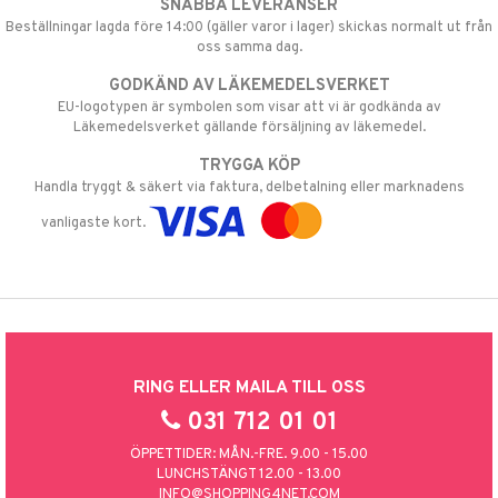
SNABBA LEVERANSER
Beställningar lagda före 14:00 (gäller varor i lager) skickas normalt ut från
oss samma dag.
GODKÄND AV LÄKEMEDELSVERKET
EU-logotypen är symbolen som visar att vi är godkända av
Läkemedelsverket gällande försäljning av läkemedel.
TRYGGA KÖP
Handla tryggt & säkert via faktura, delbetalning eller marknadens
vanligaste kort.
RING ELLER MAILA TILL OSS
031 712 01 01
ÖPPETTIDER: MÅN.-FRE. 9.00 - 15.00
LUNCHSTÄNGT 12.00 - 13.00
INFO@SHOPPING4NET.COM