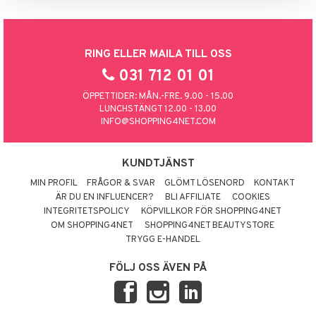
 Patrol
tson & Findus
RING ELLER MAILA TILL OSS
pi Långstrump
031 712 01 01
kemon
ÖPPETTIDER: MÅN.-FRE. 9.00 - 15.00
LUNCHSTÄNGT 12.00 - 13.00
amashjältarna
INFO@SHOPPING4NET.COM
ållan
KUNDTJÄNST
derman
MIN PROFIL
FRÅGOR & SVAR
GLÖMT LÖSENORD
KONTAKT
er Mario
ÄR DU EN INFLUENCER?
BLI AFFILIATE
COOKIES
INTEGRITETSPOLICY
KÖPVILLKOR FÖR SHOPPING4NET
OM SHOPPING4NET
SHOPPING4NET BEAUTYSTORE
TRYGG E-HANDEL
FÖLJ OSS ÄVEN PÅ