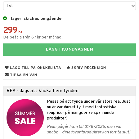
tyrt
gtoys
s
O Classic
saker
ens Barn
I lager, skickas omgående
ney
O Creator
o
uslek
299
ållan
ney Prinsessor
GO Disney
kr
badabado
andlek
Delbetala från 67 kr per månad.
ffi Love
l
O Disney Princess
ki
mhus-leksaker
tar
LÄGG I KUNDVAGNEN
zen
GO DUPLO
mhus-spel
tar
ta Gris
O Friends
0 bitar
el
LÄGG TILL PÅ ÖNSKELISTA
SKRIV RECENSION
änst
ry Potter
O Minecraft
TIPSA EN VÄN
sel
aterial
spel
 & svar
lo Kitty
GO Ninjago
ssel
set
psspel
REA - dags att klicka hem fynden
produkt
.L.
GO Speed Champions
illbehör
Måla
Passa på att fynda under vår stora rea. Just
elningen
mma Mu
GO Spidey
nu är varuhuset fyllt med fantastiska
erial
reapriser på mängder av spännande
tik
le
O Super Heroes
produkter!
s
min
ic
Rean pågår fram till 31/8-2026, men var
snabb - dina favoritprodukter kan fort ta slut!
Little Pony