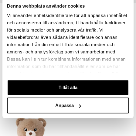
Denna webbplats använder cookies
Vi använder enhetsidentifierare för att anpassa innehållet
och annonserna till användarna, tillhandahålla funktioner
för sociala medier och analysera vår trafik. Vi
vidarebefordrar även sådana identifierare och annan
information från din enhet till de sociala medier och
annons- och analysföretag som vi samarbetar med.
Dessa kan i sin tur kombinera informationen med annan
information som du har tillhandahållit eller som de har
samlat in när du har använt deras tjänster. Du godkänner
Teddykompaniet Sumo Dino
Teddykompaniet Sumo Kanin
TEDDYKOMPANIET
TEDDYKOMPANIET
våra cookies vid fortsatt användande av vår webbplats.
Tillåt alla
299
299
kr
kr
Anpassa