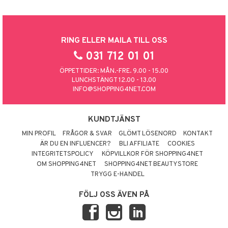
RING ELLER MAILA TILL OSS
031 712 01 01
ÖPPETTIDER: MÅN.-FRE. 9.00 - 15.00
LUNCHSTÄNGT 12.00 - 13.00
INFO@SHOPPING4NET.COM
KUNDTJÄNST
MIN PROFIL
FRÅGOR & SVAR
GLÖMT LÖSENORD
KONTAKT
ÄR DU EN INFLUENCER?
BLI AFFILIATE
COOKIES
INTEGRITETSPOLICY
KÖPVILLKOR FÖR SHOPPING4NET
OM SHOPPING4NET
SHOPPING4NET BEAUTYSTORE
TRYGG E-HANDEL
FÖLJ OSS ÄVEN PÅ