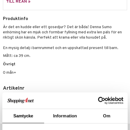
TILL REAN »
 Patrol
tson & Findus
Produktinfo
Är det en kudde eller ett gosedjur? Det är båda! Denna Sumo
pi Långstrump
enhörning har en mjuk och formbar fyllning med extra len päls för en
kemon
riktigt skön känsla. Perfekt att krama eller vila huvudet på.
amashjältarna
En mysig detalj i barnrummet och en uppskattad present till barn.
Mått: ca 39 cm.
ållan
Övrigt
derman
0 mån+
er Mario
Artikelnr
TTN21-1-XX
Lägsta pris senaste 30 dagarna: 299 kr
Samtycke
Information
Om
Tips till dig