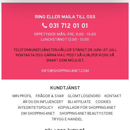
 Patrol
RING ELLER MAILA TILL OSS
tson & Findus
031 712 01 01
pi Långstrump
ÖPPETTIDER: MÅN.-FRE. 9.00 - 15.00
kemon
LUNCHSTÄNGT 12.00 - 13.00
amashjältarna
TELEFONKUNDTJÄNSTEN HÅLLER STÄNGT 29 JUNI–27 JULI.
KONTAKTA OSS GÄRNA VIA E-POST SÅ HJÄLPER VI DIG SÅ
ållan
SNART SOM MÖJLIGT.
derman
INFO@SHOPPING4NET.COM
er Mario
KUNDTJÄNST
MIN PROFIL
FRÅGOR & SVAR
GLÖMT LÖSENORD
KONTAKT
ÄR DU EN INFLUENCER?
BLI AFFILIATE
COOKIES
INTEGRITETSPOLICY
KÖPVILLKOR FÖR SHOPPING4NET
OM SHOPPING4NET
SHOPPING4NET BEAUTYSTORE
TRYGG E-HANDEL