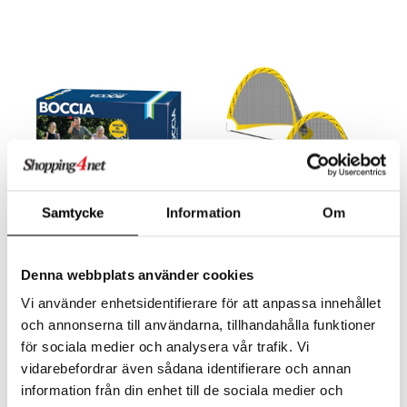
Samtycke
Information
Om
Bex Boccia Original
Hopfällbart Fotbollsmål 2
st + Boll
Denna webbplats använder cookies
BEX SPORT
TOYROCK
Ett fint Boccia-spel i trä.
Spela fotboll var du vill, lätt att ta med!
Vi använder enhetsidentifierare för att anpassa innehållet
399
199
kr
kr
och annonserna till användarna, tillhandahålla funktioner
för sociala medier och analysera vår trafik. Vi
vidarebefordrar även sådana identifierare och annan
information från din enhet till de sociala medier och