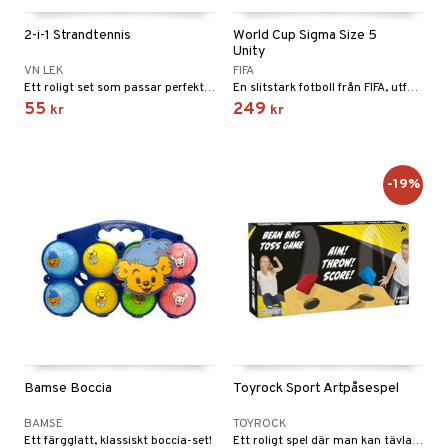
tyrt
gtoys
s
O Classic
saker
2-i-1 Strandtennis
World Cup Sigma Size 5
Unity
ens Barn
ney
O Creator
o
uslek
VN LEK
FIFA
Ett roligt set som passar perfekt på stranden!
En slitstark fotboll från FIFA, utformad för pålitligt spel.
ållan
ney Prinsessor
GO Disney
badabado
andlek
55
249
kr
kr
ffi Love
l
O Disney Princess
ki
mhus-leksaker
zen
GO DUPLO
omhus-spel
-19%
ta Gris
O Friends
ry Potter
O Minecraft
tar
lo Kitty
GO Ninjago
tar
.L.
GO Speed Champions
0 bitar
el
änst
mma Mu
GO Spidey
sel
aterial
spel
 & svar
le
O Super Heroes
ssel
set
psspel
Bamse Boccia
Toyrock Sport Ärtpåsespel
produkt
min
ic
illbehör
Måla
BAMSE
TOYROCK
elningen
Little Pony
Ett färgglatt, klassiskt boccia-set!
Ett roligt spel där man kan tävla mot varandra!