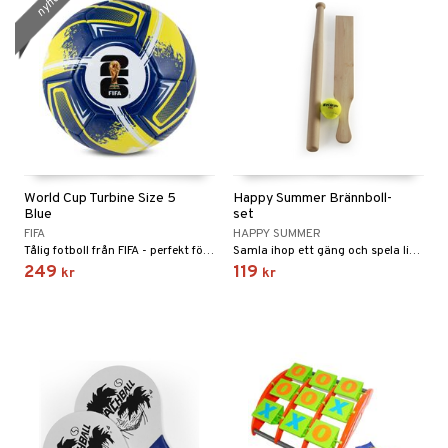
nyhet
World Cup Turbine Size 5
Happy Summer Brännboll-
Blue
set
FIFA
HAPPY SUMMER
Tålig fotboll från FIFA - perfekt för träning och lek.
Samla ihop ett gäng och spela lite brännboll tillsammans!
249
119
kr
kr