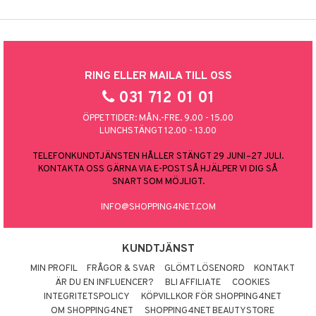
RING ELLER MAILA TILL OSS
031 712 01 01
ÖPPETTIDER: MÅN.-FRE. 9.00 - 15.00
LUNCHSTÄNGT 12.00 - 13.00
TELEFONKUNDTJÄNSTEN HÅLLER STÄNGT 29 JUNI–27 JULI.
KONTAKTA OSS GÄRNA VIA E-POST SÅ HJÄLPER VI DIG SÅ
SNART SOM MÖJLIGT.
INFO@SHOPPING4NET.COM
KUNDTJÄNST
MIN PROFIL
FRÅGOR & SVAR
GLÖMT LÖSENORD
KONTAKT
ÄR DU EN INFLUENCER?
BLI AFFILIATE
COOKIES
INTEGRITETSPOLICY
KÖPVILLKOR FÖR SHOPPING4NET
OM SHOPPING4NET
SHOPPING4NET BEAUTYSTORE