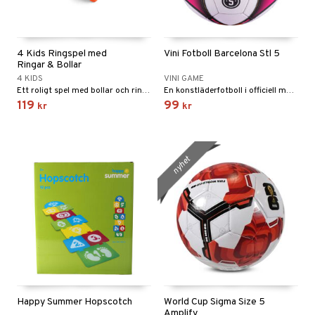
4 Kids Ringspel med
Vini Fotboll Barcelona Stl 5
Ringar & Bollar
4 KIDS
VINI GAME
Ett roligt spel med bollar och ringar!
En konstläderfotboll i officiell matchstorlek!
119
99
kr
kr
nyhet
Happy Summer Hopscotch
World Cup Sigma Size 5
Amplify