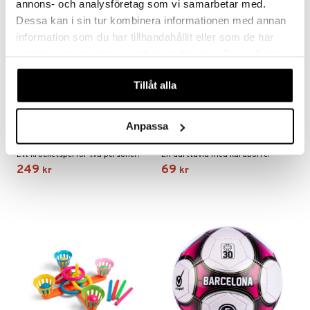
annons- och analysföretag som vi samarbetar med.
Dessa kan i sin tur kombinera informationen med annan
information som du har tillhandahållit eller som de har
samlat in när du har använt deras tjänster. Du godkänner
våra cookies vid fortsatt användande av vår webbplats.
Tillåt alla
Bamse Krocket
4 Kids Kardborredarttavla
Anpassa
BAMSE
4 KIDS
Ett krocketspel för två personer.
En darttavla med kardborre!
249
69
kr
kr