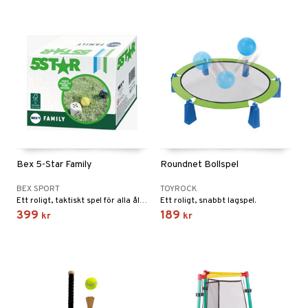
Bex 5-Star Family
Roundnet Bollspel
BEX SPORT
TOYROCK
Ett roligt, taktiskt spel för alla åldrar!
Ett roligt, snabbt lagspel.
399
189
kr
kr