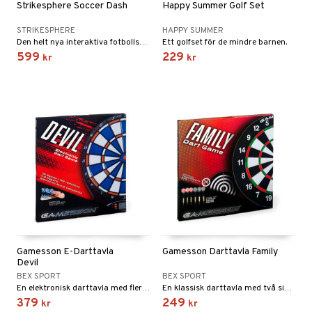
Strikesphere Soccer Dash
Happy Summer Golf Set
STRIKESPHERE
HAPPY SUMMER
Den helt nya interaktiva fotbollstränaren!
Ett golfset för de mindre barnen.
599
229
kr
kr
Gamesson E-Darttavla
Gamesson Darttavla Family
Devil
BEX SPORT
BEX SPORT
En elektronisk darttavla med flera spelmöjligheter!
En klassisk darttavla med två sidor.
379
249
kr
kr