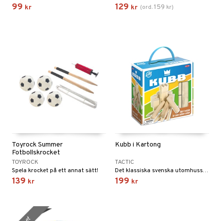
erial
99
129
159
kr
kr
(
ord.
kr
)
tik
 Patrol
s
tson & Findus
pi Långstrump
kemon
amashjältarna
ållan
derman
er Mario
Toyrock Summer
Kubb i Kartong
Fotbollskrocket
TOYROCK
TACTIC
Spela krocket på ett annat sätt!
Det klassiska svenska utomhusspelet i trä!
139
199
kr
kr