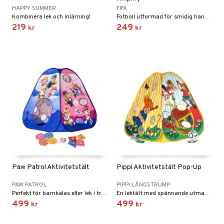
HAPPY SUMMER
FIFA
Kombinera lek och inlärning!
Fotboll utformad för smidig hantering och lång livslängd!
219
249
kr
kr
Paw Patrol Aktivitetstält
Pippi Aktivitetstält Pop-Up
PAW PATROL
PIPPI LÅNGSTRUMP
Perfekt för barnkalas eller lek i trädgården!
En lektält med spännande utmaningar!
499
499
kr
kr