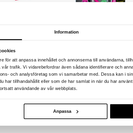
Trollerilåda XXL
Trollerihatt 50 Tricks
TACTIC
MARTINEX
Information
Lådan innehåller över 50 roliga och
Lär dig setets alla magiska tricks
spännande trolleritrick!
och bjud in på en magisk afton!
229
265
kr
kr
cookies
e för att anpassa innehållet och annonserna till användarna, tillh
vår trafik. Vi vidarebefordrar även sådana identifierare och anna
nnons- och analysföretag som vi samarbetar med. Dessa kan i sin
har tillhandahållit eller som de har samlat in när du har använt
ortsatt användande av vår webbplats.
Anpassa