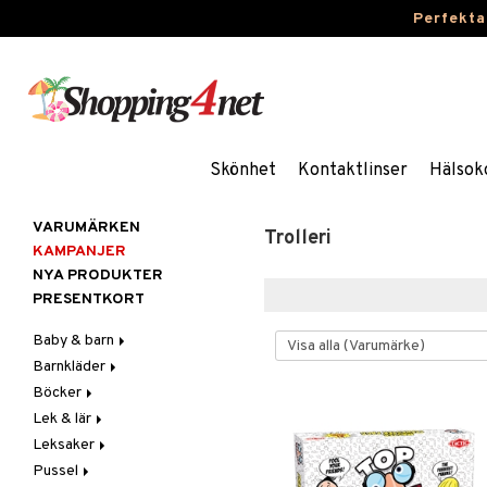
Perfekta
Skönhet
Kontaktlinser
Hälsok
VARUMÄRKEN
Trolleri
KAMPANJER
NYA PRODUKTER
PRESENTKORT
Baby & barn
Barnkläder
Accessoarer
Böcker
Aktivitet
Accessoarer
För håret
Lek & lär
Äta
Badkläder & UV-kläder
Dagböcker
Hattar & Mössor
Babygym
Kepsar & Solhattar
Leksaker
Badrockar & Handdukar
Klänningar
Läs & Lär
Experiment
Övrigt
Babysitters
Barnservis
Pussel
Barnvagnstillbehör
Nederdelar
Målarböcker
Inlärningsspel
Adventskalendrar
Plånböcker
Bit & Skallra
Haklappar