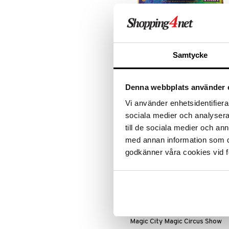
Greta Gris
LEGO Friends
Harry Potter
LEGO Minecraft
Magic Show 10-i-1
Hello Kitty
LEGO Ninjago
L.O.L.
LEGO Speed Champions
SUNTOY
Samtycke
Klassiska trolleritrick för
Mamma Mu
LEGO Spidey
nybörjaren.
Mulle
LEGO Super Heroes
89
kr
Mumin
Sonic
Denna webbplats använder 
My Little Pony
Vi använder enhetsidentifierar
Paw Patrol
sociala medier och analysera 
Pettson & Findus
till de sociala medier och a
Pippi Långstrump
med annan information som du 
Pokemon
godkänner våra cookies vid f
Pyjamashjältarna
Skrållan
Spiderman
Super Mario
Magic City Magic Circus Show