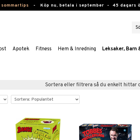
 sommartips
-
Köp nu, betala i september -
45 dagars 
ost
Apotek
Fitness
Hem & Inredning
Leksaker, Barn 
Sortera eller filtrera så du enkelt hittar 