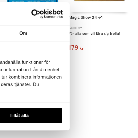
Mumins Trolleriset 13 delar
Magic Show 24-i-1
MUMIN
SUNTOY
Om
Utför otroliga trolleritrick och
För alla som vill lära sig trolla!
illusioner!
269
179
kr
kr
andahålla funktioner för
n information från din enhet
 tur kombinera informationen
 deras tjänster. Du
Tillåt alla