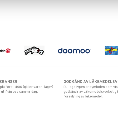
VERANSER
GODKÄND AV LÄKEMEDELSV
gda före 14:00 (gäller varor i lager)
EU-logotypen är symbolen som visar
 ut från oss samma dag.
godkända av Läkemedelsverket gä
försäljning av läkemedel.