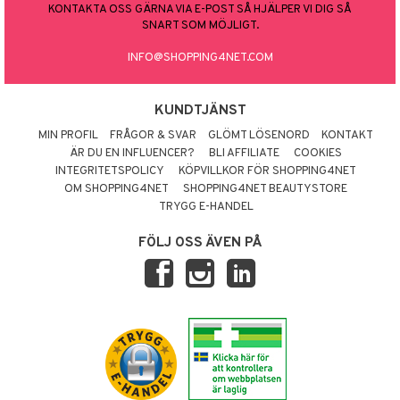
KONTAKTA OSS GÄRNA VIA E-POST SÅ HJÄLPER VI DIG SÅ
SNART SOM MÖJLIGT.
INFO@SHOPPING4NET.COM
KUNDTJÄNST
MIN PROFIL
FRÅGOR & SVAR
GLÖMT LÖSENORD
KONTAKT
ÄR DU EN INFLUENCER?
BLI AFFILIATE
COOKIES
INTEGRITETSPOLICY
KÖPVILLKOR FÖR SHOPPING4NET
OM SHOPPING4NET
SHOPPING4NET BEAUTYSTORE
TRYGG E-HANDEL
FÖLJ OSS ÄVEN PÅ