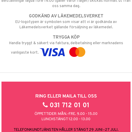
Beställningar lagda före 14:00 (gäller varor i lager) skickas normalt ut från
oss samma dag.
GODKÄND AV LÄKEMEDELSVERKET
EU-logotypen är symbolen som visar att vi är godkända av
Läkemedelsverket gällande försäljning av läkemedel.
TRYGGA KÖP
Handla tryggt & säkert via faktura, delbetalning eller marknadens
vanligaste kort.
RING ELLER MAILA TILL OSS
031 712 01 01
ÖPPETTIDER: MÅN.-FRE. 9.00 - 15.00
LUNCHSTÄNGT 12.00 - 13.00
TELEFONKUNDTJÄNSTEN HÅLLER STÄNGT 29 JUNI–27 JULI.