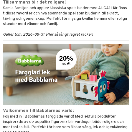
Tillsammans blir det roligare!
glasögon
ttefiltar
pflaskor & Tillbehör
viditet & amning
atshirts
ivitetsleksaker
ing
böcker
giska leksaker
saker
tar
Samla familjen och upplev klassiska spelstunder med ALGA! Här finns
tidlösa favoriter och nya spännande spel som bjuder in till skratt,
tenflaskor & Tillbehör
hirts
gleksaker
nmöbler
der
 Klossar
0 bitar
el
tävling och gemenskap. Perfekt för mysiga kvällar hemma eller roliga
änst
stunder med vänner och familj.
don
oration
kerad
O Builder
läder & Strumpor
sel
aterial
spel
 & svar
Gäller tom. 2026-08-31 eller så långt lagret räcker!
a gå vagnar
varing
lbehör
omag
ilen
ndgård
et
r
ssel
set
psspel
produkt
mpor
ssar
aply
urer
ionfigurer
kåp
illbehör
Måla
elningen
tor
gformers
kor
 Real
y Born
drummet
ndby
skor
n
erial
tik
gkläder
ktyg
tlest Pet Shop
bie
nddukar
dby Stockholm
etsfordon
star & Gungdjur
s
leich - Forntidsdjur
comelon
dvård
min
ar
figurer
leich - Hästar
ney Prinsessor
par & Tillbehör
pi Hoppetossa
banor
ons Åberg
leich-Wild Life
ktillbehör
i Villa Villerkulla
ndkår
blarna
anicals
us
 Zhu Pets
by's Dollhouse
is
Välkommen till Babblarnas värld!
mse
tnite
 & Köksredskap
r
Följ med in i Babblarnas färgglada värld! Med lekfulla produkter
py Friends
g
tman
GO Bluey
dning
bil
inspirerade av de populära figurerna blir vardagen både roligare och
mer fantasifull. Perfekt för barn som älskar sång, lek och igenkänning
.L.
libompa
O City