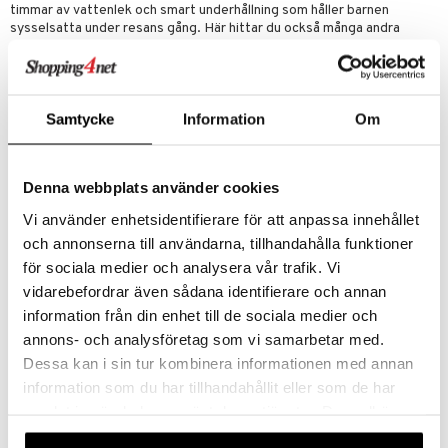
timmar av vattenlek och smart underhållning som håller barnen
sysselsatta under resans gång. Här hittar du också många andra
smarta produkter som gör semestern lite smidigare för hela familjen.
Packa smart, res bekvämt och fokusera på det viktigaste – att skapa
härliga minnen tillsammans!
Samtycke
Information
Om
Denna webbplats använder cookies
Vi använder enhetsidentifierare för att anpassa innehållet
och annonserna till användarna, tillhandahålla funktioner
för sociala medier och analysera vår trafik. Vi
vidarebefordrar även sådana identifierare och annan
information från din enhet till de sociala medier och
Tanka kroppen!
annons- och analysföretag som vi samarbetar med.
Barn är väldigt aktiva under dagarna. Dom leker, springer och gör
Dessa kan i sin tur kombinera informationen med annan
många roliga aktiviteter som innebär att vattenpåfyllningen ofta
information som du har tillhandahållit eller som de har
glöms bort. En rolig vattenflaska kan göra det lättare att komma ihåg
samlat in när du har använt deras tjänster. Du godkänner
att dricka!
våra cookies vid fortsatt användande av vår webbplats.