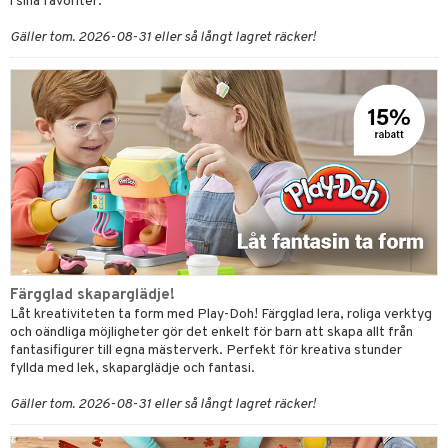
tyrt
i sina favoriter.
gtoys
s
O Classic
saker
Gäller tom. 2026-08-31 eller så långt lagret räcker!
ens Barn
ney
O Creator
o
uslek
ållan
ney Prinsessor
GO Disney
badabado
andlek
ffi Love
l
O Disney Princess
ki
mhus-leksaker
zen
GO DUPLO
mhus-spel
ta Gris
O Friends
ry Potter
O Minecraft
lo Kitty
GO Ninjago
Färgglad skaparglädje!
.L.
GO Speed Champions
Låt kreativiteten ta form med Play-Doh! Färgglad lera, roliga verktyg
och oändliga möjligheter gör det enkelt för barn att skapa allt från
mma Mu
GO Spidey
fantasifigurer till egna mästerverk. Perfekt för kreativa stunder
fyllda med lek, skaparglädje och fantasi.
le
O Super Heroes
Gäller tom. 2026-08-31 eller så långt lagret räcker!
min
ic
Little Pony