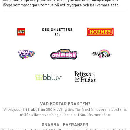
både barnvagn och pool. Med rätt skydd kan hela familjen njuta av
långa sommardagar utomhus på ett tryggare och bekvämare sätt.
VAD KOSTAR FRAKTEN?
Vi erbjuder fri frakt från 350 kr. Vår gräns för fraktfri leverans bestäms
utifån vilken avdelning du handlar från. Läs mer här »
SNABBA LEVERANSER