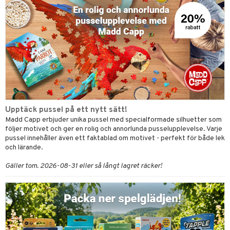
 Patrol
tson & Findus
pi Långstrump
kemon
amashjältarna
ållan
Upptäck pussel på ett nytt sätt!
derman
Madd Capp erbjuder unika pussel med specialformade silhuetter som
följer motivet och ger en rolig och annorlunda pusselupplevelse. Varje
er Mario
pussel innehåller även ett faktablad om motivet - perfekt för både lek
och lärande.
Gäller tom. 2026-08-31 eller så långt lagret räcker!