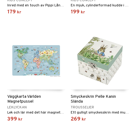
KIDS CONCEPT
KIDS CONCEPT
Inred med en touch av Pippi Långstrump i ditt hem.
En mjuk, cylinderformad kudde i en härlig färg!
179
199
kr
kr
Väggkarta Världen
Smyckeskrin Pelle Kanin
Magnetpussel
Slända
LEKLYCKAN
TROUSSELIER
Lek och lär med det här magnetpusslet!
Ett gulligt smyckesskrin med musik.
399
269
kr
kr