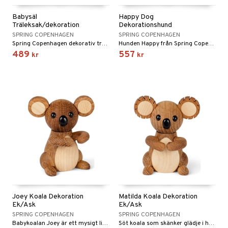
Babysäl
Happy Dog
Träleksak/dekoration
Dekorationshund
SPRING COPENHAGEN
SPRING COPENHAGEN
Spring Copenhagen dekorativ träleksak som en liten babysäl.
Hunden Happy från Spring Copenhagen är en hyllning till människans bästa vän.
489
557
kr
kr
Joey Koala Dekoration
Matilda Koala Dekoration
Ek/Ask
Ek/Ask
SPRING COPENHAGEN
SPRING COPENHAGEN
Babykoalan Joey är ett mysigt litet tillskott till din övriga inredning.
Söt koala som skänker glädje i hemmet, både till vardag och fest.