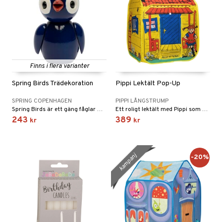
glasögon
ttefiltar
pflaskor & Tillbehör
viditet & amning
ing
tenflaskor & Tillbehör
nmöbler
koration
varing
Finns i flera varianter
mpor
Spring Birds Trädekoration
Pippi Lektält Pop-Up
tor
SPRING COPENHAGEN
PIPPI LÅNGSTRUMP
Spring Birds är ett gäng fåglar med olika personligheter och passar i bokhyllan som enskilda fåglar eller i stor grupp.
Ett roligt lektält med Pippi som är lätt att få upp och plocka ner!
gkläder
243
389
kr
kr
kerad
kampanj
-20%
lbehör
ilen
et
aply
kor
drummet
skor
nddukar
er