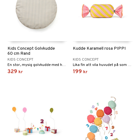
Kids Concept Golvkudde
Kudde Karamell rosa PIPPI
60 cm Rand
KIDS CONCEPT
KIDS CONCEPT
En stor, mysig golvkudde med handtag på sidan.
Lika fin att vila huvudet på som att ha som färgklick i rummet.
329
199
kr
kr