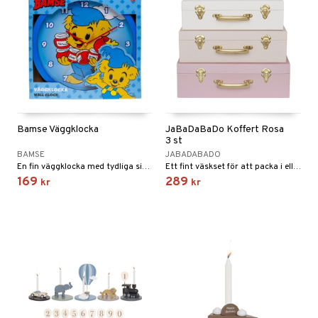
Bamse Väggklocka
JaBaDaBaDo Koffert Rosa
3 st
BAMSE
JABADABADO
En fin väggklocka med tydliga siffror.
Ett fint väskset för att packa i eller som inredningsdetalj.
169
289
kr
kr