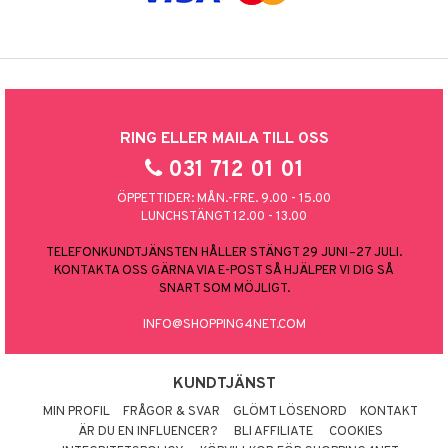
RING ELLER MAILA TILL OSS
031 712 01 01
ÖPPETTIDER: MÅN.-FRE. 9.00 - 15.00
LUNCHSTÄNGT 12.00 - 13.00
TELEFONKUNDTJÄNSTEN HÅLLER STÄNGT 29 JUNI–27 JULI.
KONTAKTA OSS GÄRNA VIA E-POST SÅ HJÄLPER VI DIG SÅ
SNART SOM MÖJLIGT.
INFO@SHOPPING4NET.COM
KUNDTJÄNST
MIN PROFIL
FRÅGOR & SVAR
GLÖMT LÖSENORD
KONTAKT
ÄR DU EN INFLUENCER?
BLI AFFILIATE
COOKIES