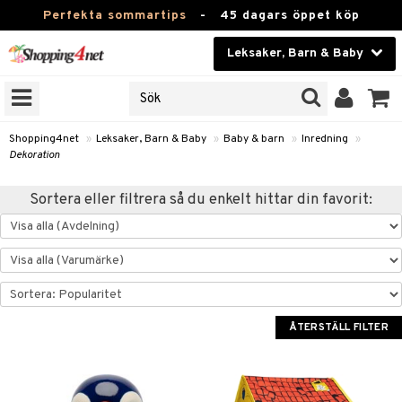
Perfekta sommartips
-
45 dagars öppet köp
Leksaker, Barn & Baby
RKEN
Skönhet
JER
ODUKTER
Kontaktlinser
Shopping4net
»
Leksaker, Barn & Baby
»
Baby & barn
»
Inredning
»
Dekoration
TKORT
Hälsokost
Sortera eller filtrera så du enkelt hittar din favorit:
Apotek
arn
oarer
Fitness
 håret
et
Hem & Inredning
tar & Mössor
bygym
Leksaker, Barn & Baby
ÅTERSTÄLL FILTER
igt
ysitters
nservis
kar & Handdukar
Varumärken
nböcker
 & Skallra
lappar
nstillbehör
Kampanjer
ycken
iler
lådor & Matförvaring
d/Mamma