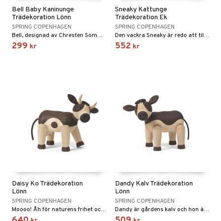
Bell Baby Kaninunge
Sneaky Kattunge
Trädekoration Lönn
Trädekoration Ek
SPRING COPENHAGEN
SPRING COPENHAGEN
Bell, designad av Chresten Sommer, är ren charm och sötma. Den lilla vita kaninen utstrålar ren glädje, och med sina rörliga spetsiga öron och en svans som påminner om en boll av bomull, är hon designad för att smälta hjärtan.
Den vackra Sneaky är redo att tillbringa sina nio liv med dig. Hon är alltid i rörelse och redo för nästa äventyr.
299
552
kr
kr
Daisy Ko Trädekoration
Dandy Kalv Trädekoration
Lönn
Lönn
SPRING COPENHAGEN
SPRING COPENHAGEN
Moooo! Åh för naturens frihet och oändliga timmar av bete. Daisy är ett tillägg till våra populära djurfigurer och är en hyllning till livet på en gård.
Dandy är gårdens kalv och hon är alltid glad. Även om hon inte har fått sina horn än, är hennes öron spetsiga och alerta när hon lyssnar efter fotsteg på gården – alltid redo att utforska världen.
640
509
kr
kr