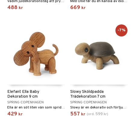
Vadim juldekorationståg att pryda hemmet med i jul från Bloomingville.
Med Ollie får du en känsla av exotiskt djurliv i ditt hem. Chresten Sommer har skapat ett verklighetstroget porträtt av det majestätiska djuret med sin figur och du sätter din egen prägel på den genom att justera de rörliga lederna.
488
669
kr
kr
-7%
Elefant Ella Baby
Slowy Sköldpadda
Dekoration 9 cm
Trädekoration 7 cm
SPRING COPENHAGEN
SPRING COPENHAGEN
Ella är en söt liten vän som sprider glädje i ditt hem. Figuren är en handgjord och handmonterad dekoration i ek och lönn, designad av duktiga Chresten Sommer.
Slowy är en dekorativ och förtjusande sköldpadda för ditt hem. Betrakta den fina formgivningen av sköldpaddan på nära håll när den vilar på en hylla eller ett skåp i ditt hem.
429
557
599
kr
kr
(
ord.
kr
)