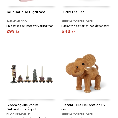
JaBaDaBaDo Pigtittare
Lucky The Cat
JABADABADO
SPRING COPENHAGEN
En söt spegel med förvaring från JaBaDaBaDo.
Lucky the cat är en söt dekorativ detalj till hemmet från Spring Copenhagen.
299
548
kr
kr
Bloomingville Vadim
Elefant Ollie Dekoration 15
Dekorationståg jul
cm
BLOOMINGVILLE
SPRING COPENHAGEN