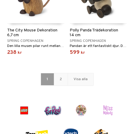
The City Mouse Dekoration
Polly Panda Trädekoration
6,7 cm
14 cm
SPRING COPENHAGEN
SPRING COPENHAGEN
Den lilla musen pilar runt mellan höga grässtrån och i de täta snåren för att hitta föda och när den behöver vila lite söker den sig ner till sitt underjordiska bo.
Pandan är ett fantastiskt djur. Den lever långt borta i Kinas dimmiga bergsskogar, men nu har Chresten Sommer skapat sitt eget porträtt av det sällsynta djuret så att det kan bli en del av din vardag.
238
599
kr
kr
1
2
Visa alla