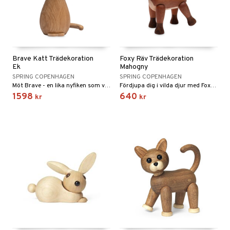
Brave Katt Trädekoration
Foxy Räv Trädekoration
Ek
Mahogny
SPRING COPENHAGEN
SPRING COPENHAGEN
Möt Brave - en lika nyfiken som vaksam katt som alltid vill se vad som finns runt hörnet.
Fördjupa dig i vilda djur med Foxy, som vakar över dig med en luftig elegans och stolthet. Som en sann skogens väktare är Foxy redo att ta med en touch av vilda djur till ditt hem eller kontor.
1598
640
kr
kr