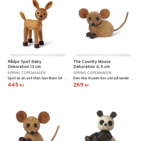
Rådjur Spot Baby
The Country Mouse
Dekoration 13 cm
Dekoration 4,5 cm
SPRING COPENHAGEN
SPRING COPENHAGEN
Spot är en söt liten hjortkalv till ditt hem. Figuren är full av detaljer som ger liv åt designen och på ett fint sätt efterliknar naturens förebild.
Den lilla musen bor ute på landet. Från ängen till åkern och från snåren till staketet pilar den runt för att samla ihop sina förråd av bär och nötter.
445
269
kr
kr