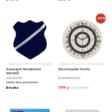
-20%
Aquarapid Medaljsköld
Bloomingville Klocka
Marinblå
AQUARAPID
BLOOMINGVILLE
Samla dina simmärken!
199
Bevaka
249
kr
(
ord.
kr
)