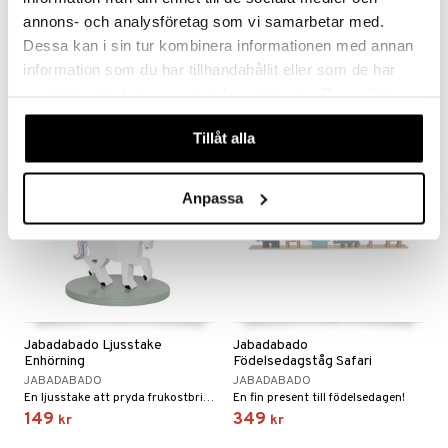
annons- och analysföretag som vi samarbetar med.
JABADABADO
JABADABADO
Dessa kan i sin tur kombinera informationen med annan
Kulramen främjar barnets intresse för räkning.
Fira födelsedagen med en ljusstake!
149
Bevaka
kr
information som du har tillhandahållit eller som de har
samlat in när du har använt deras tjänster. Du godkänner
våra cookies vid fortsatt användande av vår webbplats.
Tillåt alla
Anpassa
Jabadabado Ljusstake
Jabadabado
Enhörning
Födelsedagståg Safari
JABADABADO
JABADABADO
En ljusstake att pryda frukostbrickan med.
En fin present till födelsedagen!
149
349
kr
kr