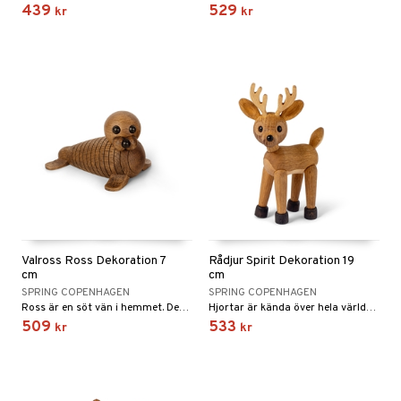
439
529
kr
kr
Valross Ross Dekoration 7
Rådjur Spirit Dekoration 19
cm
cm
SPRING COPENHAGEN
SPRING COPENHAGEN
Ross är en söt vän i hemmet. Den lilla valrossen ser nästan precis ut som sin pappa Wally.
Hjortar är kända över hela världen. Deras blyga natur gör det svårt att komma nära de här milda varelserna, men nu har Chresten Sommer designat en figur i trä så att du kommer lite närmare.
509
533
kr
kr