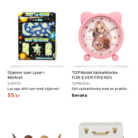
lo Kitty
GO Ninjago
.L.
GO Speed Champions
mma Mu
GO Spidey
le
O Super Heroes
min
ic
Little Pony
 Patrol
Stjärnor som Lyser i
TOPModel Väckarklocka
tson & Findus
Mörkret
FUR-EVER FRIENDS
SUNTOY
TOPMODEL
pi Långstrump
Lys upp ditt rum med stjärnor!
Söt väckarklocka med en praktisk ljusfunktion.
55
kemon
Bevaka
kr
amashjältarna
ållan
derman
er Mario