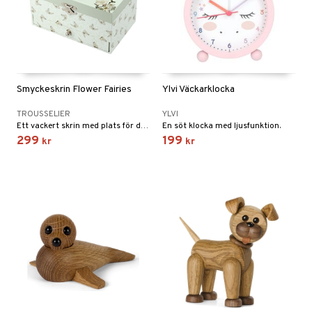
Smyckeskrin Flower Fairies
Ylvi Väckarklocka
TROUSSELIER
YLVI
Ett vackert skrin med plats för dina smycken eller annat du vill förvara.
En söt klocka med ljusfunktion.
299
199
kr
kr