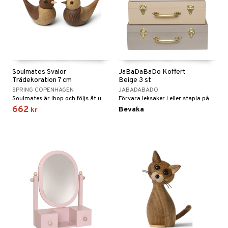
Soulmates Svalor
JaBaDaBaDo Koffert
Trädekoration 7 cm
Beige 3 st
SPRING COPENHAGEN
JABADABADO
Soulmates är ihop och följs åt under hela livet.
Förvara leksaker i eller stapla på varandra som en fin inredningsdetalj.
662
Bevaka
kr