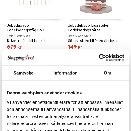
Jabadabado
Jabadabado Ljusstake
Födelsedagståg Lok
Födelsedagstårta
JABADABADO
JABADABADO
Dekorera fint till kalaset!
Söt ljusstake till frukostbrickan eller bordet när det är födelsedag!
679
149
kr
kr
Samtycke
Information
Om
Denna webbplats använder cookies
Vi använder enhetsidentifierare för att anpassa innehållet
och annonserna till användarna, tillhandahålla funktioner
för sociala medier och analysera vår trafik. Vi
vidarebefordrar även sådana identifierare och annan
Jabadabado Kulram Natur
Jabadabado Ljusstake Bil
information från din enhet till de sociala medier och