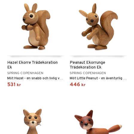
Hazel Ekorre Trädekoration
Peanaut Ekorrunge
Ek
Trädekoration Ek
SPRING COPENHAGEN
SPRING COPENHAGEN
Möt Hazel - en snabb och livlig varelse som snabbt springer upp och ner längs trädstammar och hoppar från gren till gren.
Möt Little Peanut - en äventyrlig varelse som alltid är på jakt efter nötter att äta och inte rädd för någonting.
531
446
kr
kr