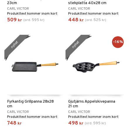
til
e
23cm
stekplatta 40x28 cm
CARL VICTOR
CARL VICTOR
vtillbehör
an & Örngott
 & Muggar
Produkttext kommer inom kort
Produkttext kommer inom kort
kknivar
509
448
595
525
kr
(
ord.
kr
)
kr
(
ord.
kr
)
Kryddkvarnar
l- & Grönsaksknivar
ngstillbehör
rbrädor
nnor
-16%
nyhet
nyhet
cialknivar
way / Outdoor
skor
ar
lådor
ietter
& Bakformar
moskannor
pa tallrikar
gningsfat & Skålar
rmosmuggar
tallrikar
Bartillbehör
Fyrkantig Grillpanna 28x28
Gjutjärns Äppelskivepanna
cm
21 cm
CARL VICTOR
CARL VICTOR
Produkttext kommer inom kort
Produkttext kommer inom kort
748
498
595
kr
kr
(
ord.
kr
)