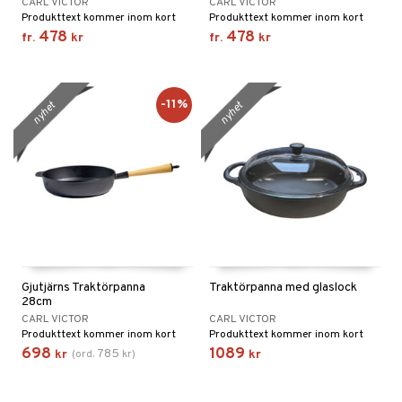
CARL VICTOR
CARL VICTOR
Produkttext kommer inom kort
Produkttext kommer inom kort
478
478
fr.
kr
fr.
kr
-11%
nyhet
nyhet
Gjutjärns Traktörpanna
Traktörpanna med glaslock
28cm
CARL VICTOR
CARL VICTOR
Produkttext kommer inom kort
Produkttext kommer inom kort
698
1089
785
kr
(
ord.
kr
)
kr