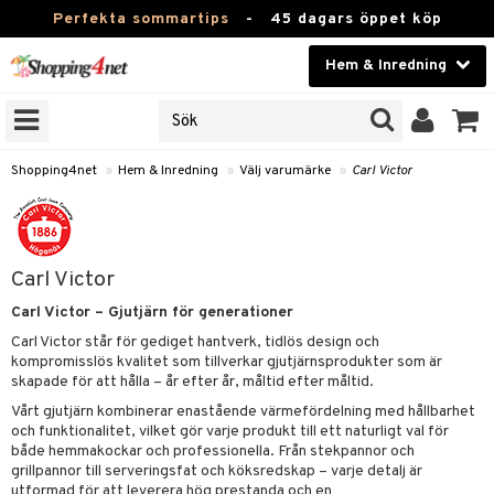
Perfekta sommartips
-
45 dagars öppet köp
Hem & Inredning
RKEN
Skönhet
JER
ODUKTER
Kontaktlinser
Shopping4net
»
Hem & Inredning
»
Välj varumärke
»
Carl Victor
TKORT
Hälsokost
Apotek
Carl Victor
sinredning
Fitness
Carl Victor – Gjutjärn för generationer
g
textilier
mpor
Hem & Inredning
Carl Victor står för gediget hantverk, tidlös design och
kompromisslös kvalitet som tillverkar gjutjärnsprodukter som är
g
stillbehör
bler
ngstillbehör
skapade för att hålla – år efter år, måltid efter måltid.
Leksaker, Barn & Baby
ronik
msdekoration
r
e & krokar
Vårt gjutjärn kombinerar enastående värmefördelning med hållbarhet
Varumärken
och funktionalitet, vilket gör varje produkt till ett naturligt val för
dslampor
et
msförvaring
us
både hemmakockar och professionella. Från stekpannor och
grillpannor till serveringsfat och köksredskap – varje detalj är
Kampanjer
lampor
g
stextilier
tor & Ljusstakar
varing
utformad för att leverera hög prestanda och en