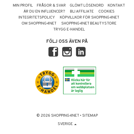
MIN PROFIL
FRÅGOR & SVAR
GLÖMT LÖSENORD
KONTAKT
ÄR DU EN INFLUENCER?
BLI AFFILIATE
COOKIES
INTEGRITETSPOLICY
KÖPVILLKOR FÖR SHOPPING4NET
OM SHOPPING4NET
SHOPPING4NET BEAUTYSTORE
TRYGG E-HANDEL
FÖLJ OSS ÄVEN PÅ
© 2026 SHOPPING4NET
•
SITEMAP
SVERIGE