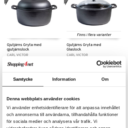
Finns i flera varianter
Gjutjärns Gryta med
Gjutjärns Gryta med
gjutjärnslock
Glaslock
CARL VICTOR
CARL VICTOR
Produkttext kommer inom kort
Produkttext kommer inom kort
1298
998
kr
fr.
kr
Samtycke
Information
Om
-8%
nyhet
nyhet
Denna webbplats använder cookies
Vi använder enhetsidentifierare för att anpassa innehållet
och annonserna till användarna, tillhandahålla funktioner
för sociala medier och analysera vår trafik. Vi