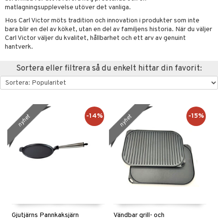
matlagningsupplevelse utöver det vanliga.
förvaring & Korgar
rvering
sbelysning
tion
Hos Carl Victor möts tradition och innovation i produkter som inte
kor
ker
bara blir en del av köket, utan en del av familjens historia. När du väljer
s & Doftspridare
behör
Carl Victor väljer du kvalitet, hållbarhet och ett arv av genuint
urer & Skulpturer
ng & Hyllor
s kök
& Plädar
hantverk.
ckor
gare & Krokar
s
ration
k
dskuddar
textilier
Sortera eller filtrera så du enkelt hittar din favorit:
kor
lor
tor & Ljusstakar
g & Städning
äder
lkar & Matare
änst
al Art
förvaring & Korgar
ddset
bler
ör
& Plädar
liv
 & svar
gdekorationer
dar & Täcken
ampagneglas
& Kastruller
tilier
Grilltillbehör
-14%
-15%
nyhet
nyhet
produkt
er
an & Örngott
cksglas
lsmaskiner
elningen
nk- & Cocktailglas
drostar
& Karaffer
& insektsskydd
tik
las
fe, Te & Espresso
dskuddar
k
ps- & Avecglas
er & Elvispar
dknivar
rvaring
textilier
rdsredskap
glas
iga maskiner
vset
ddset
dskap
sbelysning
skey- & Cognacglas
Gjutjärns Pannkaksjärn
Vändbar grill- och
tenkokare
vslipar och Brynen
dar & Täcken