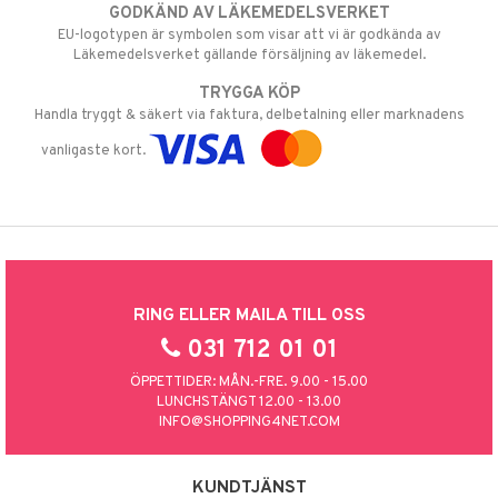
GODKÄND AV LÄKEMEDELSVERKET
EU-logotypen är symbolen som visar att vi är godkända av
Läkemedelsverket gällande försäljning av läkemedel.
TRYGGA KÖP
Handla tryggt & säkert via faktura, delbetalning eller marknadens
vanligaste kort.
RING ELLER MAILA TILL OSS
031 712 01 01
ÖPPETTIDER: MÅN.-FRE. 9.00 - 15.00
LUNCHSTÄNGT 12.00 - 13.00
INFO@SHOPPING4NET.COM
KUNDTJÄNST