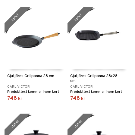
nyhet
nyhet
Gjutjärns Grillpanna 28 cm
Gjutjärns Grillpanna 28x28
cm
CARL VICTOR
CARL VICTOR
Produkttext kommer inom kort
Produkttext kommer inom kort
748
748
kr
kr
nyhet
nyhet