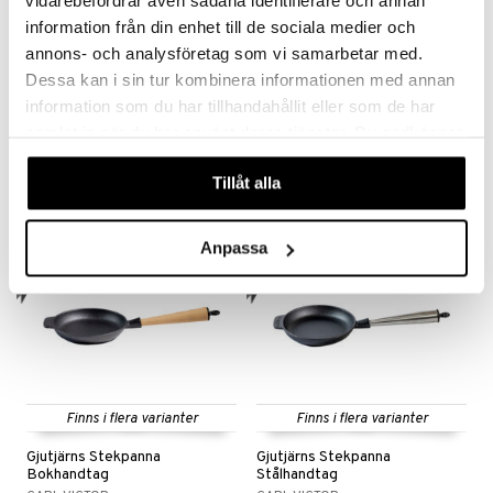
vidarebefordrar även sådana identifierare och annan
information från din enhet till de sociala medier och
annons- och analysföretag som vi samarbetar med.
Gjutjärns Gryta oval med
Gjutjärns Plättjärn 23cm
Dessa kan i sin tur kombinera informationen med annan
gjutjärnlock
information som du har tillhandahållit eller som de har
CARL VICTOR
CARL VICTOR
Produkttext kommer inom kort
Produkttext kommer inom kort
samlat in när du har använt deras tjänster. Du godkänner
1198
548
595
kr
kr
(
ord.
kr
)
våra cookies vid fortsatt användande av vår webbplats.
Tillåt alla
nyhet
nyhet
Anpassa
Finns i flera varianter
Finns i flera varianter
Gjutjärns Stekpanna
Gjutjärns Stekpanna
Bokhandtag
Stålhandtag