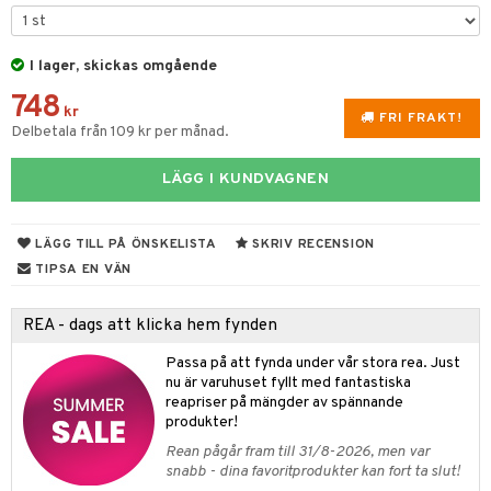
til
vtillbehör
 & Muggar
I lager, skickas omgående
kknivar
Kryddkvarnar
748
l- & Grönsaksknivar
kr
ngstillbehör
FRI FRAKT!
Delbetala från 109 kr per månad.
rbrädor
nnor
LÄGG I KUNDVAGNEN
cialknivar
way / Outdoor
skor
ar
LÄGG TILL PÅ ÖNSKELISTA
SKRIV RECENSION
lådor
ietter
& Bakformar
TIPSA EN VÄN
moskannor
pa tallrikar
gningsfat & Skålar
REA - dags att klicka hem fynden
rmosmuggar
tallrikar
Bartillbehör
Passa på att fynda under vår stora rea. Just
nu är varuhuset fyllt med fantastiska
reapriser på mängder av spännande
produkter!
& Plädar
Rean pågår fram till 31/8-2026, men var
s
dskuddar
textilier
snabb - dina favoritprodukter kan fort ta slut!