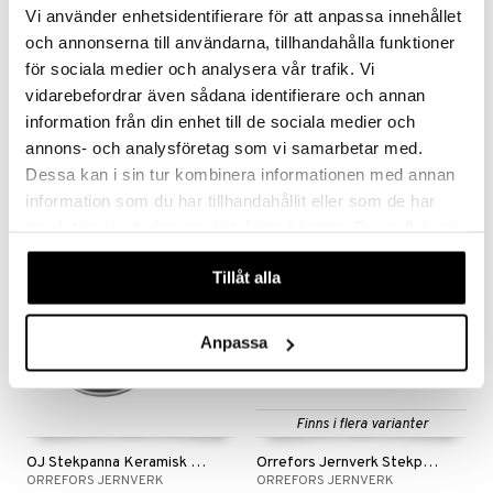
Vi använder enhetsidentifierare för att anpassa innehållet
och annonserna till användarna, tillhandahålla funktioner
Finns i flera varianter
Finns i flera varianter
för sociala medier och analysera vår trafik. Vi
Satake Stekpanna keramisk beläggning
Eminence Stekpanna keramisk beläggning
vidarebefordrar även sådana identifierare och annan
SATAKE
DORRE
information från din enhet till de sociala medier och
annons- och analysföretag som vi samarbetar med.
352
365
fr.
kr
fr.
kr
Dessa kan i sin tur kombinera informationen med annan
information som du har tillhandahållit eller som de har
samlat in när du har använt deras tjänster. Du godkänner
-16%
-14%
våra cookies vid fortsatt användande av vår webbplats.
Tillåt alla
Anpassa
Finns i flera varianter
OJ Stekpanna Keramisk Non-stick
Orrefors Jernverk Stekpanna Gjutjärn
ORREFORS JERNVERK
ORREFORS JERNVERK