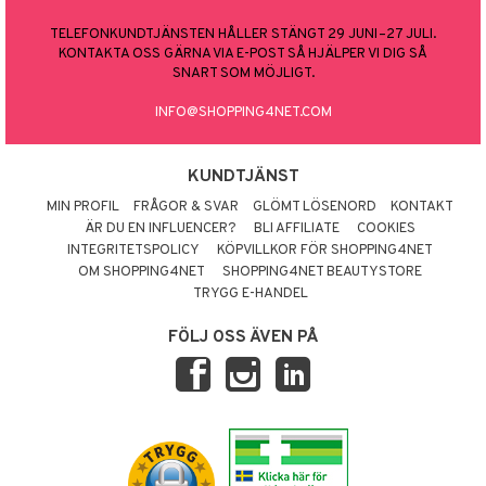
TELEFONKUNDTJÄNSTEN HÅLLER STÄNGT 29 JUNI–27 JULI.
KONTAKTA OSS GÄRNA VIA E-POST SÅ HJÄLPER VI DIG SÅ
SNART SOM MÖJLIGT.
INFO@SHOPPING4NET.COM
KUNDTJÄNST
MIN PROFIL
FRÅGOR & SVAR
GLÖMT LÖSENORD
KONTAKT
ÄR DU EN INFLUENCER?
BLI AFFILIATE
COOKIES
INTEGRITETSPOLICY
KÖPVILLKOR FÖR SHOPPING4NET
OM SHOPPING4NET
SHOPPING4NET BEAUTYSTORE
TRYGG E-HANDEL
FÖLJ OSS ÄVEN PÅ