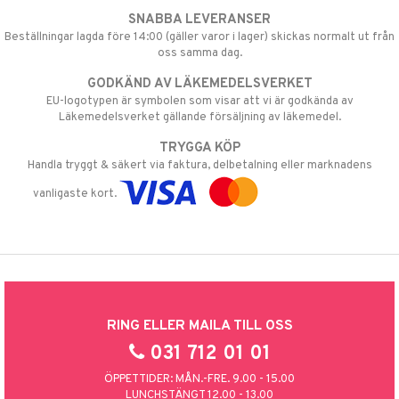
SNABBA LEVERANSER
Beställningar lagda före 14:00 (gäller varor i lager) skickas normalt ut från
oss samma dag.
GODKÄND AV LÄKEMEDELSVERKET
EU-logotypen är symbolen som visar att vi är godkända av
Läkemedelsverket gällande försäljning av läkemedel.
TRYGGA KÖP
Handla tryggt & säkert via faktura, delbetalning eller marknadens
vanligaste kort.
RING ELLER MAILA TILL OSS
031 712 01 01
ÖPPETTIDER: MÅN.-FRE. 9.00 - 15.00
LUNCHSTÄNGT 12.00 - 13.00