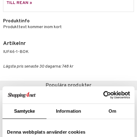
äder
lkar & Matare
TILL REAN »
änst
ddset
ör
& Plädar
liv
 & svar
Produktinfo
dar & Täcken
tilier
Grilltillbehör
Produkttext kommer inom kort
produkt
an & Örngott
elningen
Artikelnr
& insektsskydd
tik
IUF46-1-BOK
dskuddar
k
Lägsta pris senaste 30 dagarna: 748 kr
textilier
rdsredskap
ddset
sbelysning
Populära produkter
dar & Täcken
e
an & Örngott
Samtycke
Information
Om
Denna webbplats använder cookies