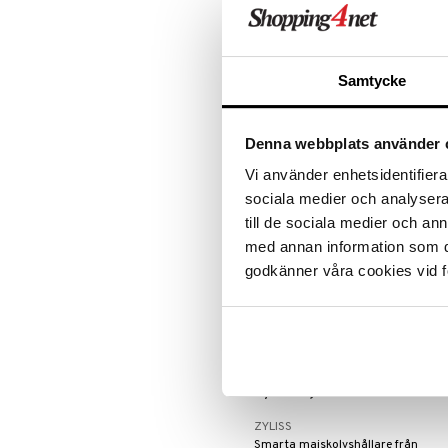
Tallrikar
Flaskor
Zyliss Knivslip
Ugns- & Bakformar
Matlådor
Assietter
ZYLISS
Uppläggningsfat & Skålar
Termoskannor
Djupa tallrikar
Väck snabbt slöa blad till liv igen
Samtycke
med bara några få drag genom de
Vin- & Bartillbehör
Termosmuggar
Mattallrikar
olika dedikerade slipspåren.
254
kr
Denna webbplats använder 
Vi använder enhetsidentifierar
sociala medier och analysera 
till de sociala medier och a
med annan information som du 
godkänner våra cookies vid f
Zyliss Majskolvshållare Set
ZYLISS
Smarta majskolvshållare från