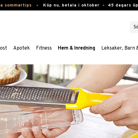
ta sommartips
-
Köp nu, betala i oktober -
45 dagars ö
ost
Apotek
Fitness
Hem & Inredning
Leksaker, Barn 