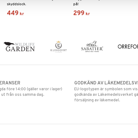
skyddslock.
på!
449
299
kr
kr
VERANSER
GODKÄND AV LÄKEMEDELSV
gda före 14:00 (gäller varor i lager)
EU-logotypen är symbolen som visar
 ut från oss samma dag.
godkända av Läkemedelsverket gä
försäljning av läkemedel.