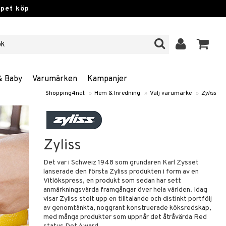
ppet köp
& Baby
Varumärken
Kampanjer
Shopping4net
»
Hem & Inredning
»
Välj varumärke
»
Zyliss
Zyliss
Det var i Schweiz 1948 som grundaren Karl Zysset
lanserade den första Zyliss produkten i form av en
Vitlökspress, en produkt som sedan har sett
anmärkningsvärda framgångar över hela världen. Idag
visar Zyliss stolt upp en tilltalande och distinkt portfölj
av genomtänkta, noggrant konstruerade köksredskap,
med många produkter som uppnår det åtråvärda Red