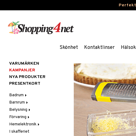
Perfek
Skönhet
Kontaktlinser
Hälsok
VARUMÄRKEN
KAMPANJER
NYA PRODUKTER
PRESENTKORT
Badrum
Barnrum
Badrumsinredning
Belysning
Badrumstextilier
Barnlampor
Förvaring
Badrumstillbehör
Barnmöbler
Belysningstillbehör
Hemelektronik
Barnrumsdekoration
Lampor
Hängare & krokar
I skafferiet
Barnrumsförvaring
LED-ljus
Hyllor
Ljud
Bordslampor