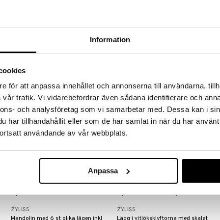
Zyliss Pommes frites skärare
Glasskopa ZYLISS
ZYLISS
ZYLISS
Smart pommes frites Skärare från
Praktisk och gjord för de hårdaste
Information
Zyliss med två olika blad.
av glass med minimal
ansträngning!
599
239
kr
kr
cookies
e för att anpassa innehållet och annonserna till användarna, tillh
vår trafik. Vi vidarebefordrar även sådana identifierare och anna
nnons- och analysföretag som vi samarbetar med. Dessa kan i sin
har tillhandahållit eller som de har samlat in när du har använt
ortsatt användande av vår webbplats.
Anpassa
Zyliss Mini hand mandolin
Zyliss Susi 3 Vitlökspress
ZYLISS
ZYLISS
Mandolin med 6 st olika lägen inkl
Lägg i vitlöksklyftorna med skalet