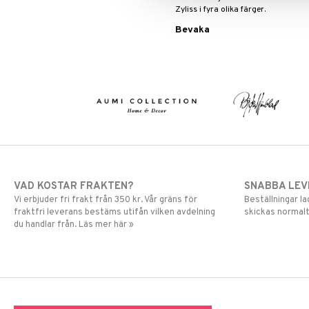
Zyliss i fyra olika färger.
Förpackningen innehåller fyra par
Bevaka
hållare.
VAD KOSTAR FRAKTEN?
SNABBA LE
Vi erbjuder fri frakt från 350 kr. Vår gräns för
Beställningar la
fraktfri leverans bestäms utifån vilken avdelning
skickas normalt
du handlar från. Läs mer här »