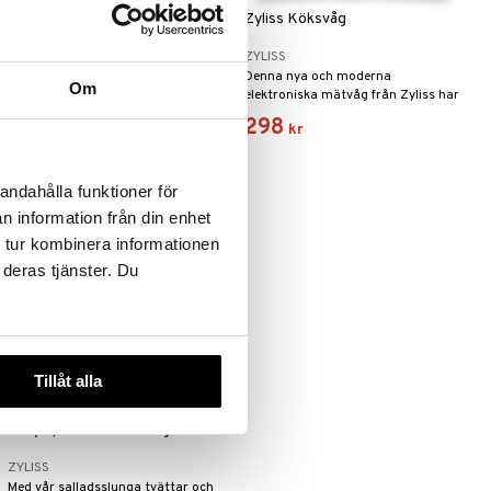
Multiöppnare 5 way
Zyliss Köksvåg
ZYLISS
ZYLISS
Bra hjälpmedel för att få upp alla
Denna nya och moderna
Om
korkar på flaskor och burkar!
elektroniska mätvåg från Zyliss har
utformats med en smal profil, så
178
298
kr
kr
att den kan förvaras med minimal
plats.
andahålla funktioner för
n information från din enhet
 tur kombinera informationen
 deras tjänster. Du
Tillåt alla
Easy Spin S Salladsslunga
ZYLISS
Med vår salladsslunga tvättar och