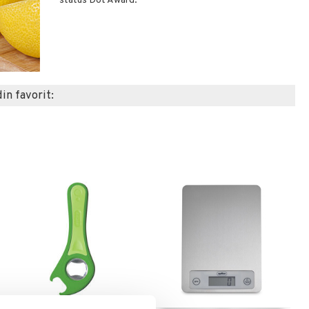
status Dot Award.
din favorit: