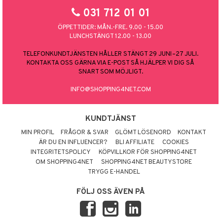
031 712 01 01
ÖPPETTIDER: MÅN.-FRE. 9.00 - 15.00
LUNCHSTÄNGT 12.00 - 13.00
TELEFONKUNDTJÄNSTEN HÅLLER STÄNGT 29 JUNI–27 JULI.
KONTAKTA OSS GÄRNA VIA E-POST SÅ HJÄLPER VI DIG SÅ
SNART SOM MÖJLIGT.
INFO@SHOPPING4NET.COM
KUNDTJÄNST
MIN PROFIL
FRÅGOR & SVAR
GLÖMT LÖSENORD
KONTAKT
ÄR DU EN INFLUENCER?
BLI AFFILIATE
COOKIES
INTEGRITETSPOLICY
KÖPVILLKOR FÖR SHOPPING4NET
OM SHOPPING4NET
SHOPPING4NET BEAUTYSTORE
TRYGG E-HANDEL
FÖLJ OSS ÄVEN PÅ