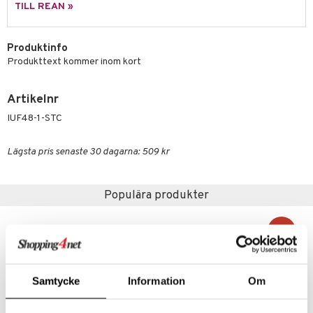
äder
lkar & Matare
TILL REAN »
änst
ddset
ör
& Plädar
liv
 & svar
Produktinfo
dar & Täcken
tilier
Grilltillbehör
Produkttext kommer inom kort
produkt
an & Örngott
elningen
Artikelnr
& insektsskydd
tik
IUF48-1-STC
dskuddar
k
Lägsta pris senaste 30 dagarna: 509 kr
textilier
rdsredskap
ddset
sbelysning
Populära produkter
dar & Täcken
e
an & Örngott
-16%
Samtycke
Information
Om