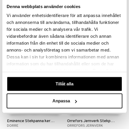
Denna webbplats använder cookies
Finns i flera varianter
Vi använder enhetsidentifierare för att anpassa innehållet
och annonserna till användarna, tillhandahålla funktioner
Satake Stekpanna keramisk beläggning
OJ Stekpanna Keramisk Non-stick
för sociala medier och analysera vår trafik. Vi
SATAKE
ORREFORS JERNVERK
vidarebefordrar även sådana identifierare och annan
352
375
449
fr.
kr
kr
(
ord.
kr
)
information från din enhet till de sociala medier och
annons- och analysföretag som vi samarbetar med.
Dessa kan i sin tur kombinera informationen med annan
-14%
information som du har tillhandahållit eller som de har
samlat in när du har använt deras tjänster. Du godkänner
våra cookies vid fortsatt användande av vår webbplats.
Tillåt alla
Anpassa
Finns i flera varianter
Finns i flera varianter
Eminence Stekpanna keramisk beläggning
Orrefors Jernverk Stekpanna Gjutjärn
DORRE
ORREFORS JERNVERK