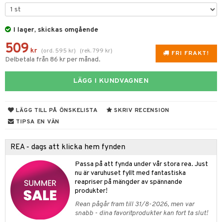
til
vtillbehör
 & Muggar
I lager, skickas omgående
kknivar
Kryddkvarnar
509
l- & Grönsaksknivar
kr
(
ord.
595
kr
)
(
rek.
799
kr
)
ngstillbehör
FRI FRAKT!
Delbetala från 86 kr per månad.
rbrädor
nnor
LÄGG I KUNDVAGNEN
cialknivar
way / Outdoor
skor
ar
LÄGG TILL PÅ ÖNSKELISTA
SKRIV RECENSION
lådor
ietter
& Bakformar
TIPSA EN VÄN
moskannor
pa tallrikar
gningsfat & Skålar
REA - dags att klicka hem fynden
rmosmuggar
tallrikar
Bartillbehör
Passa på att fynda under vår stora rea. Just
nu är varuhuset fyllt med fantastiska
reapriser på mängder av spännande
produkter!
& Plädar
Rean pågår fram till 31/8-2026, men var
s
dskuddar
textilier
snabb - dina favoritprodukter kan fort ta slut!