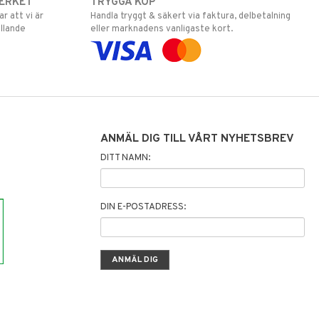
ERKET
TRYGGA KÖP
 att vi är
Handla tryggt & säkert via faktura, delbetalning
llande
eller marknadens vanligaste kort.
ANMÄL DIG TILL VÅRT NYHETSBREV
DITT NAMN:
DIN E-POSTADRESS: