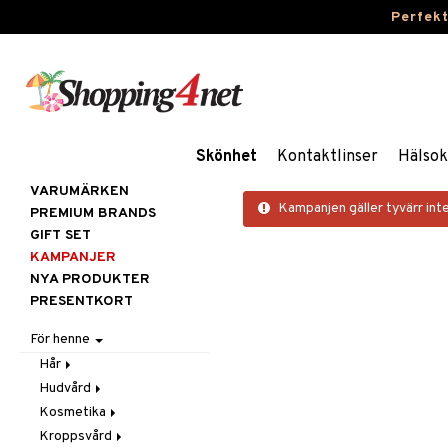
Perfek
Skönhet
Kontaktlinser
Hälsok
VARUMÄRKEN
Kampanjen gäller tyvärr inte
PREMIUM BRANDS
GIFT SET
KAMPANJER
NYA PRODUKTER
PRESENTKORT
För henne
Hår
Hudvård
Accessoarer
Kosmetika
Balsam
Ansiktscremer
Kroppsvård
Borstar / Kammar
Ansiktsvård
Gift Set
Fet hy