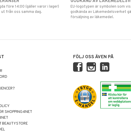
VERANSER
GODKÄND AV LÄKEMEDELSV
gda före 14:00 (gäller varor i lager)
EU-logotypen är symbolen som visar
 ut från oss samma dag.
godkända av Läkemedelsverket gä
försäljning av läkemedel.
ST
FÖLJ OSS ÄVEN PÅ
AR
NORD
LUENCER?
OLICY
ÖR SHOPPING4NET
4NET
T BEAUTYSTORE
DEL