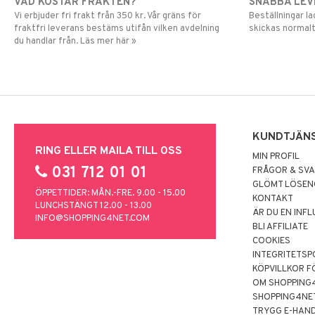
VAD KOSTAR FRAKTEN?
SNABBA LE
Vi erbjuder fri frakt från 350 kr. Vår gräns för
Beställningar la
fraktfri leverans bestäms utifån vilken avdelning
skickas normalt
du handlar från. Läs mer här »
KUNDTJÄN
RING ELLER MAILA TILL OSS
MIN PROFIL
031 712 01 01
FRÅGOR & SV
GLÖMT LÖSE
ÖPPETTIDER: MÅN.-FRE. 9.00 - 15.00
KONTAKT
LUNCHSTÄNGT 12.00 - 13.00
ÄR DU EN INF
INFO@SHOPPING4NET.COM
BLI AFFILIATE
COOKIES
INTEGRITETSP
KÖPVILLKOR F
OM SHOPPING
SHOPPING4NE
TRYGG E-HAN