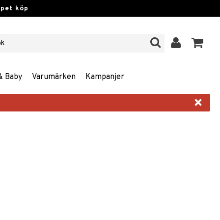
ppet köp
& Baby
Varumärken
Kampanjer
×