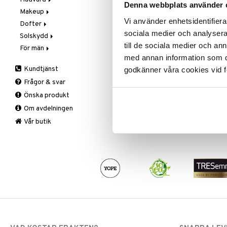
Denna webbplats använder 
Makeup
Steg 2: Exfoliering
Exfoliering och masker
Vi använder enhetsidentifierar
Dofter
Steg 3: Fukt
Fuktvård
Blush
sociala medier och analysera 
Solskydd
Hand- och kroppsvård
Bryn
Aromatics Elixir
till de sociala medier och a
För män
Ögon- och läppvård
Concealer
Calyx
Solskydd
med annan information som du 
Rengöring
Eyeliner
Clinique Happy
3-Steg till män
Kundtjänst
godkänner våra cookies vid f
Serum
Foundation
Clinique Happy For Men
Exfoliering
Frågor & svar
Läppstift
Fukt och skydd
Önska produkt
Lipgloss
Hudvård
Om avdelningen
Lipliner
Rakning och rengöring
Make-up penslar
Vår butik
Mascara
Ögonskugga
Primer
Puder