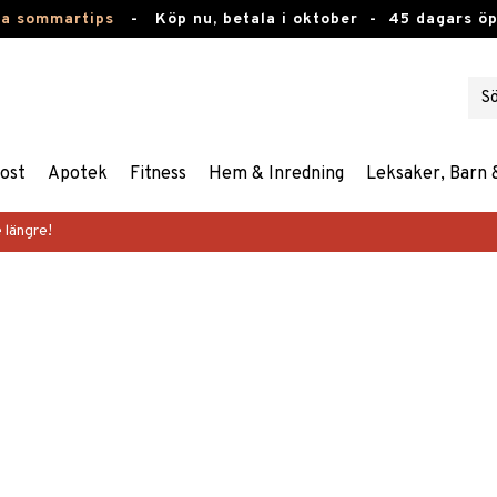
ta sommartips
-
Köp nu, betala i oktober -
45 dagars ö
ost
Apotek
Fitness
Hem & Inredning
Leksaker, Barn 
 längre!