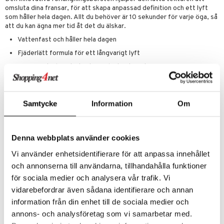
omsluta dina fransar, för att skapa anpassad definition och ett lyft
som håller hela dagen. Allt du behöver är 10 sekunder för varje öga, så
att du kan ägna mer tid åt det du älskar.
Vattenfast och håller hela dagen
Fjäderlätt formula för ett långvarigt lyft
En innovativ borste tar tag och sträcker ut varje frans
Lätt, krämig och byggbar textur
Glider lätt på fransarna utan att flagna eller smula.
Samtycke
Information
Om
När du arbetar med de kortare, mer glesa fransarna, håll mascaran
vertikalt och använd den översta spetsen för en mer exakt
applicering.
Denna webbplats använder cookies
CRUELTY FREE.
OFTALMOLOGISKT TESTAT.
Vi använder enhetsidentifierare för att anpassa innehållet
OPARFYMERAT.
och annonserna till användarna, tillhandahålla funktioner
VEGAN-FRIENDLY
för sociala medier och analysera vår trafik. Vi
vidarebefordrar även sådana identifierare och annan
Ingredienser
information från din enhet till de sociala medier och
Aqua, Copernicia Cerifera Cera, Styrene/Acrylates Copolymer, Oryza
annons- och analysföretag som vi samarbetar med.
Sativa Bran Cera, Hydrogenated Olive Oil Stearyl Esters, Glyceryl