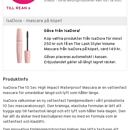
g 2: Exfoliering
oliering och masker
p
snabb - dina favoritprodukter kan fort ta slut!
elningen
rum
TILL REAN »
g 3: Fukt
tvård
sh
tik
gg & Mustasch
d- och kroppsvård
n
IsaDora - mascara på köpet
matics Elixir
dd
produkter
n- och läppvård
cealer
yx
skydd
Gåva från IsaDora!
n
cialprodukter
Köp valfria produkter från IsaDora för minst
göring
liner
nique Happy
teg till män
250 kr och få en The Lash Styler Volume
Mascara från IsaDora på köpet, värd 149 kr.
rum
ndation
nique Happy For Men
oliering
Gåvan placeras automatiskt i kassan.
pstift
t och skydd
Erbjudandet gäller så långt lagret räcker.
gloss
dvård
Produktinfo
liner
ning och rengöring
IsaDora The 10 Sec High Impact Waterproof Mascara är en vattenfast
e-up penslar
mascara för omedelbar längd och lyft som håller länge.
cara
IsaDora välkomnar en ny vattenfast familjemedlem i vårt prisbelönta
10 Sec mascarakoncept. Den krämiga, elastiska formulan är lätt att
onskugga
bygga upp till fantastisk längd och ett lyft som håller hela dagen. Den
har allt du älskar med bästsäljaren men nu med en formula som är
mer
vattenfast och kladdfri.
er
Den innovativa förlängningsborsten hjälper den lätta texturen att