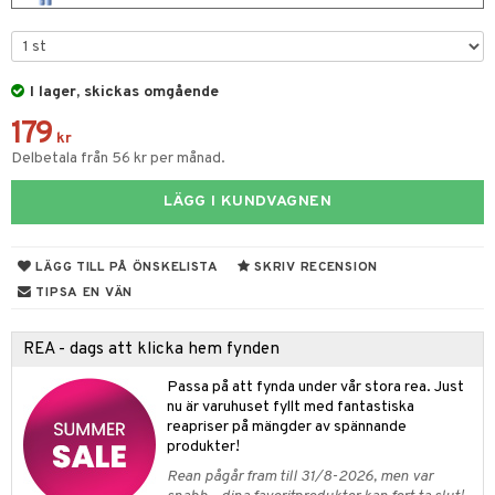
 & Gelé
cetter
ylotion
y spray
en
ymprodukter
n utan sol
tljus & Rumsdoft
mband
om
I lager, skickas omgående
odorant
 de cologne
sband
179
kr
chgelé & tvål
 de parfum
hängen
lsam
apotek
rd
dukter
Delbetala från 56 kr per månad.
vård
 de toilette
gar
ktriska trimmers
iktscremer
gon
vård
ärer
LÄGG I KUNDVAGNEN
t Set
tset
avfall
n utan sol
ylotion
e
m
ndvård
färg
tset
n utan sol
er shave balm
pa
LÄGG TILL PÅ ÖNSKELISTA
SKRIV RECENSION
TIPSA EN VÄN
borttagning
hampo
sk
odorant
er shave lotion
inser
ppsolja
ling produkter
essärer
chgelé & tvål
 de cologne
UE
REA - dags att klicka hem fynden
mma & Baby
lbehör
oncremer
ndvård
 de toilette
nique
Passa på att fynda under vår stora rea. Just
änst
ling
nu är varuhuset fyllt med fantastiska
ling
borttagning
tset
p 10
reapriser på mängder av spännande
 & svar
produkter
produkter!
produkter
produkter
g 1: Rengöring
rd
produkt
Rean pågår fram till 31/8-2026, men var
cialprodukter
göring
cialprodukter