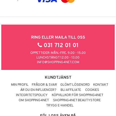
RING ELLER MAILA TILL OSS
031 712 01 01
ÖPPETTIDER: MÅN.-FRE. 9.00 - 15.00
LUNCHSTÄNGT 12.00 - 13.00
INFO@SHOPPING4NET.COM
KUNDTJÄNST
MIN PROFIL
FRÅGOR & SVAR
GLÖMT LÖSENORD
KONTAKT
ÄR DU EN INFLUENCER?
BLI AFFILIATE
COOKIES
INTEGRITETSPOLICY
KÖPVILLKOR FÖR SHOPPING4NET
OM SHOPPING4NET
SHOPPING4NET BEAUTYSTORE
TRYGG E-HANDEL
FÖLJ OSS ÄVEN PÅ