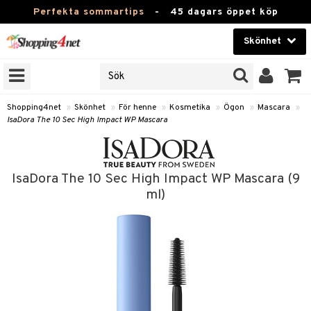
Perfekta sommartips
-
45 dagars öppet köp
Skönhet
RKEN
Skönhet
M BRANDS
T
Kontaktlinser
Shopping4net
»
Skönhet
»
För henne
»
Kosmetika
»
Ögon
»
Mascara
»
IsaDora The 10 Sec High Impact WP Mascara
JER
Hälsokost
ODUKTER
Apotek
TKORT
IsaDora The 10 Sec High Impact WP Mascara (9
Fitness
ml)
e
Hem & Inredning
Leksaker, Barn & Baby
essoarer
rd
Varumärken
lsam
iktscremer
tika
Kampanjer
star / Kammar
 hy
iktsvård
t Set