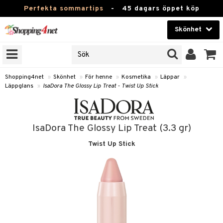
Perfekta sommartips
-
45 dagars öppet köp
Skönhet
RKEN
Skönhet
M BRANDS
T
Kontaktlinser
Shopping4net
»
Skönhet
»
För henne
»
Kosmetika
»
Läppar
»
Läppglans
»
IsaDora The Glossy Lip Treat - Twist Up Stick
JER
Hälsokost
ODUKTER
Apotek
TKORT
IsaDora The Glossy Lip Treat (3.3 gr)
Fitness
Twist Up Stick
e
Hem & Inredning
Leksaker, Barn & Baby
essoarer
rd
Varumärken
lsam
iktscremer
tika
Kampanjer
star / Kammar
 hy
iktsvård
t Set