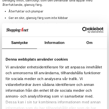
behaglig finish, samtidigt som den behandlar dina läppar med
återfuktande, glansig färg.
Återfuktar och plumpar
Ger en skir, glansig färg som inte klibbar
Enkel applikation med stift som kan vridas upp.
Innehåller squalane som är en naturlig olja som hjälper till att förhindra
uttorkning och återställer hudens smidighet.
CRUELTY FREE.
Samtycke
Information
Om
KLINISKT TESTAT.
OPARFYMERAT.
VEGAN-FRIENDLY
Denna webbplats använder cookies
Vi använder enhetsidentifierare för att anpassa innehållet
Ingredienser
och annonserna till användarna, tillhandahålla funktioner
Polybutene, Synthetic Wax, Hydrogenated Polyisobutene,
för sociala medier och analysera vår trafik. Vi
Polyglyceryl-3 Diisostearate, Octyldodecanol, Squalane, Dimer
vidarebefordrar även sådana identifierare och annan
Dilinoleyl Dimer Dilinoleate, Diisostearyl Malate, Mica,
Dipentaerythrityl Hexahydroxystearate, Disteardimonium Hectorite,
information från din enhet till de sociala medier och
Propylene Carbonate, Pentaerythrityl Tetra-Di-t-Butyl
annons- och analysföretag som vi samarbetar med.
Hydroxyhydrocinnamate, Tocopherol, Synthetic Fluorphlogopite,
Dessa kan i sin tur kombinera informationen med annan
Calcium Aluminum Borosilicate, Calcium Sodium Borosilicate, Silica,
Dicalcium Phosphate, Tin Oxide, CI 77891, CI 77491, CI 77492, CI
information som du har tillhandahållit eller som de har