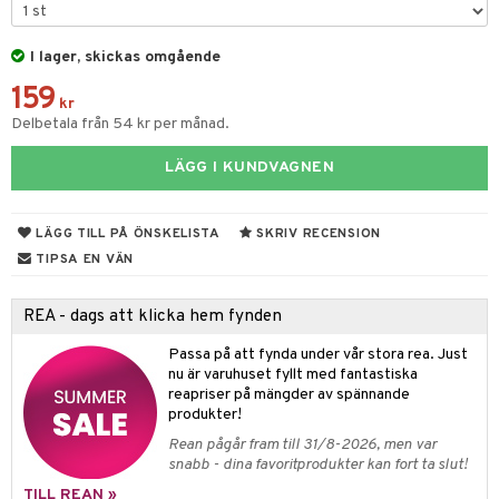
d- och kroppsvård
n
matics Elixir
dd
produkter
n- och läppvård
cealer
yx
skydd
n
I lager, skickas omgående
cialprodukter
göring
liner
nique Happy
teg till män
159
kr
rum
ndation
nique Happy For Men
oliering
Delbetala från 54 kr per månad.
pstift
t och skydd
LÄGG I KUNDVAGNEN
gloss
dvård
liner
ning och rengöring
LÄGG TILL PÅ ÖNSKELISTA
SKRIV RECENSION
TIPSA EN VÄN
e-up penslar
cara
REA - dags att klicka hem fynden
onskugga
Passa på att fynda under vår stora rea. Just
nu är varuhuset fyllt med fantastiska
mer
reapriser på mängder av spännande
produkter!
er
Rean pågår fram till 31/8-2026, men var
snabb - dina favoritprodukter kan fort ta slut!
TILL REAN »