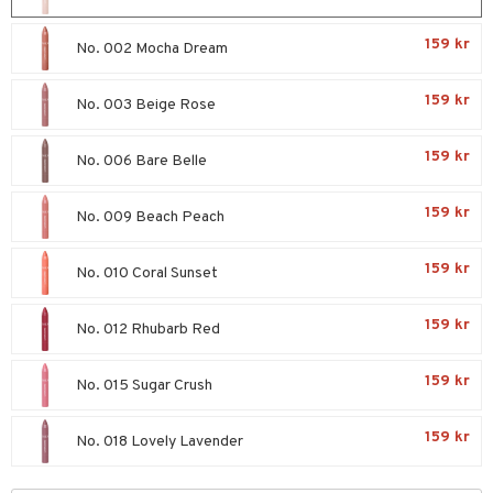
 & Gelé
onskugga
odorant
 de cologne
sband
159 kr
No. 002 Mocha Dream
ymprodukter
chgelé & tvål
 de parfum
hängen
lsam
apotek
rd
dukter
159 kr
vård
No. 003 Beige Rose
 de toilette
gar
ktriska trimmers
iktscremer
gon
vård
ärer
t Set
tset
avfall
n utan sol
ylotion
e
m
159 kr
No. 006 Bare Belle
ndvård
färg
tset
n utan sol
er shave balm
pa
159 kr
No. 009 Beach Peach
borttagning
hampo
sk
odorant
er shave lotion
inser
ppsolja
ling produkter
essärer
chgelé & tvål
 de cologne
UE
159 kr
No. 010 Coral Sunset
mma & Baby
lbehör
oncremer
ndvård
 de toilette
nique
änst
159 kr
No. 012 Rhubarb Red
ling
ling
borttagning
tset
p 10
 & svar
produkter
produkter
produkter
g 1: Rengöring
rd
159 kr
No. 015 Sugar Crush
produkt
cialprodukter
göring
cialprodukter
g 2: Exfoliering
oliering och masker
p
159 kr
elningen
No. 018 Lovely Lavender
rum
g 3: Fukt
tvård
sh
tik
gg & Mustasch