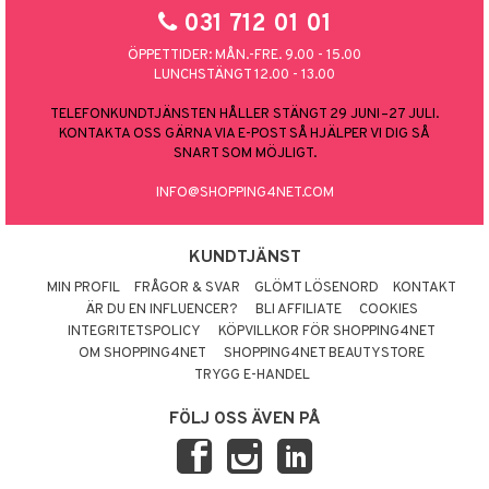
031 712 01 01
ÖPPETTIDER: MÅN.-FRE. 9.00 - 15.00
LUNCHSTÄNGT 12.00 - 13.00
TELEFONKUNDTJÄNSTEN HÅLLER STÄNGT 29 JUNI–27 JULI.
KONTAKTA OSS GÄRNA VIA E-POST SÅ HJÄLPER VI DIG SÅ
SNART SOM MÖJLIGT.
INFO@SHOPPING4NET.COM
KUNDTJÄNST
MIN PROFIL
FRÅGOR & SVAR
GLÖMT LÖSENORD
KONTAKT
ÄR DU EN INFLUENCER?
BLI AFFILIATE
COOKIES
INTEGRITETSPOLICY
KÖPVILLKOR FÖR SHOPPING4NET
OM SHOPPING4NET
SHOPPING4NET BEAUTYSTORE
TRYGG E-HANDEL
FÖLJ OSS ÄVEN PÅ