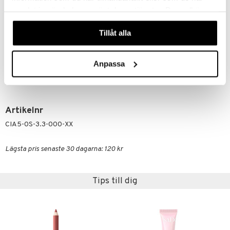
15850, CI 45410, CI 42090, CI 19140.
samlat in när du har använt deras tjänster. Du godkänner
Ingredient List Disclaimer
våra cookies vid fortsatt användande av vår webbplats.
This list of ingredients represents the formulation that is currently
Tillåt alla
being supplied by us as a manufacturer, please note that it does not
take into consideration possible previous/alternative versions available
for sale. There is however printed list of ingredients on each individual
Anpassa
product that is valid at all times, so we recommend that consumers
always check ingredient list on product packaging for correct
information of the content.
Artikelnr
CIA5-0S-3.3-000-XX
Lägsta pris senaste 30 dagarna: 120 kr
Tips till dig