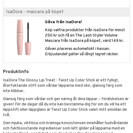
IsaDora - mascara på köpet
Gåva från IsaDora!
Köp valfria produkter från IsaDora för minst
250 kr och få en The Lash Styler Volume
Mascara från IsaDora på köpet, värd 149 kr.
Gåvan placeras automatiskt i kassan.
Erbjudandet gäller så långt lagret räcker.
Produktinfo
IsaDora The Glossy Lip Treat - Twist Up Color Stick är ett fylligt,
återfuktande stift som vårdar läpparna med skir, glansig färg som
inte klibbar.
Glansig färg som vårdar och ger näring åt dina läppar – förälskelsen är
given! För de dagar då du inte kan bestämma dig för om du vill ha ett
läppstift eller läppglans är Twist Up Color Stick valet mitt emellan de
två.
Den mjuka, viktlösa och krämiga konsistensen innehåller hudvårdande
och fuktboostande ingredienser som lätt glider på läpparna med en