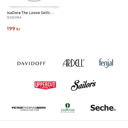
IsaDora The Loose Setting Translucent Powder
ISADORA
199
kr