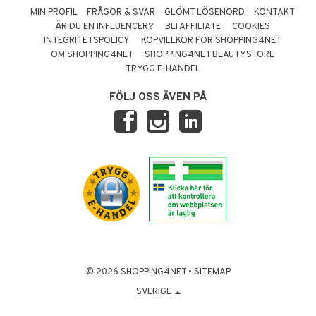
MIN PROFIL
FRÅGOR & SVAR
GLÖMT LÖSENORD
KONTAKT
ÄR DU EN INFLUENCER?
BLI AFFILIATE
COOKIES
INTEGRITETSPOLICY
KÖPVILLKOR FÖR SHOPPING4NET
OM SHOPPING4NET
SHOPPING4NET BEAUTYSTORE
TRYGG E-HANDEL
FÖLJ OSS ÄVEN PÅ
© 2026 SHOPPING4NET
•
SITEMAP
SVERIGE