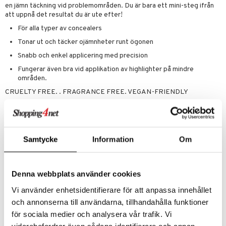
en jämn täckning vid problemområden. Du är bara ett mini-steg ifrån
att uppnå det resultat du är ute efter!
För alla typer av concealers
Tonar ut och täcker ojämnheter runt ögonen
Snabb och enkel applicering med precision
Fungerar även bra vid applikation av highlighter på mindre
områden.
CRUELTY FREE. . FRAGRANCE FREE. VEGAN-FRIENDLY
Användning
Använd borsten med små cirkelrörelser, eller genom att försiktigt
Samtycke
Information
Om
dutta den mot huden tills du uppnått önskat resultat.
Artikelnr
Denna webbplats använder cookies
CI067-0S-1-XX-XX
Vi använder enhetsidentifierare för att anpassa innehållet
och annonserna till användarna, tillhandahålla funktioner
Lägsta pris senaste 30 dagarna: 135 kr
för sociala medier och analysera vår trafik. Vi
vidarebefordrar även sådana identifierare och annan