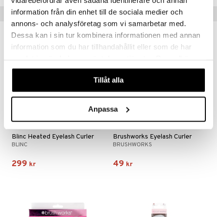
information från din enhet till de sociala medier och
Populära produkter
annons- och analysföretag som vi samarbetar med.
Dessa kan i sin tur kombinera informationen med annan
information som du har tillhandahållit eller som de har
samlat in när du har använt deras tjänster. Du godkänner
våra cookies vid fortsatt användande av vår webbplats.
Tillåt alla
Anpassa
Blinc Heated Eyelash Curler
Brushworks Eyelash Curler
BLINC
BRUSHWORKS
299
49
kr
kr