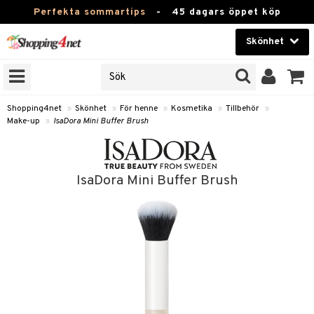
Perfekta sommartips
-
45 dagars öppet köp
Skönhet
RKEN
Skönhet
M BRANDS
T
Kontaktlinser
Shopping4net
»
Skönhet
»
För henne
»
Kosmetika
»
Tillbehör
»
Make-up
»
IsaDora Mini Buffer Brush
JER
Hälsokost
ODUKTER
Apotek
TKORT
IsaDora Mini Buffer Brush
Fitness
e
Hem & Inredning
Leksaker, Barn & Baby
essoarer
rd
Varumärken
lsam
iktscremer
tika
Kampanjer
star / Kammar
 hy
iktsvård
t Set