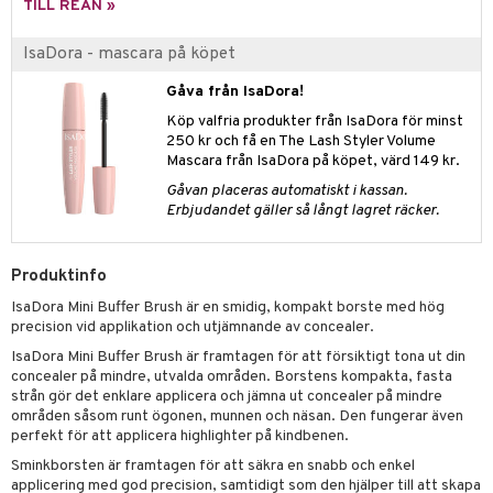
n- och läppvård
cealer
yx
skydd
n
TILL REAN »
cialprodukter
göring
liner
nique Happy
teg till män
IsaDora - mascara på köpet
rum
ndation
nique Happy For Men
oliering
Gåva från IsaDora!
pstift
t och skydd
Köp valfria produkter från IsaDora för minst
250 kr och få en The Lash Styler Volume
gloss
dvård
Mascara från IsaDora på köpet, värd 149 kr.
liner
Gåvan placeras automatiskt i kassan.
ning och rengöring
Erbjudandet gäller så långt lagret räcker.
e-up penslar
cara
Produktinfo
onskugga
IsaDora Mini Buffer Brush är en smidig, kompakt borste med hög
precision vid applikation och utjämnande av concealer.
mer
IsaDora Mini Buffer Brush är framtagen för att försiktigt tona ut din
concealer på mindre, utvalda områden. Borstens kompakta, fasta
er
strån gör det enklare applicera och jämna ut concealer på mindre
områden såsom runt ögonen, munnen och näsan. Den fungerar även
perfekt för att applicera highlighter på kindbenen.
Sminkborsten är framtagen för att säkra en snabb och enkel
applicering med god precision, samtidigt som den hjälper till att skapa