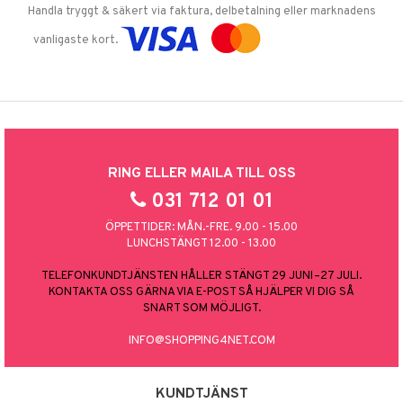
Handla tryggt & säkert via faktura, delbetalning eller marknadens
vanligaste kort.
RING ELLER MAILA TILL OSS
031 712 01 01
ÖPPETTIDER: MÅN.-FRE. 9.00 - 15.00
LUNCHSTÄNGT 12.00 - 13.00
TELEFONKUNDTJÄNSTEN HÅLLER STÄNGT 29 JUNI–27 JULI.
KONTAKTA OSS GÄRNA VIA E-POST SÅ HJÄLPER VI DIG SÅ
SNART SOM MÖJLIGT.
INFO@SHOPPING4NET.COM
KUNDTJÄNST