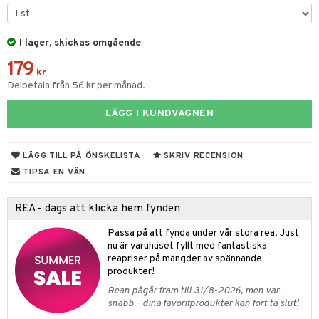
 & Gelé
chgelé & tvål
 de parfum
hängen
lsam
apotek
rd
dukter
ymprodukter
I lager, skickas omgående
vård
 de toilette
gar
ktriska trimmers
iktscremer
gon
vård
ärer
179
t Set
tset
avfall
n utan sol
ylotion
e
m
kr
Delbetala från 56 kr per månad.
ndvård
färg
tset
n utan sol
er shave balm
pa
LÄGG I KUNDVAGNEN
borttagning
hampo
sk
odorant
er shave lotion
inser
ppsolja
ling produkter
essärer
chgelé & tvål
 de cologne
UE
LÄGG TILL PÅ ÖNSKELISTA
SKRIV RECENSION
mma & Baby
lbehör
oncremer
ndvård
 de toilette
nique
TIPSA EN VÄN
änst
ling
ling
borttagning
tset
p 10
REA - dags att klicka hem fynden
 & svar
produkter
produkter
produkter
g 1: Rengöring
rd
Passa på att fynda under vår stora rea. Just
produkt
cialprodukter
göring
cialprodukter
g 2: Exfoliering
nu är varuhuset fyllt med fantastiska
oliering och masker
p
reapriser på mängder av spännande
elningen
rum
g 3: Fukt
tvård
sh
produkter!
tik
gg & Mustasch
Rean pågår fram till 31/8-2026, men var
d- och kroppsvård
n
matics Elixir
dd
snabb - dina favoritprodukter kan fort ta slut!
produkter