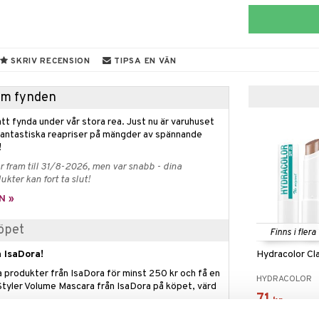
SKRIV RECENSION
TIPSA EN VÄN
hem fynden
tt fynda under vår stora rea. Just nu är varuhuset
fantastiska reapriser på mängder av spännande
!
 fram till 31/8-2026, men var snabb - dina
ukter kan fort ta slut!
N »
öpet
Finns i flera
Hydracolor Cl
 IsaDora!
a produkter från IsaDora för minst 250 kr och få en
HYDRACOLOR
tyler Volume Mascara från IsaDora på köpet, värd
71
kr
eras automatiskt i kassan.