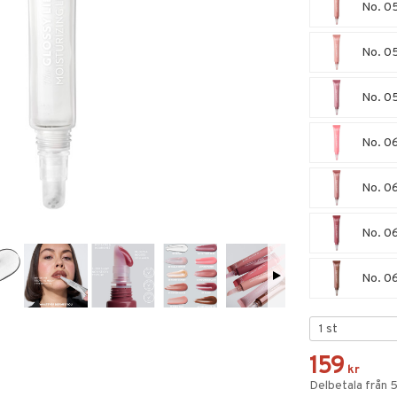
No. 05
No. 05
No. 05
No. 06
No. 06
No. 06
No. 06
159
kr
Delbetala från 