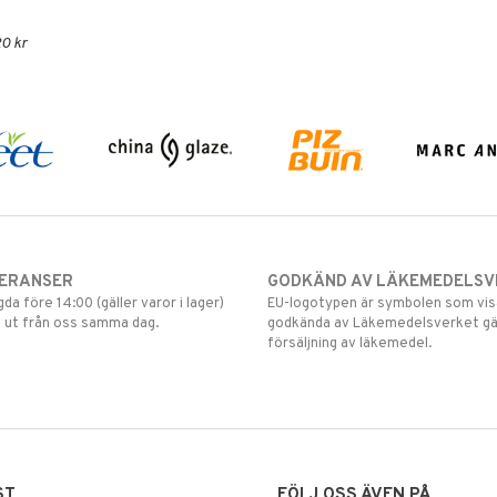
0 kr
VERANSER
GODKÄND AV LÄKEMEDELSV
gda före 14:00 (gäller varor i lager)
EU-logotypen är symbolen som visar
 ut från oss samma dag.
godkända av Läkemedelsverket gä
försäljning av läkemedel.
ST
FÖLJ OSS ÄVEN PÅ