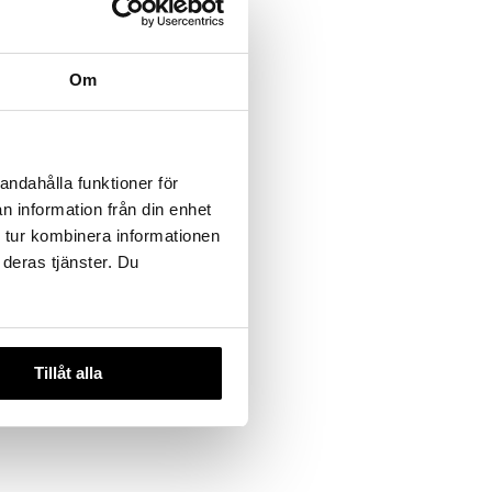
Om
andahålla funktioner för
 varianter
n information från din enhet
eam Lip
 tur kombinera informationen
nt SPF 15
 deras tjänster. Du
DEN
Tillåt alla