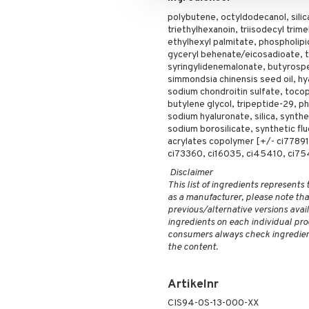
polybutene, octyldodecanol, silic
triethylhexanoin, triisodecyl trime
ethylhexyl palmitate, phospholipi
gyceryl behenate/eicosadioate, t
syringylidenemalonate, butyrosper
simmondsia chinensis seed oil, hy
sodium chondroitin sulfate, tocoph
butylene glycol, tripeptide-29, ph
sodium hyaluronate, silica, synthe
sodium borosilicate, synthetic flu
acrylates copolymer [+/- ci77891,
ci73360, ci16035, ci45410, ci75
Disclaimer
This list of ingredients represents
as a manufacturer, please note that
previous/alternative versions availa
ingredients on each individual pro
consumers always check ingredient
the content.
Artikelnr
CIS94-0S-13-000-XX