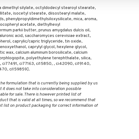
a dimethyl silylate, octyldodecyl stearoyl stearate,
llitate, isocetyl stearate, diisostearyl malate,
ds, phenylpropyldimethylsiloxysilicate, mica, aroma,
ocopheryl acetate, diethylhexyl
mum parkii butter, prunus amygdalus dulcis oil,
aluronic acid, saccharomyces cerevisiae extract,
erol, caprylic/capric triglyceride, tin oxide,
enoxyethanol, caprylyl glycol, hexylene glycol,
tic wax, calcium aluminum borosilicate, calcium
orphlogopite, polyethylene terephthalate, silica,
 ci77491, ci77163, ci15850, , ci42090, ci19140,
470, ci159859].
 the formulation that is currently being supplied by us
 it does not take into consideration possible
ble for sale. There is however printed list of
duct that is valid at all times, so we recommend that
 list on product packaging for correct information of