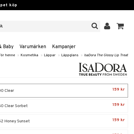
ppet köp
& Baby
Varumärken
Kampanjer
För henne
»
Kosmetika
»
Läppar
»
Läppglans
»
IsaDora The Glossy Lip Treat
159 kr
0 Clear
159 kr
0 Clear Sorbet
159 kr
52 Honey Sunset