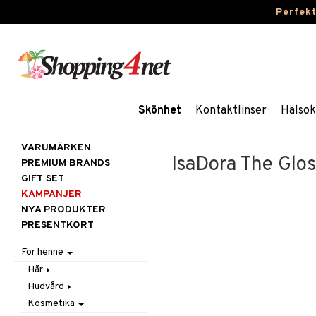
Perfek
Skönhet
Kontaktlinser
Hälsok
VARUMÄRKEN
IsaDora The Glos
PREMIUM BRANDS
GIFT SET
KAMPANJER
NYA PRODUKTER
PRESENTKORT
För henne
Hår
Hudvård
Accessoarer
Kosmetika
Balsam
Ansiktscremer