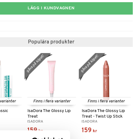
LÄGG I KUNDVAGNEN
Populära produkter
gåva på köpet!
gåva på köpet!
 varianter
Finns i flera varianter
Finns i flera varianter
assic
IsaDora The Glossy Lip
IsaDora The Glossy Lip
Treat
Treat - Twist Up Stick
ISADORA
ISADORA
159
159
kr
kr