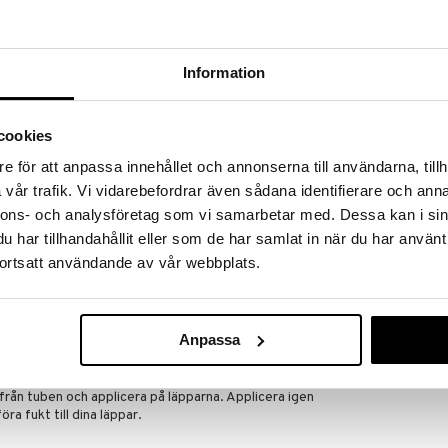
t gäller så långt lagret räcker.
Information
tra fuktgivande och mjukgörande lipgloss i skira,
ig, mjuk och klibbfri. Resultatet är mjuka, fylliga
cookies
e för att anpassa innehållet och annonserna till användarna, tillh
Finns i flera
vår trafik. Vi vidarebefordrar även sådana identifierare och anna
mjukgörande.
Eight Hour Cr
nnons- och analysföretag som vi samarbetar med. Dessa kan i sin
 mjukgörande.
Stick Sheer Ti
har tillhandahållit eller som de har samlat in när du har använt
h nariga läppar.
ELIZABETH AR
h plumpingeffekt.
ortsatt användande av vår webbplats.
355
kr
de och plumpingeffekt.
ar kollagenproduktionen.
Anpassa
rån tuben och applicera på läpparna. Applicera igen
öra fukt till dina läppar.