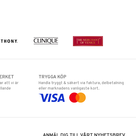
ERKET
TRYGGA KÖP
 att vi är
Handla tryggt & säkert via faktura, delbetalning
llande
eller marknadens vanligaste kort.
ANMÄL DIG TILL VÅRT NYHETSBREV