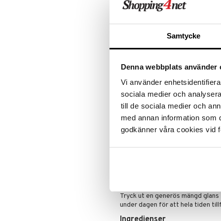
Puder
Erbjudande
Samtycke
Produktinfo
IsaDora Glossy Lip Treat är ett ex
glossiga färger. Texturen är behagl
Denna webbplats använder 
och väldefinierade läppar.
Vi använder enhetsidentifierar
INGREDIENSER:
sociala medier och analysera 
Jojobaolja: Fuktgivande och 
till de sociala medier och a
Mandelolja: Fuktgivande och
med annan information som du 
Sheasmör: Motverkar torra oc
Hyaluronsyra: Fuktgivande oc
godkänner våra cookies vid f
Natriumhyaluronat: Fuktgivan
Naturliga peptider: Stimuler
Vitamin E: Anti-oxidant.
Användning
Tryck ut en generös mängd glans f
under dagen för att hela tiden tillf
Ingredienser