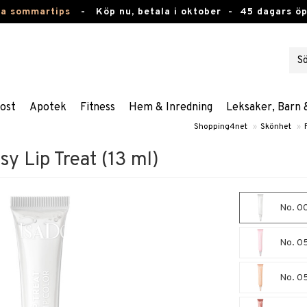
ta sommartips
-
Köp nu, betala i oktober -
45 dagars ö
ost
Apotek
Fitness
Hem & Inredning
Leksaker, Barn 
Shopping4net
»
Skönhet
»
sy Lip Treat (13 ml)
No. 00
No. 05
No. 0