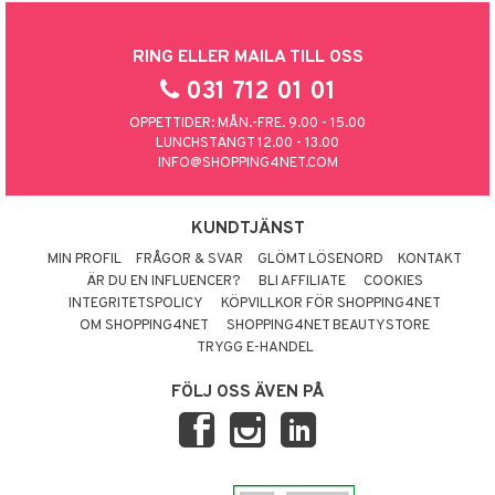
RING ELLER MAILA TILL OSS
031 712 01 01
ÖPPETTIDER: MÅN.-FRE. 9.00 - 15.00
LUNCHSTÄNGT 12.00 - 13.00
INFO@SHOPPING4NET.COM
KUNDTJÄNST
MIN PROFIL
FRÅGOR & SVAR
GLÖMT LÖSENORD
KONTAKT
ÄR DU EN INFLUENCER?
BLI AFFILIATE
COOKIES
INTEGRITETSPOLICY
KÖPVILLKOR FÖR SHOPPING4NET
OM SHOPPING4NET
SHOPPING4NET BEAUTYSTORE
TRYGG E-HANDEL
FÖLJ OSS ÄVEN PÅ