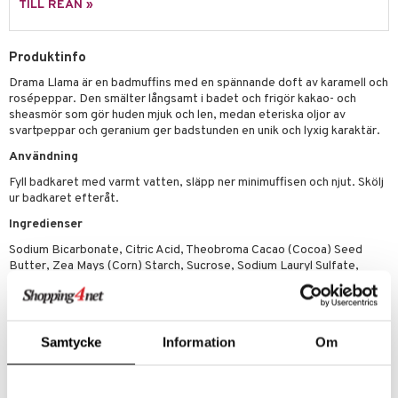
p 10
TILL REAN »
 & svar
produkter
produkter
g 1: Rengöring
rd
produkt
göring
cialprodukter
Produktinfo
g 2: Exfoliering
oliering och masker
p
elningen
Drama Llama är en badmuffins med en spännande doft av karamell och
rum
g 3: Fukt
tvård
sh
rosépeppar. Den smälter långsamt i badet och frigör kakao- och
tik
sheasmör som gör huden mjuk och len, medan eteriska oljor av
gg & Mustasch
d- och kroppsvård
n
matics Elixir
dd
svartpeppar och geranium ger badstunden en unik och lyxig karaktär.
produkter
n- och läppvård
cealer
yx
skydd
n
Användning
cialprodukter
Fyll badkaret med varmt vatten, släpp ner minimuffisen och njut. Skölj
göring
liner
nique Happy
teg till män
ur badkaret efteråt.
rum
ndation
nique Happy For Men
oliering
Ingredienser
pstift
t och skydd
Sodium Bicarbonate, Citric Acid, Theobroma Cacao (Cocoa) Seed
Butter, Zea Mays (Corn) Starch, Sucrose, Sodium Lauryl Sulfate,
gloss
dvård
Butyrospermum Parkii (Shea Butter), Parfum (Fragrance), Aqua
(Water), Glucose, Albumen (from Egg), Elaeis Guineensis (Palm)
liner
ning och rengöring
Butter, Hydrolyzed Corn Starch, Oryza Sativa (Rice) Starch, Solanum
Tuberosum (Potato) Starch, Pelargonium Graveolens Flower Oil,
e-up penslar
Samtycke
Information
Om
Piper Nigrum (Pepper) Fruit Oil, Shellac, Riboflavin, Benzyl Benzoate,
Citral, Hexyl Cinnamal, Limonene, Linalool, CI 77266 (Black 2), CI
cara
19140 (Yellow 5), Anthocyanins, CI 18050, CI 75810 (Chlorophyllin-
Copper Complex), CI 42090 (Blue 1), CI 75470 (Carmine), CI 77492
onskugga