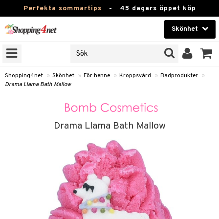
Perfekta sommartips
-
45 dagars öppet köp
Skönhet
RKEN
Skönhet
M BRANDS
T
Kontaktlinser
Shopping4net
»
Skönhet
»
För henne
»
Kroppsvård
»
Badprodukter
»
Drama Llama Bath Mallow
JER
Hälsokost
ODUKTER
Apotek
TKORT
Drama Llama Bath Mallow
Fitness
e
Hem & Inredning
Leksaker, Barn & Baby
essoarer
rd
Varumärken
lsam
iktscremer
tika
Kampanjer
star / Kammar
 hy
iktsvård
t Set
vård