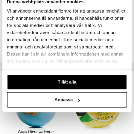
Denna webbplats använder cookies
(Iron Oxides), CI 77891 (Titanium Dioxide), CI 73015 (Blue 2), CI
75300 (Curcumin), Beta Vulgaris (Beetroot Red).
mer
Vi använder enhetsidentifierare för att anpassa innehållet
och annonserna till användarna, tillhandahålla funktioner
er
Artikelnr
för sociala medier och analysera vår trafik. Vi
vidarebefordrar även sådana identifierare och annan
CY240-Y5-50-XX-XX
information från din enhet till de sociala medier och
annons- och analysföretag som vi samarbetar med.
Lägsta pris senaste 30 dagarna: 55 kr
Dessa kan i sin tur kombinera informationen med annan
information som du har tillhandahållit eller som de har
Tips till dig
samlat in när du har använt deras tjänster. Du godkänner
våra cookies vid fortsatt användande av vår webbplats.
Tillåt alla
eko
Anpassa
Finns i flera varianter