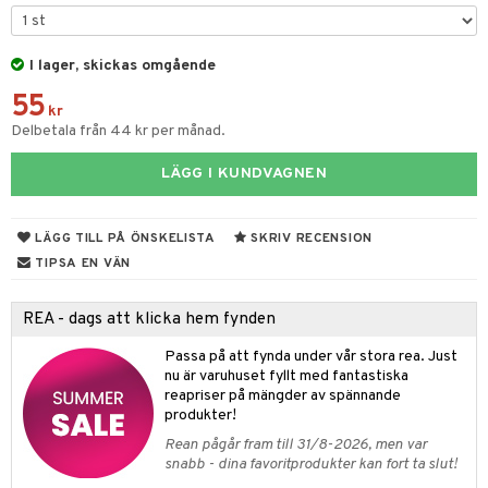
 & Gelé
cialprodukter
ymprodukter
I lager, skickas omgående
m
55
y spray
en
kr
Delbetala från 44 kr per månad.
tljus & Rumsdoft
mband
om
LÄGG I KUNDVAGNEN
 de cologne
sband
 de parfum
hängen
lsam
apotek
rd
dukter
LÄGG TILL PÅ ÖNSKELISTA
SKRIV RECENSION
 de toilette
gar
ktriska trimmers
iktscremer
gon
vård
ärer
TIPSA EN VÄN
tset
avfall
n utan sol
ylotion
e
m
REA - dags att klicka hem fynden
färg
tset
n utan sol
er shave balm
pa
Passa på att fynda under vår stora rea. Just
hampo
sk
odorant
er shave lotion
inser
nu är varuhuset fyllt med fantastiska
reapriser på mängder av spännande
ling produkter
essärer
chgelé & tvål
 de cologne
UE
produkter!
lbehör
oncremer
ndvård
Rean pågår fram till 31/8-2026, men var
 de toilette
nique
snabb - dina favoritprodukter kan fort ta slut!
änst
ling
borttagning
tset