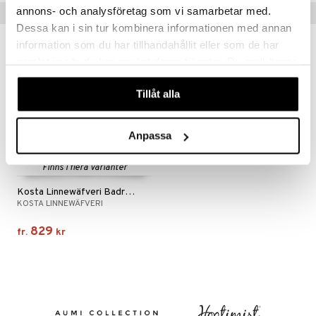
annons- och analysföretag som vi samarbetar med.
Tips till dig
Dessa kan i sin tur kombinera informationen med annan
information som du har tillhandahållit eller som de har
samlat in när du har använt deras tjänster. Du godkänner
våra cookies vid fortsatt användande av vår webbplats.
Tillåt alla
Anpassa
Finns i flera varianter
Kosta Linnewäfveri Badrock med huva
KOSTA LINNEWÄFVERI
829
fr.
kr