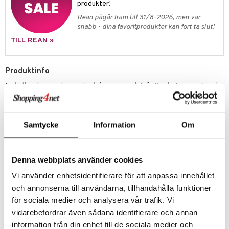
produkter!
Rean pågår fram till 31/8-2026, men var
snabb - dina favoritprodukter kan fort ta slut!
TILL REAN »
Produktinfo
En helt unik variant av en bad-/morgonrock från Kosta Linnewäfveri!
Morgonrocken är i collegetyg, har två fickor, mudd i armarna, huvband
och skärp i midjan. Att ha på sig denna morgonrock är som att gå och
mysa i en jättestor myströja.
Samtycke
Information
Om
Material: 52% bomull / 48% polyester
Storlek: S/M, L/XL, XXL
Denna webbplats använder cookies
Artikelnr
Vi använder enhetsidentifierare för att anpassa innehållet
IAZ58-L-XL-XX
och annonserna till användarna, tillhandahålla funktioner
för sociala medier och analysera vår trafik. Vi
Lägsta pris senaste 30 dagarna: 469 kr
vidarebefordrar även sådana identifierare och annan
information från din enhet till de sociala medier och