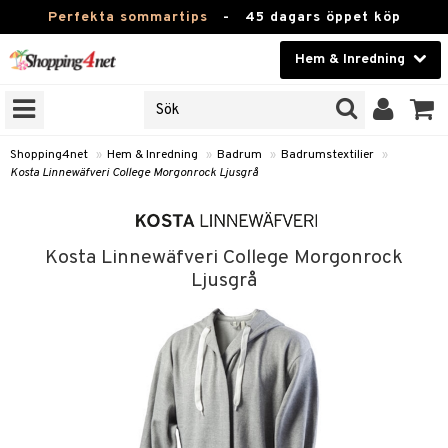
Perfekta sommartips
-
45 dagars öppet köp
Hem & Inredning
RKEN
Skönhet
JER
ODUKTER
Kontaktlinser
Shopping4net
»
Hem & Inredning
»
Badrum
»
Badrumstextilier
»
Kosta Linnewäfveri College Morgonrock Ljusgrå
TKORT
Hälsokost
Apotek
Kosta Linnewäfveri College Morgonrock
sinredning
Fitness
Ljusgrå
stextilier
Hem & Inredning
stillbehör
Leksaker, Barn & Baby
Varumärken
g
mpor
Kampanjer
g
bler
ngstillbehör