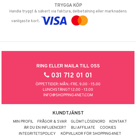
TRYGGA KÖP
Handla tryggt & säkert via faktura, delbetalning eller marknadens
vanligaste kort.
RING ELLER MAILA TILL OSS
031 712 01 01
ÖPPETTIDER: MÅN.-FRE. 9.00 - 15.00
LUNCHSTÄNGT 12.00 - 13.00
INFO@SHOPPING4NET.COM
KUNDTJÄNST
MIN PROFIL
FRÅGOR & SVAR
GLÖMT LÖSENORD
KONTAKT
ÄR DU EN INFLUENCER?
BLI AFFILIATE
COOKIES
INTEGRITETSPOLICY
KÖPVILLKOR FÖR SHOPPING4NET