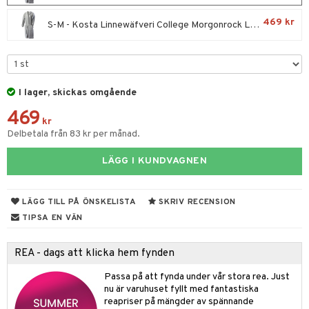
fe, Te & Espresso
dskuddar
k
ps- & Avecglas
469 kr
er & Elvispar
dknivar
rvaring
textilier
rdsredskap
S-M - Kosta Linnewäfveri College Morgonrock Ljusgrå
glas
iga maskiner
vset
ddset
dskap
sbelysning
skey- & Cognacglas
tenkokare
vslipar och Brynen
dar & Täcken
til
e
I lager, skickas omgående
vtillbehör
an & Örngott
 & Muggar
469
kknivar
Kryddkvarnar
kr
Delbetala från 83 kr per månad.
l- & Grönsaksknivar
ngstillbehör
LÄGG I KUNDVAGNEN
rbrädor
nnor
cialknivar
way / Outdoor
LÄGG TILL PÅ ÖNSKELISTA
SKRIV RECENSION
skor
ar
TIPSA EN VÄN
lådor
ietter
& Bakformar
REA - dags att klicka hem fynden
moskannor
pa tallrikar
gningsfat & Skålar
Passa på att fynda under vår stora rea. Just
rmosmuggar
tallrikar
nu är varuhuset fyllt med fantastiska
Bartillbehör
reapriser på mängder av spännande