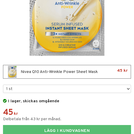
ktriska stylingverktyg
slig hy
iktsvatten
n utan sol
t Set
mal hy
n makeup remover
tset
avfall
r hy
göring
borttagning
färg
sker
kur
essärer
ackning
oncremer
ve-in balsam
ling
45 kr
Nivea Q10 Anti-Wrinkle Power Sheet Mask
hampo
rum
ling
produkter
ns & Antifrizz
rschampo
cialprodukter
I lager, skickas omgående
45
spray
tika
kr
Delbetala från 43 kr per månad.
kar
t Set
vård
rmeskydd
LÄGG I KUNDVAGNEN
d
produkter
m