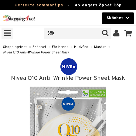
Perfekta sommartips
-
45 dagars öppet köp
Skönhet
RKEN
Skönhet
M BRANDS
T
Kontaktlinser
Shopping4net
»
Skönhet
»
För henne
»
Hudvård
»
Masker
»
Nivea Q10 Anti-Wrinkle Power Sheet Mask
JER
Hälsokost
ODUKTER
Apotek
TKORT
Nivea Q10 Anti-Wrinkle Power Sheet Mask
Fitness
e
Hem & Inredning
Leksaker, Barn & Baby
essoarer
rd
Varumärken
lsam
iktscremer
Kampanjer
star / Kammar
 hy
iktsvård