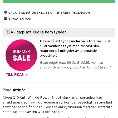
 & Gelé
nzer & Highlighter
ppar
ylotion
y spray
en
LÄGG TILL PÅ ÖNSKELISTA
SKRIV RECENSION
ymprodukter
cealer
lm
glar
n utan sol
tljus & Rumsdoft
mband
om
TIPSA EN VÄN
gad Dagcreme
ppenna
naglar
on
odorant
 de cologne
sband
REA - dags att klicka hem fynden
ndation
pglans
ellack
liner / Kajal
lbehör
chgelé & tvål
 de parfum
hängen
lsam
apotek
rd
dukter
Passa på att fynda under vår stora rea. Just
mer
pstift
elvård
nsar
e-up
vård
 de toilette
gar
ktriska trimmers
iktscremer
gon
vård
ärer
nu är varuhuset fyllt med fantastiska
reapriser på mängder av spännande
er
mover
ögonfransar
iga
t Set
tset
avfall
n utan sol
ylotion
e
m
produkter!
uge
lbehör
cara
cetter
ndvård
färg
tset
n utan sol
er shave balm
Rean pågår fram till 31/8-2026, men var
pa
snabb - dina favoritprodukter kan fort ta slut!
onbryn
borttagning
hampo
sk
odorant
er shave lotion
inser
TILL REAN »
onskugga
ppsolja
ling produkter
essärer
chgelé & tvål
 de cologne
UE
mma & Baby
lbehör
oncremer
ndvård
 de toilette
Produktinfo
nique
änst
ling
Nivea Q10 Anti-Wrinkle Power Sheet Mask är en serumberikad
ling
borttagning
tset
p 10
ansiktsmask som synligt reducerar rynkor, ger påtagligt fastare hud
 & svar
produkter
produkter
samt ger näring åt huden. Bevisad antirynkverkan med den kraftfulla
produkter
g 1: Rengöring
rd
kombinationen av ren Q10 och Kreatin.
produkt
cialprodukter
göring
cialprodukter