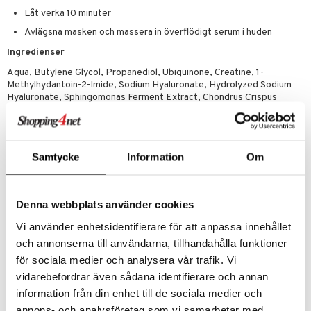
Låt verka 10 minuter
Avlägsna masken och massera in överflödigt serum i huden
Ingredienser
Aqua, Butylene Glycol, Propanediol, Ubiquinone, Creatine, 1-
Methylhydantoin-2-Imide, Sodium Hyaluronate, Hydrolyzed Sodium
Hyaluronate, Sphingomonas Ferment Extract, Chondrus Crispus
Extract, Lithothamnion Calcareum Extract, Allantoin, Betaine,
Caprylic/Capric Triglyceride, Polyglyceryl-10 Laurate,
Xylitylglucoside, Anhydroxylitol, Hydroxyethylcellulose, Arginine,
Saccharide Isomerate, Phytic Acid, Xylitol, Sodium Polyglutamate,
Samtycke
Information
Om
Citric Acid, Sodium Citrate, 1,2-Hexanediol, Hydroxyacetophenone,
Phenoxyethanol, Parfum
Denna webbplats använder cookies
Vi använder enhetsidentifierare för att anpassa innehållet
Artikelnr
och annonserna till användarna, tillhandahålla funktioner
CNV52-NL-1-XX-XX
för sociala medier och analysera vår trafik. Vi
vidarebefordrar även sådana identifierare och annan
Lägsta pris senaste 30 dagarna: 45 kr
information från din enhet till de sociala medier och
annons- och analysföretag som vi samarbetar med.