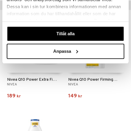
Tips till dig
Dessa kan i sin tur kombinera informationen med annan
information som du har tillhandahållit eller som de har
samlat in när du har använt deras tjänster. Du godkänner
våra cookies vid fortsatt användande av vår webbplats.
Tillåt alla
Anpassa
Nivea Q10 Power Extra Firming Day Cream SPF30
Nivea Q10 Power Firming Eye Cream
NIVEA
NIVEA
189
149
kr
kr