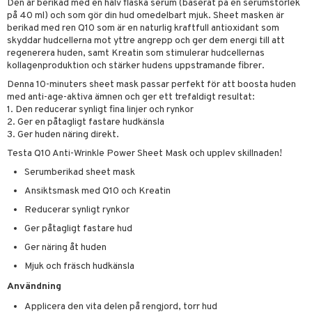
g 2: Exfoliering
oliering och masker
p
Den är berikad med en halv flaska serum (baserat på en serumstorlek
elningen
på 40 ml) och som gör din hud omedelbart mjuk. Sheet masken är
rum
g 3: Fukt
tvård
sh
berikad med ren Q10 som är en naturlig kraftfull antioxidant som
tik
skyddar hudcellerna mot yttre angrepp och ger dem energi till att
gg & Mustasch
d- och kroppsvård
n
matics Elixir
dd
regenerera huden, samt Kreatin som stimulerar hudcellernas
kollagenproduktion och stärker hudens uppstramande fibrer.
produkter
n- och läppvård
cealer
yx
skydd
n
Denna 10-minuters sheet mask passar perfekt för att boosta huden
cialprodukter
göring
liner
nique Happy
med anti-age-aktiva ämnen och ger ett trefaldigt resultat:
teg till män
1. Den reducerar synligt fina linjer och rynkor
rum
ndation
nique Happy For Men
oliering
2. Ger en påtagligt fastare hudkänsla
3. Ger huden näring direkt.
pstift
t och skydd
Testa Q10 Anti-Wrinkle Power Sheet Mask och upplev skillnaden!
gloss
dvård
Serumberikad sheet mask
Ansiktsmask med Q10 och Kreatin
liner
ning och rengöring
Reducerar synligt rynkor
e-up penslar
Ger påtagligt fastare hud
cara
Ger näring åt huden
onskugga
Mjuk och fräsch hudkänsla
Användning
mer
Applicera den vita delen på rengjord, torr hud
er