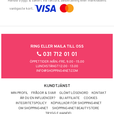
Handla tryggt & säkert via faktura, delbetalning eller marknadens
vanligaste kort.
RING ELLER MAILA TILL OSS
031 712 01 01
ÖPPETTIDER: MÅN.-FRE. 9.00 - 15.00
LUNCHSTÄNGT 12.00 - 13.00
INFO@SHOPPING4NET.COM
KUNDTJÄNST
MIN PROFIL
FRÅGOR & SVAR
GLÖMT LÖSENORD
KONTAKT
ÄR DU EN INFLUENCER?
BLI AFFILIATE
COOKIES
INTEGRITETSPOLICY
KÖPVILLKOR FÖR SHOPPING4NET
OM SHOPPING4NET
SHOPPING4NET BEAUTYSTORE
TRYGG E-HANDEL