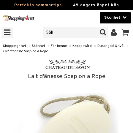
Perfekta sommartips
-
45 dagars öppet köp
Skönhet
RKEN
Skönhet
M BRANDS
T
Kontaktlinser
Shopping4net
»
Skönhet
»
För henne
»
Kroppsvård
»
Duschgelé & tvål
»
Lait d’ânesse Soap on a Rope
JER
Hälsokost
ODUKTER
Apotek
TKORT
Lait d’ânesse Soap on a Rope
Fitness
e
Hem & Inredning
Leksaker, Barn & Baby
essoarer
rd
Varumärken
lsam
iktscremer
tika
Kampanjer
star / Kammar
 hy
iktsvård
t Set
vård