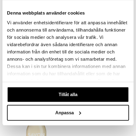
mer
Denna webbplats använder cookies
er
Vi använder enhetsidentifierare för att anpassa innehållet
och annonserna till användarna, tillhandahålla funktioner
för sociala medier och analysera vår trafik. Vi
vidarebefordrar även sådana identifierare och annan
information från din enhet till de sociala medier och
annons- och analysföretag som vi samarbetar med.
Fleur de Coton Soap on a Rope
Lait Savon de Marseille
Dessa kan i sin tur kombinera informationen med annan
CHATEAU DU SAVON
CHATEAU DU SAVON
information som du har tillhandahållit eller som de har
samlat in när du har använt deras tjänster. Du godkänner
109
39
kr
kr
våra cookies vid fortsatt användande av vår webbplats.
Tillåt alla
Anpassa