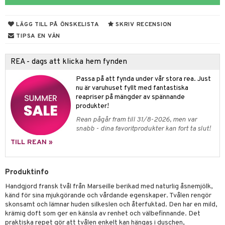
 & Gelé
cialprodukter
LÄGG TILL PÅ ÖNSKELISTA
SKRIV RECENSION
ymprodukter
m
TIPSA EN VÄN
y spray
en
REA - dags att klicka hem fynden
tljus & Rumsdoft
mband
om
Passa på att fynda under vår stora rea. Just
 de cologne
sband
nu är varuhuset fyllt med fantastiska
reapriser på mängder av spännande
 de parfum
hängen
lsam
apotek
rd
dukter
produkter!
 de toilette
gar
ktriska trimmers
iktscremer
gon
vård
ärer
Rean pågår fram till 31/8-2026, men var
snabb - dina favoritprodukter kan fort ta slut!
tset
avfall
n utan sol
ylotion
e
m
TILL REAN »
färg
tset
n utan sol
er shave balm
pa
hampo
sk
odorant
er shave lotion
Produktinfo
inser
Handgjord fransk tvål från Marseille berikad med naturlig åsnemjölk,
ling produkter
essärer
chgelé & tvål
 de cologne
UE
känd för sina mjukgörande och vårdande egenskaper. Tvålen rengör
lbehör
oncremer
skonsamt och lämnar huden silkeslen och återfuktad. Den har en mild,
ndvård
 de toilette
nique
krämig doft som ger en känsla av renhet och välbefinnande. Det
änst
ling
borttagning
tset
praktiska repet gör att tvålen enkelt kan hängas i duschen,