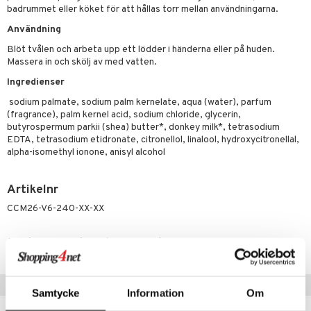
p 10
badrummet eller köket för att hållas torr mellan användningarna.
 & svar
produkter
produkter
g 1: Rengöring
rd
Användning
produkt
göring
cialprodukter
g 2: Exfoliering
oliering och masker
p
Blöt tvålen och arbeta upp ett lödder i händerna eller på huden.
elningen
Massera in och skölj av med vatten.
rum
g 3: Fukt
tvård
sh
Ingredienser
tik
gg & Mustasch
d- och kroppsvård
n
matics Elixir
dd
sodium palmate, sodium palm kernelate, aqua (water), parfum
produkter
(fragrance), palm kernel acid, sodium chloride, glycerin,
n- och läppvård
cealer
yx
skydd
n
butyrospermum parkii (shea) butter*, donkey milk*, tetrasodium
cialprodukter
EDTA, tetrasodium etidronate, citronellol, linalool, hydroxycitronellal,
göring
liner
nique Happy
teg till män
alpha-isomethyl ionone, anisyl alcohol
rum
ndation
nique Happy For Men
oliering
Artikelnr
pstift
t och skydd
CCM26-V6-240-XX-XX
gloss
dvård
liner
ning och rengöring
Lägsta pris senaste 30 dagarna: 109 kr
e-up penslar
Tips till dig
cara
Samtycke
Information
Om
onskugga