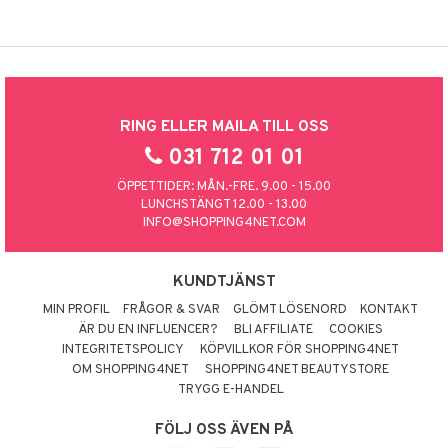
RING ELLER MAILA TILL OSS
031 712 01 01
ÖPPETTIDER: MÅN.-FRE. 9.00 - 15.00
LUNCHSTÄNGT 12.00 - 13.00
INFO@SHOPPING4NET.COM
KUNDTJÄNST
MIN PROFIL
FRÅGOR & SVAR
GLÖMT LÖSENORD
KONTAKT
ÄR DU EN INFLUENCER?
BLI AFFILIATE
COOKIES
INTEGRITETSPOLICY
KÖPVILLKOR FÖR SHOPPING4NET
OM SHOPPING4NET
SHOPPING4NET BEAUTYSTORE
TRYGG E-HANDEL
FÖLJ OSS ÄVEN PÅ