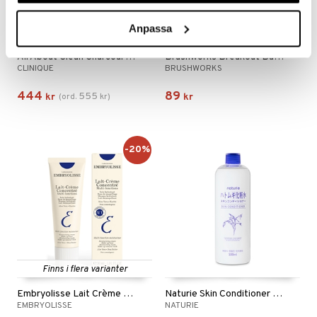
Anpassa
All About Clean Charcoal Mask + Scrub
Brushworks Breakout Barrier Spot Patches
CLINIQUE
BRUSHWORKS
444
89
555
kr
(
ord.
kr
)
kr
-20%
Finns i flera varianter
Embryolisse Lait Crème Concentré
Naturie Skin Conditioner Hatomugi Essence
EMBRYOLISSE
NATURIE