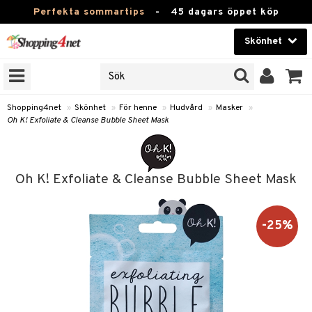
Perfekta sommartips
-
45 dagars öppet köp
Skönhet
RKEN
Skönhet
M BRANDS
T
Kontaktlinser
Shopping4net
»
Skönhet
»
För henne
»
Hudvård
»
Masker
»
Oh K! Exfoliate & Cleanse Bubble Sheet Mask
JER
Hälsokost
ODUKTER
Apotek
TKORT
Oh K! Exfoliate & Cleanse Bubble Sheet Mask
Fitness
e
Hem & Inredning
-25%
Leksaker, Barn & Baby
essoarer
rd
Varumärken
lsam
iktscremer
Kampanjer
star / Kammar
 hy
iktsvård