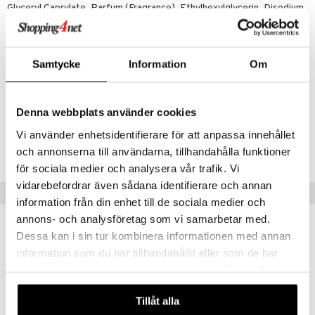
Glyceryl Caprylate, Parfum (Fragrance), Ethylhexylglycerin, Disodium
EDTA, Origanum Vulgare Leaf Extract, Chamaecyparis Obtusa Leaf
Extract, Salix Alba (Willow) Bark Extract, Lactobacillus/Soybean
Ferment Extract, Portulaca Oleracea Extract, Scutellaria Baicalensis
Root Extract, Cinnamomum Cassia Bark Extract, Limonene.
Samtycke
Information
Om
Artikelnr
Denna webbplats använder cookies
COK02-OS-23-XX-XX
Vi använder enhetsidentifierare för att anpassa innehållet
Lägsta pris senaste 30 dagarna: 45 kr
och annonserna till användarna, tillhandahålla funktioner
för sociala medier och analysera vår trafik. Vi
vidarebefordrar även sådana identifierare och annan
Populära produkter
information från din enhet till de sociala medier och
annons- och analysföretag som vi samarbetar med.
kampanj
-20%
Dessa kan i sin tur kombinera informationen med annan
information som du har tillhandahållit eller som de har
samlat in när du har använt deras tjänster. Du godkänner
våra cookies vid fortsatt användande av vår webbplats.
Tillåt alla