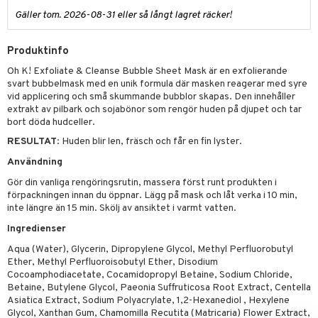
g 2: Exfoliering
oliering och masker
p
elningen
Gäller tom. 2026-08-31 eller så långt lagret räcker!
rum
g 3: Fukt
tvård
sh
tik
gg & Mustasch
d- och kroppsvård
n
Produktinfo
matics Elixir
dd
produkter
Oh K! Exfoliate & Cleanse Bubble Sheet Mask är en exfolierande
n- och läppvård
cealer
yx
skydd
n
svart bubbelmask med en unik formula där masken reagerar med syre
cialprodukter
vid applicering och små skummande bubblor skapas. Den innehåller
göring
liner
nique Happy
teg till män
extrakt av pilbark och sojabönor som rengör huden på djupet och tar
rum
ndation
bort döda hudceller.
nique Happy For Men
oliering
RESULTAT
: Huden blir len, fräsch och får en fin lyster.
pstift
t och skydd
Användning
gloss
dvård
Gör din vanliga rengöringsrutin, massera först runt produkten i
liner
förpackningen innan du öppnar. Lägg på mask och låt verka i 10 min,
ning och rengöring
inte längre än 15 min. Skölj av ansiktet i varmt vatten.
e-up penslar
Ingredienser
cara
Aqua (Water), Glycerin, Dipropylene Glycol, Methyl Perfluorobutyl
Ether, Methyl Perfluoroisobutyl Ether, Disodium
onskugga
Cocoamphodiacetate, Cocamidopropyl Betaine, Sodium Chloride,
Betaine, Butylene Glycol, Paeonia Suffruticosa Root Extract, Centella
mer
Asiatica Extract, Sodium Polyacrylate, 1,2-Hexanediol , Hexylene
Glycol, Xanthan Gum, Chamomilla Recutita (Matricaria) Flower Extract,
er