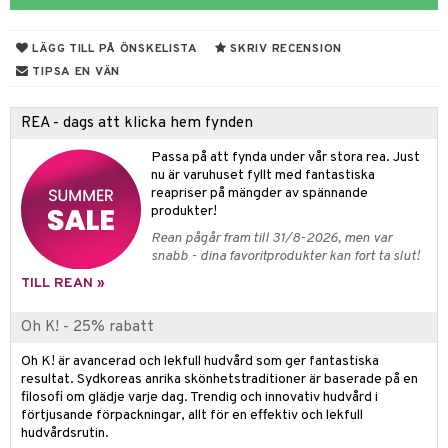
 & Gelé
nzer & Highlighter
ppar
ylotion
y spray
en
LÄGG TILL PÅ ÖNSKELISTA
SKRIV RECENSION
ymprodukter
cealer
lm
glar
n utan sol
tljus & Rumsdoft
mband
om
TIPSA EN VÄN
gad Dagcreme
ppenna
naglar
on
odorant
 de cologne
sband
REA - dags att klicka hem fynden
ndation
pglans
ellack
liner / Kajal
lbehör
chgelé & tvål
 de parfum
hängen
lsam
apotek
rd
dukter
Passa på att fynda under vår stora rea. Just
mer
pstift
elvård
nsar
e-up
vård
 de toilette
gar
ktriska trimmers
iktscremer
gon
vård
ärer
nu är varuhuset fyllt med fantastiska
reapriser på mängder av spännande
er
mover
ögonfransar
iga
t Set
tset
avfall
n utan sol
ylotion
e
m
produkter!
uge
lbehör
cara
cetter
ndvård
färg
tset
n utan sol
er shave balm
Rean pågår fram till 31/8-2026, men var
pa
snabb - dina favoritprodukter kan fort ta slut!
onbryn
borttagning
hampo
sk
odorant
er shave lotion
inser
TILL REAN »
onskugga
ppsolja
ling produkter
essärer
chgelé & tvål
 de cologne
UE
Oh K! - 25% rabatt
mma & Baby
lbehör
oncremer
ndvård
 de toilette
nique
änst
Oh K! är avancerad och lekfull hudvård som ger fantastiska
ling
ling
borttagning
tset
p 10
resultat. Sydkoreas anrika skönhetstraditioner är baserade på en
 & svar
filosofi om glädje varje dag. Trendig och innovativ hudvård i
produkter
produkter
produkter
g 1: Rengöring
rd
förtjusande förpackningar, allt för en effektiv och lekfull
produkt
hudvårdsrutin.
cialprodukter
göring
cialprodukter