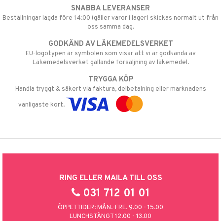
SNABBA LEVERANSER
Beställningar lagda före 14:00 (gäller varor i lager) skickas normalt ut från
oss samma dag.
GODKÄND AV LÄKEMEDELSVERKET
EU-logotypen är symbolen som visar att vi är godkända av
Läkemedelsverket gällande försäljning av läkemedel.
TRYGGA KÖP
Handla tryggt & säkert via faktura, delbetalning eller marknadens
vanligaste kort.
RING ELLER MAILA TILL OSS
031 712 01 01
ÖPPETTIDER: MÅN.-FRE. 9.00 - 15.00
LUNCHSTÄNGT 12.00 - 13.00