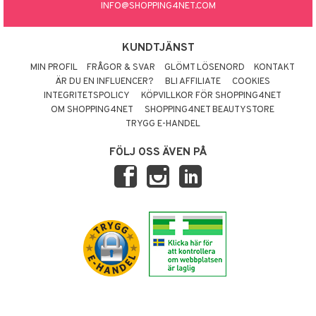
INFO@SHOPPING4NET.COM
KUNDTJÄNST
MIN PROFIL
FRÅGOR & SVAR
GLÖMT LÖSENORD
KONTAKT
ÄR DU EN INFLUENCER?
BLI AFFILIATE
COOKIES
INTEGRITETSPOLICY
KÖPVILLKOR FÖR SHOPPING4NET
OM SHOPPING4NET
SHOPPING4NET BEAUTYSTORE
TRYGG E-HANDEL
FÖLJ OSS ÄVEN PÅ