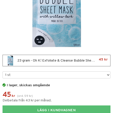
ktriska stylingverktyg
slig hy
iktsvatten
n utan sol
t Set
mal hy
n makeup remover
tset
avfall
r hy
göring
borttagning
färg
sker
kur
essärer
ackning
oncremer
ve-in balsam
ling
45 kr
23 gram - Oh K! Exfoliate & Cleanse Bubble Sheet Mask
hampo
rum
ling
produkter
ns & Antifrizz
rschampo
cialprodukter
I lager, skickas omgående
45
spray
tika
kr
(
ord.
59
kr
)
Delbetala från 43 kr per månad.
kar
t Set
vård
rmeskydd
LÄGG I KUNDVAGNEN
d
produkter
m