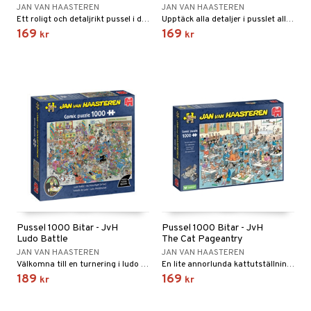
JAN VAN HAASTEREN
JAN VAN HAASTEREN
 Patrol
Ett roligt och detaljrikt pussel i djungelmiljö.
Upptäck alla detaljer i pusslet allteftersom det växer fram!
169
169
kr
kr
tson & Findus
pi Långstrump
kemon
amashjältarna
ållan
derman
er Mario
Pussel 1000 Bitar - JvH
Pussel 1000 Bitar - JvH
Ludo Battle
The Cat Pageantry
JAN VAN HAASTEREN
JAN VAN HAASTEREN
Välkomna till en turnering i ludo med massor av detaljer!
En lite annorlunda kattutställning med speciella katter.
189
169
kr
kr