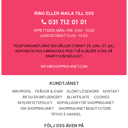
RING ELLER MAILA TILL OSS
031 712 01 01
ÖPPETTIDER: MÅN.-FRE. 9.00 - 15.00
LUNCHSTÄNGT 12.00 - 13.00
TELEFONKUNDTJÄNSTEN HÅLLER STÄNGT 29 JUNI–27 JULI.
KONTAKTA OSS GÄRNA VIA E-POST SÅ HJÄLPER VI DIG SÅ
SNART SOM MÖJLIGT.
INFO@SHOPPING4NET.COM
KUNDTJÄNST
MIN PROFIL
FRÅGOR & SVAR
GLÖMT LÖSENORD
KONTAKT
ÄR DU EN INFLUENCER?
BLI AFFILIATE
COOKIES
INTEGRITETSPOLICY
KÖPVILLKOR FÖR SHOPPING4NET
OM SHOPPING4NET
SHOPPING4NET BEAUTYSTORE
TRYGG E-HANDEL
FÖLJ OSS ÄVEN PÅ