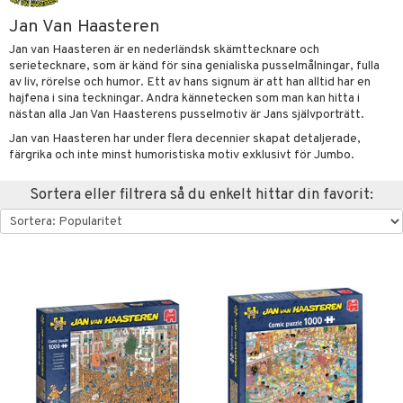
glasögon
ttefiltar
pflaskor & Tillbehör
viditet & amning
atshirts
ivitetsleksaker
ing
böcker
giska leksaker
saker
tar
Jan Van Haasteren
Jan van Haasteren är en nederländsk skämttecknare och
tenflaskor & Tillbehör
hirts
gleksaker
nmöbler
der
 Klossar
0 bitar
el
serietecknare, som är känd för sina genialiska pusselmålningar, fulla
änst
av liv, rörelse och humor. Ett av hans signum är att han alltid har en
don
oration
kerad
O Builder
läder & Strumpor
sel
aterial
spel
hajfena i sina teckningar. Andra kännetecken som man kan hitta i
 & svar
nästan alla Jan Van Haasterens pusselmotiv är Jans självporträtt.
a gå vagnar
varing
lbehör
omag
ilen
ndgård
et
r
ssel
set
psspel
produkt
Jan van Haasteren har under flera decennier skapat detaljerade,
mpor
ssar
aply
urer
ionfigurer
kåp
illbehör
Måla
färgrika och inte minst humoristiska motiv exklusivt för Jumbo.
elningen
tor
gformers
kor
 Real
y Born
drummet
ndby
skor
n
erial
Sortera eller filtrera så du enkelt hittar din favorit:
tik
gkläder
ktyg
tlest Pet Shop
bie
nddukar
dby Stockholm
etsfordon
star & Gungdjur
s
leich - Forntidsdjur
comelon
dvård
min
ar
figurer
leich - Hästar
ney Prinsessor
par & Tillbehör
pi Hoppetossa
banor
ons Åberg
leich-Wild Life
ktillbehör
i Villa Villerkulla
ndkår
blarna
anicals
us
 Zhu Pets
by's Dollhouse
is
mse
tnite
 & Köksredskap
r
py Friends
g
tman
GO Bluey
dning
bil
.L.
libompa
O City