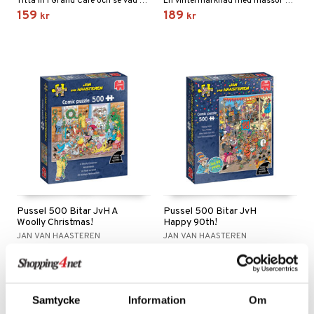
Titta in i Grand Café och se vad som händer!
En vintermarknad med massor att köpa!
159
189
kr
kr
Pussel 500 Bitar JvH A
Pussel 500 Bitar JvH
Woolly Christmas!
Happy 90th!
JAN VAN HAASTEREN
JAN VAN HAASTEREN
Ett julmotiv i riktig van Haasteren-anda!
Ett roligt pussel med många detaljer.
145
159
kr
kr
Samtycke
Information
Om