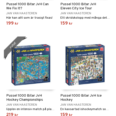
Pussel 1000 Bitar JvH Can
Pussel 1000 Bitar JvH
We Fix It?
Eleven City Ice Tour
JAN VAN HAASTEREN
JAN VAN HAASTEREN
Här kan allt som är trasigt fixas!
Ett skridskolopp med många detaljer!
199
159
kr
kr
nyhet
Pussel 1000 Bitar JvH
Pussel 1000 Bitar JvH Ice
Hockey Championships
Hockey
JAN VAN HAASTEREN
JAN VAN HAASTEREN
Upplev en intensiv match på planen!
En kaosartad ishockeymatch som kan sluta hursomhelst!
219
159
kr
kr