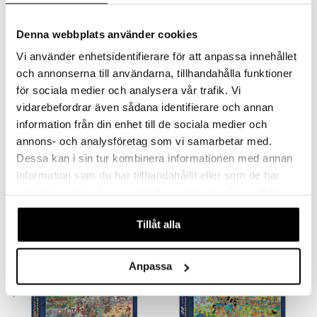
nyhet
Denna webbplats använder cookies
Vi använder enhetsidentifierare för att anpassa innehållet
och annonserna till användarna, tillhandahålla funktioner
för sociala medier och analysera vår trafik. Vi
vidarebefordrar även sådana identifierare och annan
information från din enhet till de sociala medier och
annons- och analysföretag som vi samarbetar med.
Pussel 500 Bitar JvH New
Pussel 500 Bitar XL The
Year Party
Library
Dessa kan i sin tur kombinera informationen med annan
JAN VAN HAASTEREN
JAN VAN HAASTEREN
information som du har tillhandahållit eller som de har
Ett nyårsfirande med familjen van Haasteren.
Ett roligt pussel med större bitar.
samlat in när du har använt deras tjänster. Du godkänner
149
219
kr
kr
våra cookies vid fortsatt användande av vår webbplats.
Tillåt alla
nyhet
Anpassa