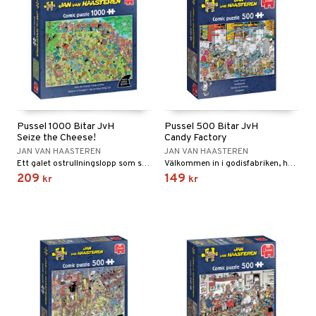
Pussel 1000 Bitar JvH
Pussel 500 Bitar JvH
Seize the Cheese!
Candy Factory
JAN VAN HAASTEREN
JAN VAN HAASTEREN
Ett galet ostrullningslopp som ser kaosartat ut!
Välkommen in i godisfabriken, hur kommer detta sluta?
209
149
kr
kr