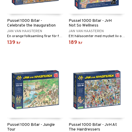
tyrt
gtoys
s
O Classic
saker
ens Barn
ney
O Creator
o
uslek
Pussel 1000 Bitar -
Pussel 1000 Bitar - JvH
Celebrate the Inauguration
Not So Wellness
ållan
ney Prinsessor
GO Disney
badabado
andlek
JAN VAN HAASTEREN
JAN VAN HAASTEREN
En orange folksamling firar för fullt.
Ett hälsocenter med mycket liv och rörelse!
ffi Love
l
O Disney Princess
ki
mhus-leksaker
139
189
kr
kr
zen
GO DUPLO
mhus-spel
ta Gris
O Friends
ry Potter
O Minecraft
lo Kitty
GO Ninjago
.L.
GO Speed Champions
mma Mu
GO Spidey
le
O Super Heroes
min
ic
Pussel 1000 Bitar - Jungle
Pussel 1000 Bitar - JvH At
Little Pony
Tour
The Hairdressers