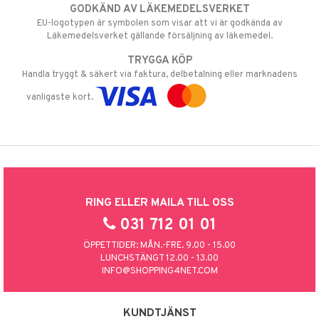
GODKÄND AV LÄKEMEDELSVERKET
EU-logotypen är symbolen som visar att vi är godkända av
Läkemedelsverket gällande försäljning av läkemedel.
TRYGGA KÖP
Handla tryggt & säkert via faktura, delbetalning eller marknadens
vanligaste kort.
RING ELLER MAILA TILL OSS
031 712 01 01
ÖPPETTIDER: MÅN.-FRE. 9.00 - 15.00
LUNCHSTÄNGT 12.00 - 13.00
INFO@SHOPPING4NET.COM
KUNDTJÄNST