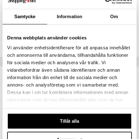
Samtycke
Information
Om
Artikelnr
TJH56-1-XX
Denna webbplats använder cookies
Lägsta pris senaste 30 dagarna: 159 kr
Vi använder enhetsidentifierare för att anpassa innehållet
och annonserna till användarna, tillhandahålla funktioner
Tips till dig
för sociala medier och analysera vår trafik. Vi
vidarebefordrar även sådana identifierare och annan
information från din enhet till de sociala medier och
annons- och analysföretag som vi samarbetar med.
Dessa kan i sin tur kombinera informationen med annan
information som du har tillhandahållit eller som de har
samlat in när du har använt deras tjänster. Du godkänner
våra cookies vid fortsatt användande av vår webbplats.
Tillåt alla