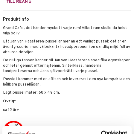
TILL REAN »
 Patrol
tson & Findus
Produktinfo
Grand Cafe, det händer mycket i varje rum! Vilket rum skulle du helst
pi Långstrump
vilja bo i?
kemon
Ett Jan van Haasteren-pussel är mer än ett vanligt pussel: det är en
äventyrsserie, med välbekanta huvudpersoner i en oändlig miljö full av
amashjältarna
absurda detaljer.
ållan
De riktiga fansen känner till Jan van Haasterens specifika egenskaper
och letar genast efter hajfenan, Sinterklaas, händerna,
derman
tandproteserna och Jans självporträtt i varje pussel.
Pusslet kommer med en affisch och levereras i den nya kompakta och
er Mario
hållbara pussellådan.
Lagt pussel mäter: 68 x 49 cm.
Övrigt
ca 12 år+