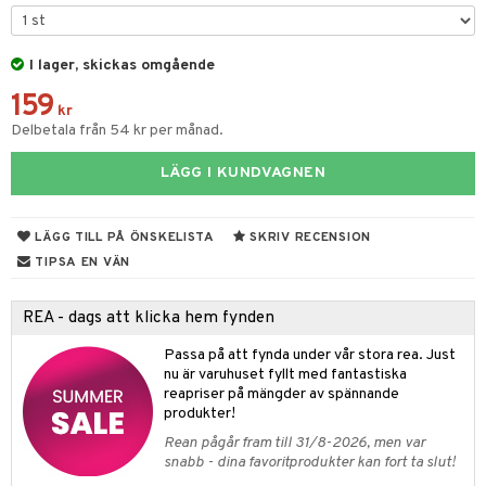
tyrt
s
gtoys
s
O Classic
saker
ens Barn
I lager, skickas omgående
ney
O Creator
o
uslek
159
ållan
ney Prinsessor
GO Disney
kr
badabado
andlek
Delbetala från 54 kr per månad.
ffi Love
l
O Disney Princess
ki
mhus-leksaker
LÄGG I KUNDVAGNEN
zen
GO DUPLO
mhus-spel
ta Gris
O Friends
LÄGG TILL PÅ ÖNSKELISTA
SKRIV RECENSION
ry Potter
O Minecraft
TIPSA EN VÄN
lo Kitty
GO Ninjago
REA - dags att klicka hem fynden
.L.
GO Speed Champions
Passa på att fynda under vår stora rea. Just
mma Mu
GO Spidey
nu är varuhuset fyllt med fantastiska
reapriser på mängder av spännande
le
O Super Heroes
produkter!
min
ic
Rean pågår fram till 31/8-2026, men var
snabb - dina favoritprodukter kan fort ta slut!
Little Pony