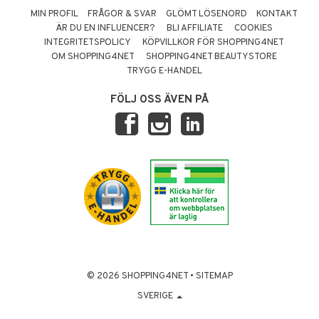
MIN PROFIL
FRÅGOR & SVAR
GLÖMT LÖSENORD
KONTAKT
ÄR DU EN INFLUENCER?
BLI AFFILIATE
COOKIES
INTEGRITETSPOLICY
KÖPVILLKOR FÖR SHOPPING4NET
OM SHOPPING4NET
SHOPPING4NET BEAUTYSTORE
TRYGG E-HANDEL
FÖLJ OSS ÄVEN PÅ
© 2026 SHOPPING4NET
•
SITEMAP
SVERIGE