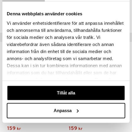
TJH61-1-XX
Denna webbplats använder cookies
Lägsta pris senaste 30 dagarna: 159 kr
Vi använder enhetsidentifierare för att anpassa innehållet
och annonserna till användarna, tillhandahålla funktioner
Tips till dig
för sociala medier och analysera vår trafik. Vi
vidarebefordrar även sådana identifierare och annan
information från din enhet till de sociala medier och
annons- och analysföretag som vi samarbetar med.
Dessa kan i sin tur kombinera informationen med annan
information som du har tillhandahållit eller som de har
samlat in när du har använt deras tjänster. Du godkänner
våra cookies vid fortsatt användande av vår webbplats.
Tillåt alla
Anpassa
Pussel 1000 Bitar JvH Ice Hockey
Pussel 1000 Bitar JvH Shop Till You Drop
JAN VAN HAASTEREN
JAN VAN HAASTEREN
159
159
kr
kr