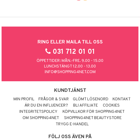
RING ELLER MAILA TILL OSS
031 712 01 01
ÖPPETTIDER: MÅN.-FRE. 9.00 - 15.00
LUNCHSTÄNGT 12.00 - 13.00
INFO@SHOPPING4NET.COM
KUNDTJÄNST
MIN PROFIL
FRÅGOR & SVAR
GLÖMT LÖSENORD
KONTAKT
ÄR DU EN INFLUENCER?
BLI AFFILIATE
COOKIES
INTEGRITETSPOLICY
KÖPVILLKOR FÖR SHOPPING4NET
OM SHOPPING4NET
SHOPPING4NET BEAUTYSTORE
TRYGG E-HANDEL
FÖLJ OSS ÄVEN PÅ