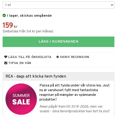
tyrt
s
gtoys
s
O Classic
saker
ens Barn
I lager, skickas omgående
ney
O Creator
o
uslek
159
ållan
ney Prinsessor
GO Disney
kr
badabado
andlek
Delbetala från 54 kr per månad.
ffi Love
l
O Disney Princess
ki
mhus-leksaker
LÄGG I KUNDVAGNEN
zen
GO DUPLO
mhus-spel
ta Gris
O Friends
LÄGG TILL PÅ ÖNSKELISTA
SKRIV RECENSION
ry Potter
O Minecraft
TIPSA EN VÄN
lo Kitty
GO Ninjago
REA - dags att klicka hem fynden
.L.
GO Speed Champions
Passa på att fynda under vår stora rea. Just
mma Mu
GO Spidey
nu är varuhuset fyllt med fantastiska
reapriser på mängder av spännande
le
O Super Heroes
produkter!
min
ic
Rean pågår fram till 31/8-2026, men var
snabb - dina favoritprodukter kan fort ta slut!
Little Pony