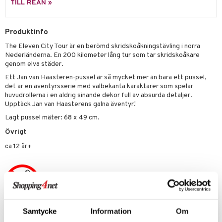
TILL REAN »
 Patrol
tson & Findus
Produktinfo
The Eleven City Tour är en berömd skridskoåkningstävling i norra
pi Långstrump
Nederländerna. En 200 kilometer lång tur som tar skridskoåkare
kemon
genom elva städer.
Ett Jan van Haasteren-pussel är så mycket mer än bara ett pussel,
amashjältarna
det är en äventyrsserie med välbekanta karaktärer som spelar
huvudrollerna i en aldrig sinande dekor full av absurda detaljer.
ållan
Upptäck Jan van Haasterens galna äventyr!
derman
Lagt pussel mäter: 68 x 49 cm.
er Mario
Övrigt
ca 12 år+
Samtycke
Information
Om
Artikelnr