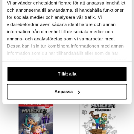
Vi använder enhetsidentifierare för att anpassa innehållet
och annonserna till användarna, tillhandahålla funktioner
för sociala medier och analysera vår trafik. Vi
vidarebefordrar även sådana identifierare och annan
information från din enhet till de sociala medier och
annons- och analysföretag som vi samarbetar med.
Dessa kan i sin tur kombinera informationen med annan
information som du har tillhandahållit eller som de har
Hörlurar Minecraft Trådlös
Lätt Att Läsa Minecraft
Herrgårdens Varelser
samlat in när du har använt deras tjänster. Du godkänner
MINECRAFT
EGMONT KÄRNAN
våra cookies vid fortsatt användande av vår webbplats.
Trådlösa hörlurar med mångsidig anslutning och lång batteritid.
Följ med Emmy och Birk på upptäcksfärd!
Tillåt alla
399
69
kr
kr
Anpassa