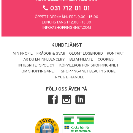
031 712 01 01
ÖPPETTIDER: MÅN.-FRE. 9.00 - 15.00
LUNCHSTÄNGT 12.00 - 13.00
INFO@SHOPPING4NET.COM
KUNDTJÄNST
MIN PROFIL
FRÅGOR & SVAR
GLÖMT LÖSENORD
KONTAKT
ÄR DU EN INFLUENCER?
BLI AFFILIATE
COOKIES
INTEGRITETSPOLICY
KÖPVILLKOR FÖR SHOPPING4NET
OM SHOPPING4NET
SHOPPING4NET BEAUTYSTORE
TRYGG E-HANDEL
FÖLJ OSS ÄVEN PÅ