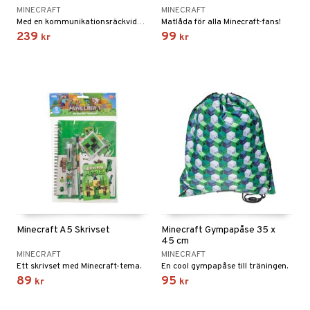
MINECRAFT
MINECRAFT
 Patrol
Med en kommunikationsräckvidd på upp till 150 meter!
Matlåda för alla Minecraft-fans!
239
99
kr
kr
tson & Findus
pi Långstrump
kemon
amashjältarna
ållan
derman
er Mario
Minecraft A5 Skrivset
Minecraft Gympapåse 35 x
45 cm
MINECRAFT
MINECRAFT
Ett skrivset med Minecraft-tema.
En cool gympapåse till träningen.
89
95
kr
kr