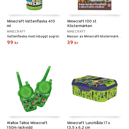
tyrt
gtoys
s
O Classic
saker
ens Barn
ney
O Creator
o
uslek
Minecraft Vattenflaska 410
Minecraft 100 st
ml
Klistermärken
ållan
ney Prinsessor
GO Disney
badabado
andlek
MINECRAFT
MINECRAFT
Vattenflaska med inbyggt sugrör.
Massor av Minecraft-klistermärken.
ffi Love
l
O Disney Princess
ki
mhus-leksaker
99
39
kr
kr
zen
GO DUPLO
mhus-spel
ta Gris
O Friends
ry Potter
O Minecraft
lo Kitty
GO Ninjago
.L.
GO Speed Champions
mma Mu
GO Spidey
le
O Super Heroes
min
ic
Walkie Talkie Minecraft
Minecraft Lunchlåda 17 x
Little Pony
150m räckvidd
13.5 x 6.2 cm