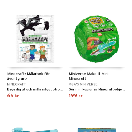
Minecraft: Målarbok för
Miniverse Make It Mini
äventyrare
Minecraft
MINECRAFT
MGA'S MINIVERSE
Bege dig ut och måla något otroligt!
Gör minikopior av Minecraft-objekt.
65
199
kr
kr