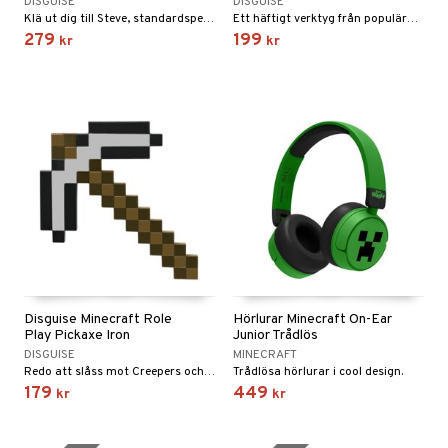
DISGUISE
DISGUISE
Klä ut dig till Steve, standardspelarens i succéspelet Minecraft!
Ett häftigt verktyg från populära Minecraft.
279
199
kr
kr
Disguise Minecraft Role
Hörlurar Minecraft On-Ear
Play Pickaxe Iron
Junior Trådlös
DISGUISE
MINECRAFT
Redo att slåss mot Creepers och gräva efter resurser?
Trådlösa hörlurar i cool design.
179
449
kr
kr