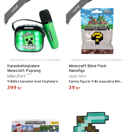
nyhet
nyhet
Karaokehögtalare
Minecraft Blind Pack
Minecraft Popsing
Nanofigs
Mikrofon LED
MINECRAFT
JADA TOYS
Trådlös karaoke med högtalare och mikrofonen från Minecraft.
Samla figurer från populära Minecraft!
399
39
kr
kr