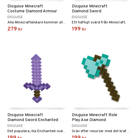
Disguise Minecraft
Disguise Minecraft
Costume Diamond Armour
Diamond Sword
DISGUISE
DISGUISE
Alla Minecraftälskare kommer att ha kul i den här dräkten!
Ett häftigt svärd från Minecraft.
279
199
kr
kr
Disguise Minecraft
Disguise Minecraft Role
Diamond Sword Enchanted
Play Axe Diamond
DISGUISE
DISGUISE
Det populära, lila Enchanted-svärdet!
Gräv efter resurser med det kraftfulla verktyget!