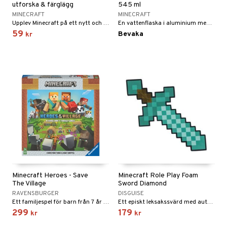
utforska & färglägg
545 ml
MINECRAFT
MINECRAFT
Upplev Minecraft på ett nytt och färgglatt sätt!
En vattenflaska i aluminium med inbyggt sugrör.
59
Bevaka
kr
Minecraft Heroes - Save
Minecraft Role Play Foam
The Village
Sword Diamond
RAVENSBURGER
DISGUISE
Ett familjespel för barn från 7 år baserat på det populära datorspelet.
Ett episkt leksakssvärd med autentiska Minecraft-pixeldetaljer!
299
179
kr
kr