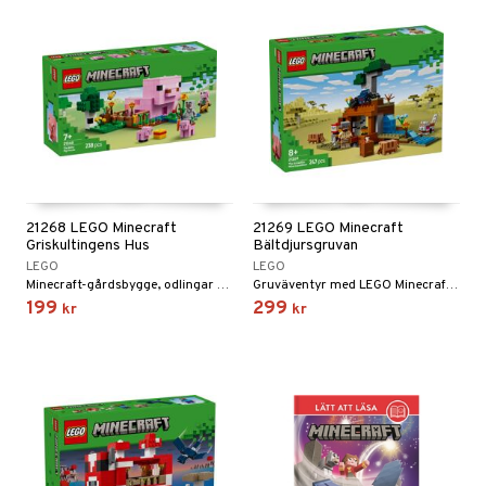
21268 LEGO Minecraft
21269 LEGO Minecraft
Griskultingens Hus
Bältdjursgruvan
LEGO
LEGO
Minecraft-gårdsbygge, odlingar och djur.
Gruväventyr med LEGO Minecraft bältdjur.
199
299
kr
kr