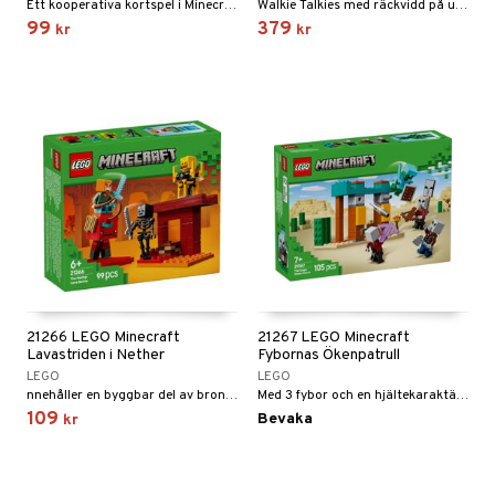
Ett kooperativa kortspel i Minecraft-världen!
Walkie Talkies med räckvidd på upp till 1000 meter!
99
379
kr
kr
21266 LEGO Minecraft
21267 LEGO Minecraft
Lavastriden i Nether
Fybornas Ökenpatrull
LEGO
LEGO
nnehåller en byggbar del av bron till Nethers fästning + figurer.
Med 3 fybor och en hjältekaraktär med olika autentiska tillbehör!
109
Bevaka
kr