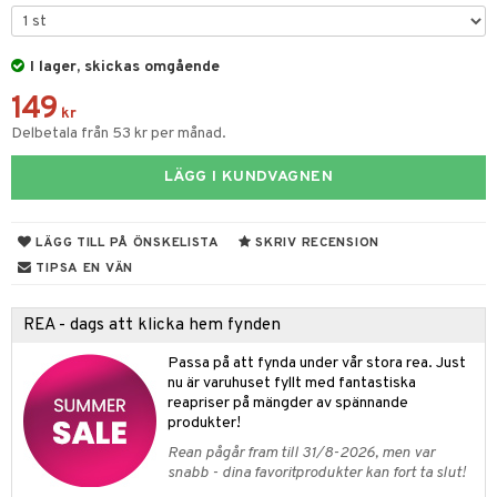
tyrt
s
gtoys
s
O Classic
saker
ens Barn
I lager, skickas omgående
ney
O Creator
o
uslek
149
ållan
ney Prinsessor
GO Disney
kr
badabado
andlek
Delbetala från 53 kr per månad.
ffi Love
l
O Disney Princess
ki
mhus-leksaker
LÄGG I KUNDVAGNEN
zen
GO DUPLO
mhus-spel
ta Gris
O Friends
LÄGG TILL PÅ ÖNSKELISTA
SKRIV RECENSION
ry Potter
O Minecraft
TIPSA EN VÄN
lo Kitty
GO Ninjago
REA - dags att klicka hem fynden
.L.
GO Speed Champions
Passa på att fynda under vår stora rea. Just
mma Mu
GO Spidey
nu är varuhuset fyllt med fantastiska
reapriser på mängder av spännande
le
O Super Heroes
produkter!
min
ic
Rean pågår fram till 31/8-2026, men var
snabb - dina favoritprodukter kan fort ta slut!
Little Pony