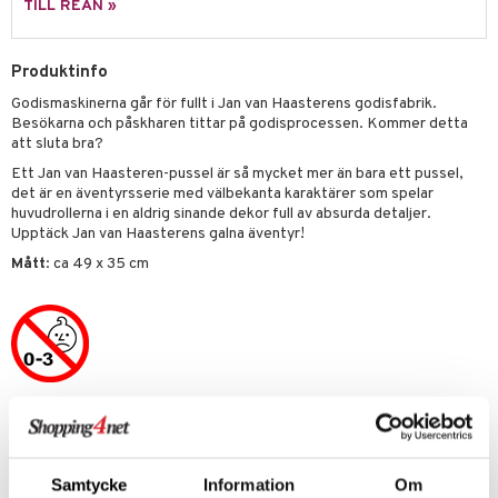
TILL REAN »
 Patrol
tson & Findus
Produktinfo
Godismaskinerna går för fullt i Jan van Haasterens godisfabrik.
pi Långstrump
Besökarna och påskharen tittar på godisprocessen. Kommer detta
kemon
att sluta bra?
Ett Jan van Haasteren-pussel är så mycket mer än bara ett pussel,
amashjältarna
det är en äventyrsserie med välbekanta karaktärer som spelar
huvudrollerna i en aldrig sinande dekor full av absurda detaljer.
ållan
Upptäck Jan van Haasterens galna äventyr!
derman
Mått
: ca 49 x 35 cm
er Mario
Artikelnr
TJH46-1-XX
Samtycke
Information
Om