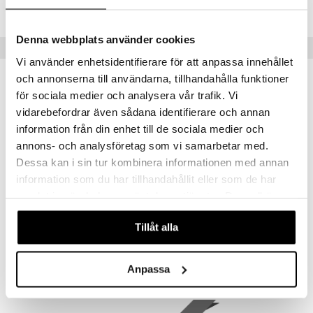
Lägsta pris senaste 30 dagarna: 149 kr
Denna webbplats använder cookies
Populära produkter
Vi använder enhetsidentifierare för att anpassa innehållet
och annonserna till användarna, tillhandahålla funktioner
nyhet
för sociala medier och analysera vår trafik. Vi
vidarebefordrar även sådana identifierare och annan
information från din enhet till de sociala medier och
annons- och analysföretag som vi samarbetar med.
Dessa kan i sin tur kombinera informationen med annan
information som du har tillhandahållit eller som de har
samlat in när du har använt deras tjänster. Du godkänner
våra cookies vid fortsatt användande av vår webbplats.
Educa Pussel 500 Bitar Ice Cream Van
Pussel 500 Bitar CB Disney Stitch
Tillåt alla
EDUCA
CLEMENTONI
119
119
kr
kr
Anpassa