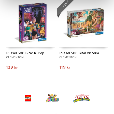
nyhet
Pussel 500 Bitar K-Pop Demon Hunters Huntrix
Pussel 500 Bitar Victorian Promenade
CLEMENTONI
CLEMENTONI
139
119
kr
kr