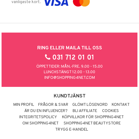
vanligaste kort.
RING ELLER MAILA TILL OSS
031 712 01 01
ÖPPETTIDER: MÅN.-FRE. 9.00 - 15.00
LUNCHSTÄNGT 12.00 - 13.00
INFO@SHOPPING4NET.COM
KUNDTJÄNST
MIN PROFIL
FRÅGOR & SVAR
GLÖMT LÖSENORD
KONTAKT
ÄR DU EN INFLUENCER?
BLI AFFILIATE
COOKIES
INTEGRITETSPOLICY
KÖPVILLKOR FÖR SHOPPING4NET
OM SHOPPING4NET
SHOPPING4NET BEAUTYSTORE
TRYGG E-HANDEL