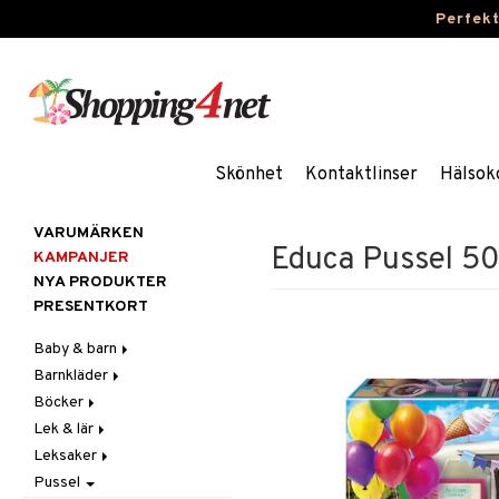
Perfek
Skönhet
Kontaktlinser
Hälsok
VARUMÄRKEN
Educa Pussel 50
KAMPANJER
NYA PRODUKTER
PRESENTKORT
Baby & barn
Barnkläder
Accessoarer
Böcker
Aktivitet
Accessoarer
För håret
Lek & lär
Äta
Badkläder & UV-kläder
Dagböcker
Hattar & Mössor
Babygym
Kepsar & Solhattar
Leksaker
Badrockar & Handdukar
Klänningar
Läs & Lär
Experiment
Övrigt
Babysitters
Barnservis
Pussel
Barnvagnstillbehör
Nederdelar
Målarböcker
Inlärningsspel
Adventskalendrar
Plånböcker
Bit & Skallra
Haklappar