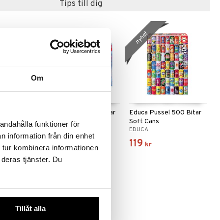
Tips till dig
nyhet
Om
500 Bitar
Educa Pussel 500 Bitar
Educa Pussel 500 Bitar
ge
Ice Cream
Soft Cans
andahålla funktioner för
EDUCA
EDUCA
n information från din enhet
99
119
kr
kr
 tur kombinera informationen
 deras tjänster. Du
Tillåt alla