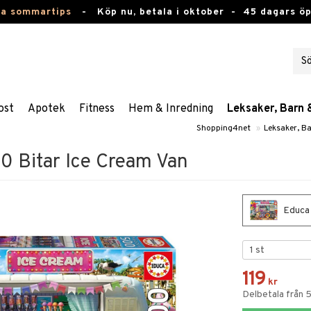
ta sommartips
-
Köp nu, betala i oktober -
45 dagars ö
ost
Apotek
Fitness
Hem & Inredning
Leksaker, Barn 
Shopping4net
»
Leksaker, B
0 Bitar Ice Cream Van
Educa 
119
kr
Delbetala från 