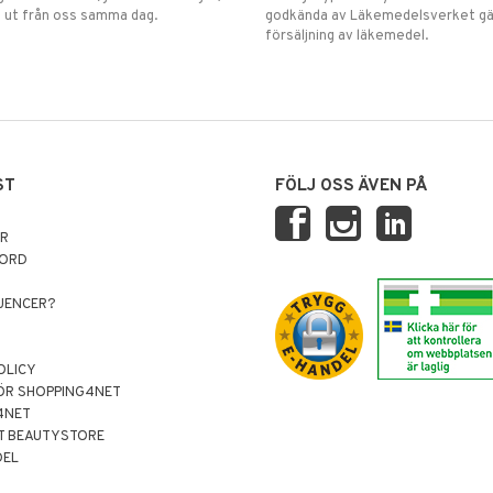
 ut från oss samma dag.
godkända av Läkemedelsverket gä
försäljning av läkemedel.
ST
FÖLJ OSS ÄVEN PÅ
AR
NORD
LUENCER?
OLICY
ÖR SHOPPING4NET
4NET
T BEAUTYSTORE
DEL