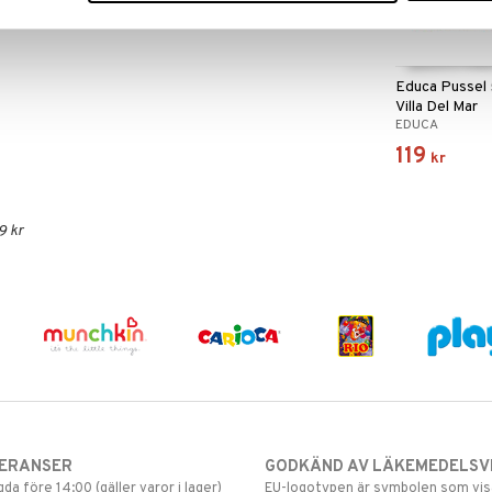
Educa Pussel 
Villa Del Mar
EDUCA
119
kr
9 kr
VERANSER
GODKÄND AV LÄKEMEDELSV
gda före 14:00 (gäller varor i lager)
EU-logotypen är symbolen som visar