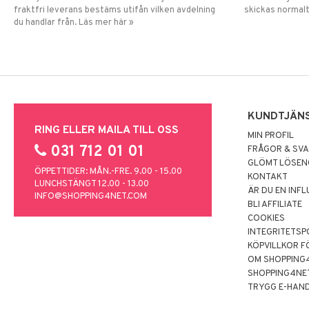
fraktfri leverans bestäms utifån vilken avdelning
skickas normalt
du handlar från. Läs mer här »
KUNDTJÄN
RING ELLER MAILA TILL OSS
MIN PROFIL
031 712 01 01
FRÅGOR & SV
GLÖMT LÖSE
ÖPPETTIDER: MÅN.-FRE. 9.00 - 15.00
KONTAKT
LUNCHSTÄNGT 12.00 - 13.00
ÄR DU EN INF
INFO@SHOPPING4NET.COM
BLI AFFILIATE
COOKIES
INTEGRITETSP
KÖPVILLKOR F
OM SHOPPING
SHOPPING4NE
TRYGG E-HAN