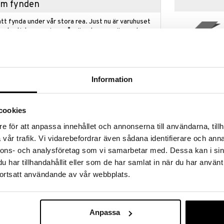
hem fynden
tt fynda under vår stora rea. Just nu är varuhuset
fantastiska reapriser på mängder av spännande
nyhet
!
 fram till 31/8-2026, men var snabb - dina
ukter kan fort ta slut!
N »
Information
cookies
Educa Pussel 
 Van är ett färgglatt pussel med motiv av en
Colorful Colla
e för att anpassa innehållet och annonserna till användarna, tillh
en på?
EDUCA
vår trafik. Vi vidarebefordrar även sådana identifierare och anna
ta samlingen av pussel för vuxna på marknaden,
119
kr
nnons- och analysföretag som vi samarbetar med. Dessa kan i sin
0 bitar och med de bästa bilderna och mest
har tillhandahållit eller som de har samlat in när du har använt
ortsatt användande av vår webbplats.
.
nyhet
Anpassa