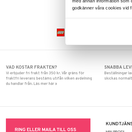
119
med annan information som du 
kr
Greta Gris
LEGO Friends
godkänner våra cookies vid f
Harry Potter
LEGO Minecraft
Hello Kitty
LEGO Ninjago
L.O.L.
LEGO Speed Champions
Mamma Mu
LEGO Spidey
Mulle
LEGO Super Heroes
Mumin
Sonic
My Little Pony
Paw Patrol
VAD KOSTAR FRAKTEN?
SNABBA LE
Pettson & Findus
Vi erbjuder fri frakt från 350 kr. Vår gräns för
Beställningar la
Pippi Långstrump
fraktfri leverans bestäms utifån vilken avdelning
skickas normalt
Pokemon
du handlar från. Läs mer här »
Pyjamashjältarna
Skrållan
Spiderman
Super Mario
KUNDTJÄN
RING ELLER MAILA TILL OSS