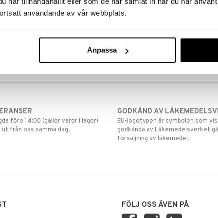
har tillhandahållit eller som de har samlat in när du har använt
ortsatt användande av vår webbplats.
Anpassa
VERANSER
GODKÄND AV LÄKEMEDELSV
gda före 14:00 (gäller varor i lager)
EU-logotypen är symbolen som visar
 ut från oss samma dag.
godkända av Läkemedelsverket gä
försäljning av läkemedel.
ST
FÖLJ OSS ÄVEN PÅ