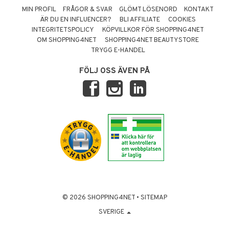
MIN PROFIL
FRÅGOR & SVAR
GLÖMT LÖSENORD
KONTAKT
ÄR DU EN INFLUENCER?
BLI AFFILIATE
COOKIES
INTEGRITETSPOLICY
KÖPVILLKOR FÖR SHOPPING4NET
OM SHOPPING4NET
SHOPPING4NET BEAUTYSTORE
TRYGG E-HANDEL
FÖLJ OSS ÄVEN PÅ
© 2026 SHOPPING4NET
•
SITEMAP
SVERIGE