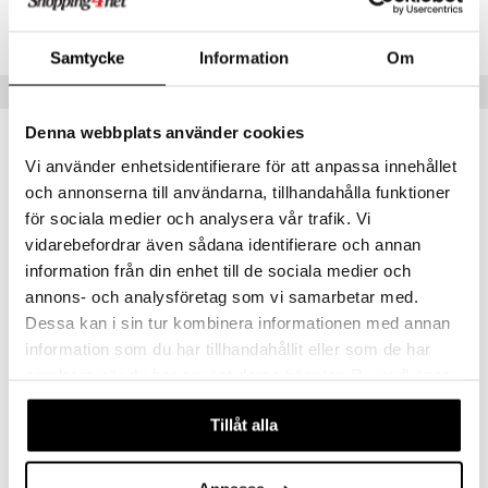
TCM84-1-XX
 Patrol
Samtycke
Information
Om
tson & Findus
Tips till dig
pi Långstrump
Denna webbplats använder cookies
kemon
Vi använder enhetsidentifierare för att anpassa innehållet
amashjältarna
och annonserna till användarna, tillhandahålla funktioner
ållan
för sociala medier och analysera vår trafik. Vi
vidarebefordrar även sådana identifierare och annan
derman
information från din enhet till de sociala medier och
er Mario
annons- och analysföretag som vi samarbetar med.
Dessa kan i sin tur kombinera informationen med annan
information som du har tillhandahållit eller som de har
Clementoni Puzzle Mat
Pussel 500 Bitar CB Riomaggiore Coast
samlat in när du har använt deras tjänster. Du godkänner
CLEMENTONI
CLEMENTONI
våra cookies vid fortsatt användande av vår webbplats.
Tillåt alla
159
109
kr
kr