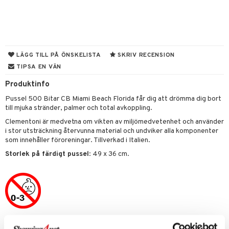
tyrt
s
gtoys
s
O Classic
saker
ens Barn
ney
O Creator
o
uslek
ållan
ney Prinsessor
GO Disney
badabado
andlek
LÄGG TILL PÅ ÖNSKELISTA
SKRIV RECENSION
ffi Love
TIPSA EN VÄN
l
O Disney Princess
ki
mhus-leksaker
Produktinfo
zen
GO DUPLO
mhus-spel
Pussel 500 Bitar CB Miami Beach Florida får dig att drömma dig bort
ta Gris
O Friends
till mjuka stränder, palmer och total avkoppling.
ry Potter
O Minecraft
Clementoni är medvetna om vikten av miljömedvetenhet och använder
i stor utsträckning återvunna material och undviker alla komponenter
lo Kitty
GO Ninjago
som innehåller föroreningar. Tillverkad i Italien.
Storlek på färdigt pussel
: 49 x 36 cm.
.L.
GO Speed Champions
mma Mu
GO Spidey
le
O Super Heroes
min
ic
Little Pony
Artikelnr