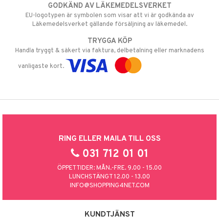
GODKÄND AV LÄKEMEDELSVERKET
EU-logotypen är symbolen som visar att vi är godkända av
Läkemedelsverket gällande försäljning av läkemedel.
TRYGGA KÖP
Handla tryggt & säkert via faktura, delbetalning eller marknadens
vanligaste kort.
RING ELLER MAILA TILL OSS
031 712 01 01
ÖPPETTIDER: MÅN.-FRE. 9.00 - 15.00
LUNCHSTÄNGT 12.00 - 13.00
INFO@SHOPPING4NET.COM
KUNDTJÄNST