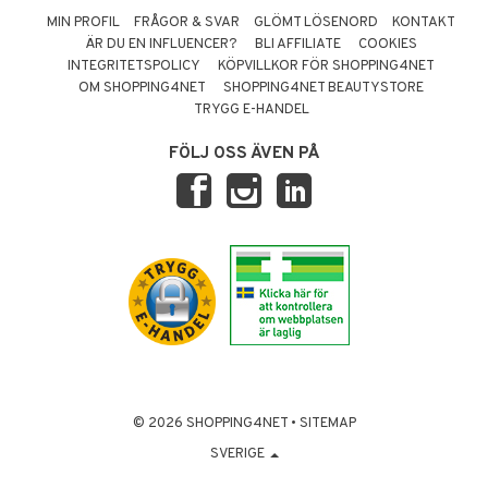
MIN PROFIL
FRÅGOR & SVAR
GLÖMT LÖSENORD
KONTAKT
ÄR DU EN INFLUENCER?
BLI AFFILIATE
COOKIES
INTEGRITETSPOLICY
KÖPVILLKOR FÖR SHOPPING4NET
OM SHOPPING4NET
SHOPPING4NET BEAUTYSTORE
TRYGG E-HANDEL
FÖLJ OSS ÄVEN PÅ
© 2026 SHOPPING4NET
•
SITEMAP
SVERIGE