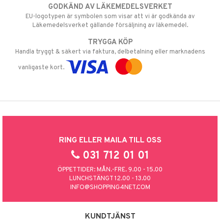
GODKÄND AV LÄKEMEDELSVERKET
EU-logotypen är symbolen som visar att vi är godkända av
Läkemedelsverket gällande försäljning av läkemedel.
TRYGGA KÖP
Handla tryggt & säkert via faktura, delbetalning eller marknadens
vanligaste kort.
RING ELLER MAILA TILL OSS
031 712 01 01
ÖPPETTIDER: MÅN.-FRE. 9.00 - 15.00
LUNCHSTÄNGT 12.00 - 13.00
INFO@SHOPPING4NET.COM
KUNDTJÄNST