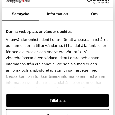
EGMONT KÄRNAN
YUMI & TOMU
Barnens favoriter hänger i rummet.
Den andra boken om Yumi & Tomu.
 Patrol
115
149
kr
kr
Samtycke
Information
Om
tson & Findus
pi Långstrump
Denna webbplats använder cookies
kemon
Vi använder enhetsidentifierare för att anpassa innehållet
amashjältarna
och annonserna till användarna, tillhandahålla funktioner
ållan
för sociala medier och analysera vår trafik. Vi
vidarebefordrar även sådana identifierare och annan
derman
information från din enhet till de sociala medier och
er Mario
annons- och analysföretag som vi samarbetar med.
Dessa kan i sin tur kombinera informationen med annan
information som du har tillhandahållit eller som de har
Yumi & Tomu:
Adventskalender Yumi &
Spelmästarens Officiella
Tomu
samlat in när du har använt deras tjänster. Du godkänner
Guide
YUMI & TOMU
EGMONT KÄRNAN
våra cookies vid fortsatt användande av vår webbplats.
En guide till ondskefulla planer och mästerliga pranks!
Räkna ner till jul med en lucka varje dag!
Tillåt alla
159
149
kr
kr