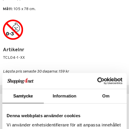
 Patrol
Mått
: 105 x 78 cm.
tson & Findus
pi Långstrump
kemon
amashjältarna
Artikelnr
ållan
TCL04-1-XX
derman
Lägsta pris senaste 30 dagarna: 159 kr
er Mario
Populära produkter
Samtycke
Information
Om
Denna webbplats använder cookies
Vi använder enhetsidentifierare för att anpassa innehållet