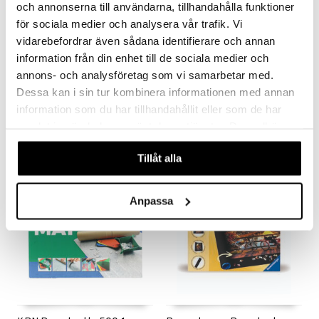
och annonserna till användarna, tillhandahålla funktioner
för sociala medier och analysera vår trafik. Vi
vidarebefordrar även sådana identifierare och annan
information från din enhet till de sociala medier och
annons- och analysföretag som vi samarbetar med.
Ravensburger Pusselfix
Clementoni Puzzle Mat
Dessa kan i sin tur kombinera informationen med annan
RAVENSBURGER
CLEMENTONI
information som du har tillhandahållit eller som de har
89
159
kr
kr
samlat in när du har använt deras tjänster. Du godkänner
våra cookies vid fortsatt användande av vår webbplats.
Tillåt alla
Anpassa