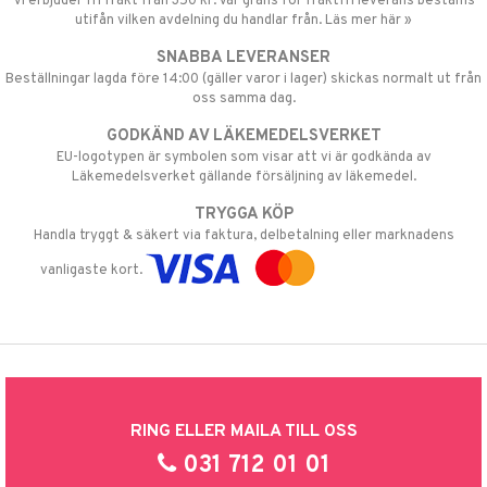
Vi erbjuder fri frakt från 350 kr. Vår gräns för fraktfri leverans bestäms
utifån vilken avdelning du handlar från. Läs mer här »
SNABBA LEVERANSER
Beställningar lagda före 14:00 (gäller varor i lager) skickas normalt ut från
oss samma dag.
GODKÄND AV LÄKEMEDELSVERKET
EU-logotypen är symbolen som visar att vi är godkända av
Läkemedelsverket gällande försäljning av läkemedel.
TRYGGA KÖP
Handla tryggt & säkert via faktura, delbetalning eller marknadens
vanligaste kort.
RING ELLER MAILA TILL OSS
031 712 01 01