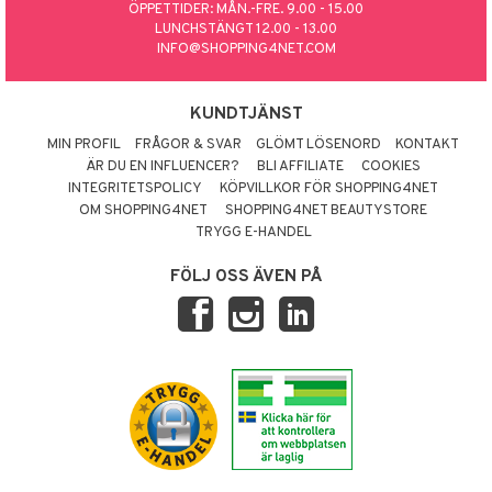
ÖPPETTIDER: MÅN.-FRE. 9.00 - 15.00
LUNCHSTÄNGT 12.00 - 13.00
INFO@SHOPPING4NET.COM
KUNDTJÄNST
MIN PROFIL
FRÅGOR & SVAR
GLÖMT LÖSENORD
KONTAKT
ÄR DU EN INFLUENCER?
BLI AFFILIATE
COOKIES
INTEGRITETSPOLICY
KÖPVILLKOR FÖR SHOPPING4NET
OM SHOPPING4NET
SHOPPING4NET BEAUTYSTORE
TRYGG E-HANDEL
FÖLJ OSS ÄVEN PÅ