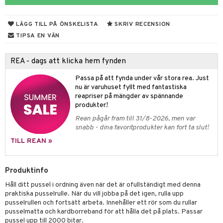
tyrt
s
gtoys
s
O Classic
saker
LÄGG TILL PÅ ÖNSKELISTA
SKRIV RECENSION
ens Barn
ney
O Creator
o
uslek
TIPSA EN VÄN
ållan
ney Prinsessor
GO Disney
badabado
andlek
REA - dags att klicka hem fynden
ffi Love
l
O Disney Princess
ki
mhus-leksaker
Passa på att fynda under vår stora rea. Just
zen
GO DUPLO
mhus-spel
nu är varuhuset fyllt med fantastiska
reapriser på mängder av spännande
ta Gris
O Friends
produkter!
ry Potter
O Minecraft
Rean pågår fram till 31/8-2026, men var
snabb - dina favoritprodukter kan fort ta slut!
lo Kitty
GO Ninjago
TILL REAN »
.L.
GO Speed Champions
mma Mu
GO Spidey
Produktinfo
le
Håll ditt pussel i ordning även när det är ofullständigt med denna
O Super Heroes
praktiska pusselrulle. När du vill jobba på det igen, rulla upp
min
ic
pusselrullen och fortsätt arbeta. Innehåller ett rör som du rullar
pusselmatta och kardborreband för att hålla det på plats. Passar
Little Pony
pussel upp till 2000 bitar.