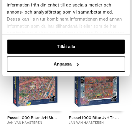
information från din enhet till de sociala medier och
annons- och analysföretag som vi samarbetar med.
Dessa kan i sin tur kombinera informationen med annan
Pussel 1000 Bitar JvH Eleven City Ice Tour
Pussel 1000 Bitar JvH Ice Hockey
JAN VAN HAASTEREN
JAN VAN HAASTEREN
information som du har tillhandahållit eller som de har
samlat in när du har använt deras tjänster. Du godkänner
159
159
kr
kr
våra cookies vid fortsatt användande av vår webbplats.
Tillåt alla
Anpassa
Pussel 1000 Bitar JvH Shop Till You Drop
Pussel 1000 Bitar JvH The Grand Cafe
JAN VAN HAASTEREN
JAN VAN HAASTEREN