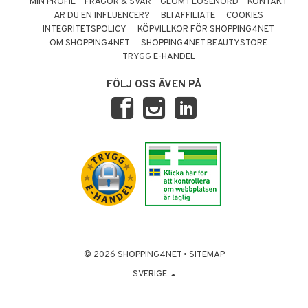
MIN PROFIL
FRÅGOR & SVAR
GLÖMT LÖSENORD
KONTAKT
ÄR DU EN INFLUENCER?
BLI AFFILIATE
COOKIES
INTEGRITETSPOLICY
KÖPVILLKOR FÖR SHOPPING4NET
OM SHOPPING4NET
SHOPPING4NET BEAUTYSTORE
TRYGG E-HANDEL
FÖLJ OSS ÄVEN PÅ
© 2026 SHOPPING4NET
•
SITEMAP
SVERIGE