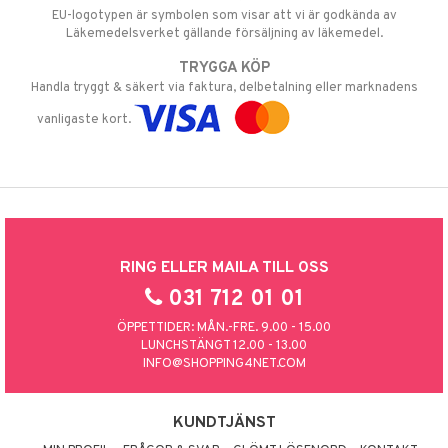
EU-logotypen är symbolen som visar att vi är godkända av
Läkemedelsverket gällande försäljning av läkemedel.
TRYGGA KÖP
Handla tryggt & säkert via faktura, delbetalning eller marknadens
vanligaste kort.
RING ELLER MAILA TILL OSS
031 712 01 01
ÖPPETTIDER: MÅN.-FRE. 9.00 - 15.00
LUNCHSTÄNGT 12.00 - 13.00
INFO@SHOPPING4NET.COM
KUNDTJÄNST