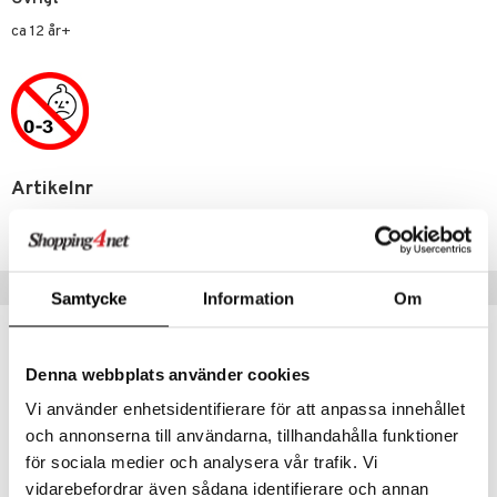
 Patrol
ca 12 år+
tson & Findus
pi Långstrump
kemon
amashjältarna
Artikelnr
ållan
TJH52-1-XX
derman
Tips till dig
er Mario
Samtycke
Information
Om
Denna webbplats använder cookies
Vi använder enhetsidentifierare för att anpassa innehållet
och annonserna till användarna, tillhandahålla funktioner
för sociala medier och analysera vår trafik. Vi
vidarebefordrar även sådana identifierare och annan