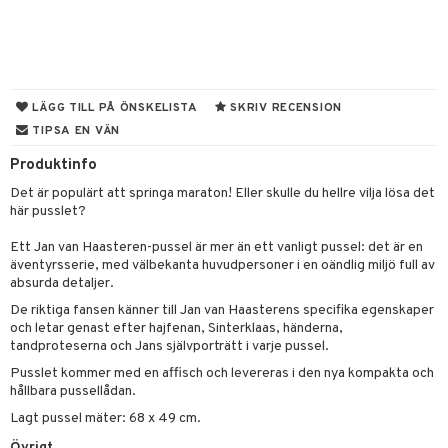
tyrt
s
gtoys
s
O Classic
saker
ens Barn
ney
O Creator
o
uslek
ållan
ney Prinsessor
GO Disney
badabado
andlek
LÄGG TILL PÅ ÖNSKELISTA
SKRIV RECENSION
ffi Love
TIPSA EN VÄN
l
O Disney Princess
ki
mhus-leksaker
Produktinfo
zen
GO DUPLO
mhus-spel
Det är populärt att springa maraton! Eller skulle du hellre vilja lösa det
ta Gris
O Friends
här pusslet?
ry Potter
O Minecraft
Ett Jan van Haasteren-pussel är mer än ett vanligt pussel: det är en
äventyrsserie, med välbekanta huvudpersoner i en oändlig miljö full av
lo Kitty
GO Ninjago
absurda detaljer.
.L.
GO Speed Champions
De riktiga fansen känner till Jan van Haasterens specifika egenskaper
och letar genast efter hajfenan, Sinterklaas, händerna,
mma Mu
GO Spidey
tandproteserna och Jans självporträtt i varje pussel.
le
O Super Heroes
Pusslet kommer med en affisch och levereras i den nya kompakta och
hållbara pussellådan.
min
ic
Lagt pussel mäter: 68 x 49 cm.
Little Pony
Övrigt