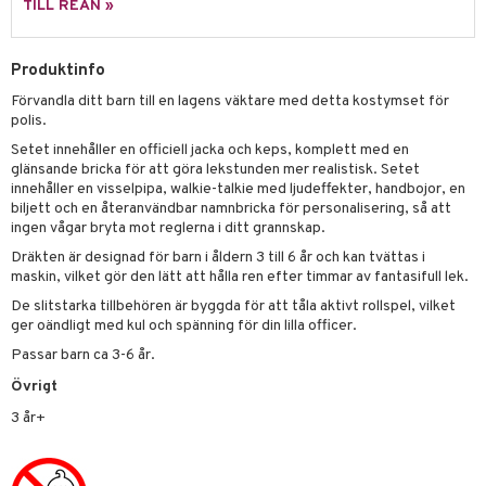
py Friends
g
tman
GO Bluey
TILL REAN »
dning
bil
.L.
libompa
O City
tyrt
Produktinfo
gtoys
s
O Classic
saker
Förvandla ditt barn till en lagens väktare med detta kostymset för
ens Barn
ney
O Creator
polis.
o
uslek
ållan
Setet innehåller en officiell jacka och keps, komplett med en
ney Prinsessor
GO Disney
badabado
andlek
glänsande bricka för att göra lekstunden mer realistisk. Setet
ffi Love
innehåller en visselpipa, walkie-talkie med ljudeffekter, handbojor, en
l
O Disney Princess
ki
mhus-leksaker
biljett och en återanvändbar namnbricka för personalisering, så att
zen
GO DUPLO
ingen vågar bryta mot reglerna i ditt grannskap.
mhus-spel
Dräkten är designad för barn i åldern 3 till 6 år och kan tvättas i
ta Gris
O Friends
maskin, vilket gör den lätt att hålla ren efter timmar av fantasifull lek.
ry Potter
O Minecraft
De slitstarka tillbehören är byggda för att tåla aktivt rollspel, vilket
ger oändligt med kul och spänning för din lilla officer.
lo Kitty
GO Ninjago
Passar barn ca 3-6 år.
.L.
GO Speed Champions
Övrigt
mma Mu
GO Spidey
3 år+
le
O Super Heroes