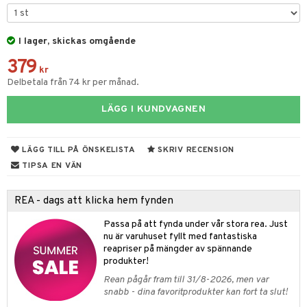
elar
öcker
ngsspel
skalendrar
gings
lar
tböcker
ment
k
tar
I lager, skickas omgående
atshirts
ivitetsleksaker
böcker
giska leksaker
saker
tar
379
kr
hirts
gleksaker
der
 Klossar
0 bitar
el
änst
Delbetala från 74 kr per månad.
don
O Builder
läder & Strumpor
sel
aterial
spel
 & svar
LÄGG I KUNDVAGNEN
a gå vagnar
omag
ndgård
r
ssel
set
psspel
produkt
ssar
urer
ionfigurer
kåp
illbehör
Måla
LÄGG TILL PÅ ÖNSKELISTA
SKRIV RECENSION
elningen
gformers
 Real
TIPSA EN VÄN
y Born
ndby
n
erial
tik
ktyg
tlest Pet Shop
bie
dby Stockholm
etsfordon
star & Gungdjur
s
REA - dags att klicka hem fynden
leich - Forntidsdjur
comelon
min
ar
figurer
Passa på att fynda under vår stora rea. Just
leich - Hästar
nu är varuhuset fyllt med fantastiska
ney Prinsessor
pi Hoppetossa
banor
ons Åberg
reapriser på mängder av spännande
leich-Wild Life
ktillbehör
i Villa Villerkulla
produkter!
ndkår
blarna
anicals
us
Rean pågår fram till 31/8-2026, men var
 Zhu Pets
by's Dollhouse
is
mse
tnite
 & Köksredskap
r
snabb - dina favoritprodukter kan fort ta slut!