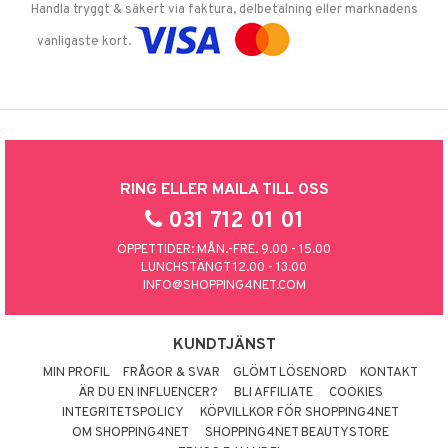
Handla tryggt & säkert via faktura, delbetalning eller marknadens
vanligaste kort.
RING ELLER MAILA TILL OSS
031 712 01 01
ÖPPETTIDER: MÅN.-FRE. 9.00 - 15.00
LUNCHSTÄNGT 12.00 - 13.00
INFO@SHOPPING4NET.COM
KUNDTJÄNST
MIN PROFIL
FRÅGOR & SVAR
GLÖMT LÖSENORD
KONTAKT
ÄR DU EN INFLUENCER?
BLI AFFILIATE
COOKIES
INTEGRITETSPOLICY
KÖPVILLKOR FÖR SHOPPING4NET
OM SHOPPING4NET
SHOPPING4NET BEAUTYSTORE