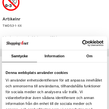
min
ic
Little Pony
 Patrol
Artikelnr
tson & Findus
TMD53-1-XX
pi Långstrump
Lägsta pris senaste 30 dagarna: 379 kr
kemon
amashjältarna
Tips till dig
Samtycke
Information
Om
ållan
derman
Denna webbplats använder cookies
er Mario
Vi använder enhetsidentifierare för att anpassa innehållet
och annonserna till användarna, tillhandahålla funktioner
för sociala medier och analysera vår trafik. Vi
vidarebefordrar även sådana identifierare och annan
information från din enhet till de sociala medier och