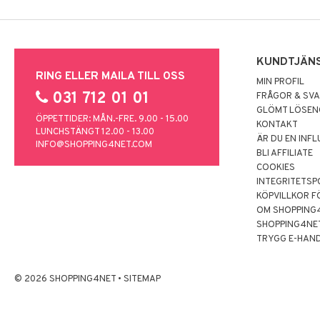
KUNDTJÄN
RING ELLER MAILA TILL OSS
MIN PROFIL
031 712 01 01
FRÅGOR & SV
GLÖMT LÖSE
ÖPPETTIDER: MÅN.-FRE. 9.00 - 15.00
KONTAKT
LUNCHSTÄNGT 12.00 - 13.00
ÄR DU EN INF
INFO@SHOPPING4NET.COM
BLI AFFILIATE
COOKIES
INTEGRITETSP
KÖPVILLKOR F
OM SHOPPING
SHOPPING4NE
TRYGG E-HAN
© 2026 SHOPPING4NET
•
SITEMAP