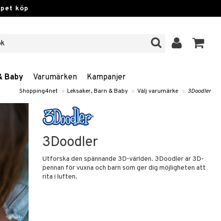
ppet köp
& Baby
Varumärken
Kampanjer
Shopping4net
»
Leksaker, Barn & Baby
»
Välj varumärke
»
3Doodler
3Doodler
Utforska den spännande 3D-världen. 3Doodler är 3D-
pennan för vuxna och barn som ger dig möjligheten att
rita i luften.