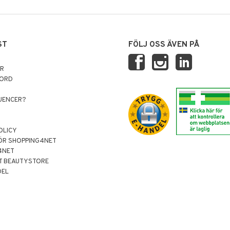
ST
FÖLJ OSS ÄVEN PÅ
AR
NORD
LUENCER?
OLICY
ÖR SHOPPING4NET
4NET
T BEAUTYSTORE
DEL