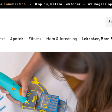
ta sommartips
-
Köp nu, betala i oktober -
45 dagars ö
ost
Apotek
Fitness
Hem & Inredning
Leksaker, Barn 