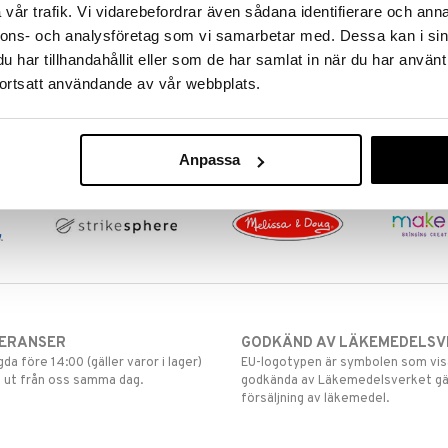
vår trafik. Vi vidarebefordrar även sådana identifierare och anna
3Doodler Flow Pen Set
nnons- och analysföretag som vi samarbetar med. Dessa kan i sin
3DOODLER
har tillhandahållit eller som de har samlat in när du har använt
Den nya 3Doodler FLOW ger en
ortsatt användande av vår webbplats.
extra mjuk och följsam
printupplevelse.
899
kr
Anpassa
VERANSER
GODKÄND AV LÄKEMEDELSV
gda före 14:00 (gäller varor i lager)
EU-logotypen är symbolen som visar
 ut från oss samma dag.
godkända av Läkemedelsverket gä
försäljning av läkemedel.