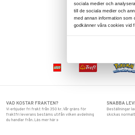
sociala medier och analysera 
Greta Gris
LEGO Friends
3Doodler Build & Play
till de sociala medier och a
Harry Potter
LEGO Minecraft
3DOODLER
med annan information som du 
Hello Kitty
LEGO Ninjago
Skapa berättelser i 3D med detta
godkänner våra cookies vid f
roliga set från 3Doodler!
L.O.L.
LEGO Speed Champions
95
Mamma Mu
LEGO Spidey
(
ord.
149
kr
)
kr
Mulle
LEGO Super Heroes
Mumin
Sonic
My Little Pony
Paw Patrol
Pettson & Findus
Pippi Långstrump
Pokemon
Pyjamashjältarna
Skrållan
VAD KOSTAR FRAKTEN?
SNABBA LE
Spiderman
Vi erbjuder fri frakt från 350 kr. Vår gräns för
Beställningar la
Super Mario
fraktfri leverans bestäms utifån vilken avdelning
skickas normalt
du handlar från. Läs mer här »