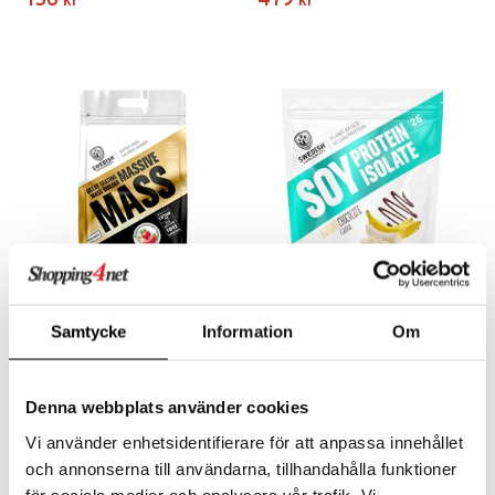
156
479
kr
kr
Massive Mass - Straberry
Soy Protein Isolate -
Milkshake
Banana Chocolate
Samtycke
Information
Om
SWEDISH SUPPLEMENTS
SWEDISH SUPPLEMENTS
Massive Mass är den perfekta återhämningsdrycken för muskeltillväxt
Soy Protein Isolate är ett rent, högkoncentrerat växtbaserat proteintillskott framställt av sojabönor
479
185
kr
kr
Denna webbplats använder cookies
Vi använder enhetsidentifierare för att anpassa innehållet
och annonserna till användarna, tillhandahålla funktioner
för sociala medier och analysera vår trafik. Vi