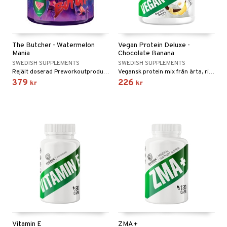
The Butcher - Watermelon
Vegan Protein Deluxe -
Mania
Chocolate Banana
SWEDISH SUPPLEMENTS
SWEDISH SUPPLEMENTS
Rejält doserad Preworkoutprodukt med populära ingredienser i noga uttänkta föreningar.
Vegansk protein mix från ärta, ris och havre. Speciellt passande att ta direkt efter träning
379
226
kr
kr
Vitamin E
ZMA+