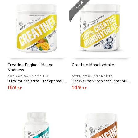
nyhet
Creatine Engine - Mango
Creatine Monohydrate
Madness
SWEDISH SUPPLEMENTS
SWEDISH SUPPLEMENTS
Ultra-mikroniserat – för optimal blandbarhet och upptag och smaksatt för en god dryckesupplevelse
Högkvalitativt och rent kreatintillskott för dig som vill maximera din prestation och återhämtning.
169
149
kr
kr