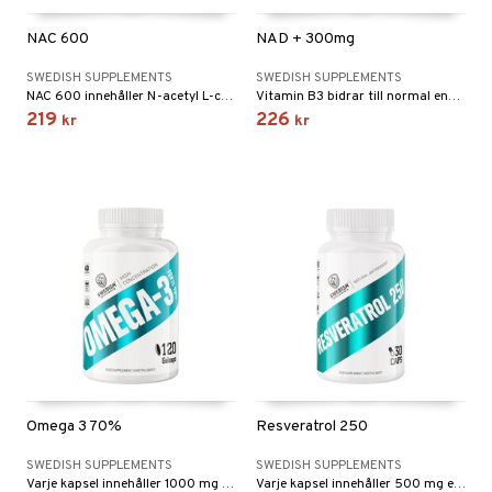
NAC 600
NAD + 300mg
SWEDISH SUPPLEMENTS
SWEDISH SUPPLEMENTS
NAC 600 innehåller N-acetyl L-cystein (NAC) – en stabil och biotillgänglig form av aminosyran cystein.
Vitamin B3 bidrar till normal energiomsättning, nervsystemets normala funktion och minskad trötthet och utmattning.
219
226
kr
kr
Omega 3 70%
Resveratrol 250
SWEDISH SUPPLEMENTS
SWEDISH SUPPLEMENTS
Varje kapsel innehåller 1000 mg fiskolja rik på EPA och DHA
Varje kapsel innehåller 500 mg extrakt från Polygonum cuspidatum, standardiserat till 50 % trans-resveratrol.