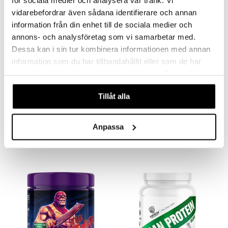
vidarebefordrar även sådana identifierare och annan
information från din enhet till de sociala medier och
annons- och analysföretag som vi samarbetar med.
Dessa kan i sin tur kombinera informationen med annan
information som du har tillhandahållit eller som de har
samlat in när du har använt deras tjänster. Du godkänner
våra cookies vid fortsatt användande av vår webbplats.
Soy Protein Isolate -
Super Greens - Peach Ice
Tillåt alla
Neutral
tea
SWEDISH SUPPLEMENTS
SWEDISH SUPPLEMENTS
Soy Protein Isolate är ett rent, högkoncentrerat växtbaserat proteintillskott framställt av sojabönor
En balanserad blandning av alger, grönsaker, frukter, bär och svampar.
Anpassa
185
259
kr
kr