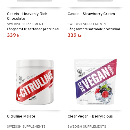
Casein - Heavenly Rich
Casein - Strawberry Cream
Chocolate
SWEDISH SUPPLEMENTS
SWEDISH SUPPLEMENTS
Långsamt frisättande proteinkälla från mjölk som absorberas av kroppen under flera timmar.
Långsamt frisättande proteinkälla från mjölk som absorberas av kroppen under flera timmar.
339
339
kr
kr
Citrulline Malate
Clear Vegan - Berrylicious
SWEDISH SUPPLEMENTS
SWEDISH SUPPLEMENTS