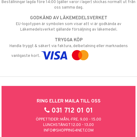
Beställningar lagda före 14:00 (gäller varor i lager) skickas normalt ut från
oss samma dag.
GODKÄND AV LÄKEMEDELSVERKET
EU-logotypen är symbolen som visar att vi är godkända av
Läkemedelsverket gällande försäljning av läkemedel.
TRYGGA KÖP
Handla tryggt & säkert via faktura, delbetalning eller marknadens
vanligaste kort.
RING ELLER MAILA TILL OSS
031 712 01 01
ÖPPETTIDER: MÅN.-FRE. 9.00 - 15.00
LUNCHSTÄNGT 12.00 - 13.00
INFO@SHOPPING4NET.COM