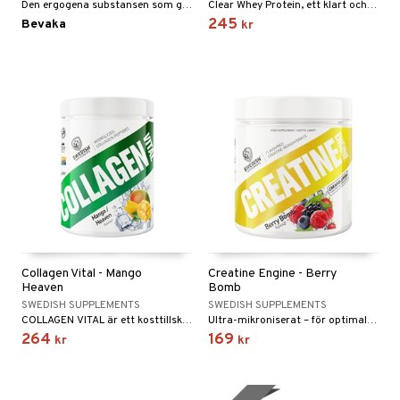
Den ergogena substansen som ger ökat blodflöde och pump till dina muskler under träning.
Clear Whey Protein, ett klart och uppfriskande proteindryckspulver baserat på ärtpeptid.
245
Bevaka
kr
Collagen Vital - Mango
Creatine Engine - Berry
Heaven
Bomb
SWEDISH SUPPLEMENTS
SWEDISH SUPPLEMENTS
COLLAGEN VITAL är ett kosttillskott speciellt för Hår, Hud & Naglar med himmelskt goda smaker.
Ultra-mikroniserat – för optimal blandbarhet och upptag och smaksatt för en god dryckesupplevelse
264
169
kr
kr