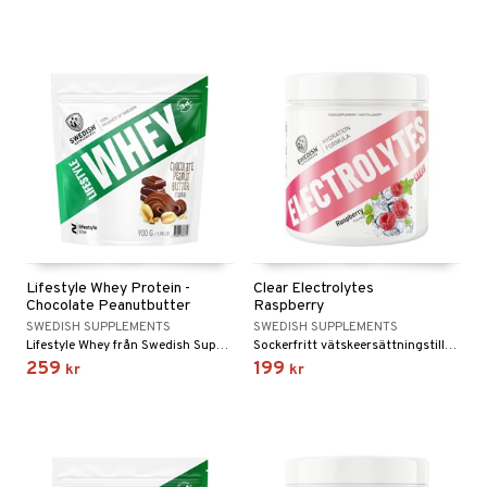
elningen
d
tik
st
Lifestyle Whey Protein -
Clear Electrolytes
Chocolate Peanutbutter
Raspberry
SWEDISH SUPPLEMENTS
SWEDISH SUPPLEMENTS
Lifestyle Whey från Swedish Supplements är ett välsmakande proteinpulver från vassleproteinkoncentrat
Sockerfritt vätskeersättningstillskott med hallonsmak som kombinerar kokosvattenpulver med noggrant utvalda mineraler.
259
199
kr
kr