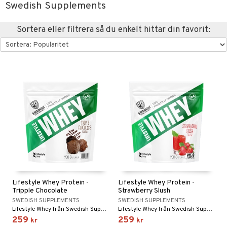
Swedish Supplements
Fettsyror
yror
Sortera eller filtrera så du enkelt hittar din favorit:
onshöjning
Sportflaskor
 protein
ed- & Muskelvärk
rkout
 Äggprotein
redskap
rotein
illbehör
ion
r
ilates
ör
 Skydd
änst
Lifestyle Whey Protein -
Lifestyle Whey Protein -
mbåge
Tripple Chocolate
Strawberry Slush
ör
 & svar
SWEDISH SUPPLEMENTS
SWEDISH SUPPLEMENTS
ndled
Lifestyle Whey från Swedish Supplements är ett välsmakande proteinpulver från vassleproteinkoncentrat
Lifestyle Whey från Swedish Supplements är ett välsmakande proteinpulver från vassleproteinkoncentrat
produkt
259
259
kr
kr
ä