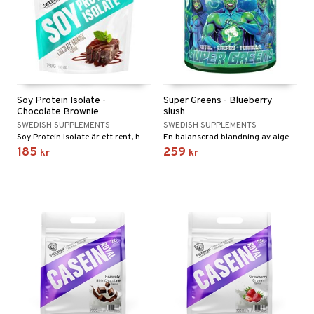
Soy Protein Isolate -
Super Greens - Blueberry
Chocolate Brownie
slush
SWEDISH SUPPLEMENTS
SWEDISH SUPPLEMENTS
Soy Protein Isolate är ett rent, högkoncentrerat växtbaserat proteintillskott framställt av sojabönor
En balanserad blandning av alger, grönsaker, frukter, bär och svampar.
185
259
kr
kr