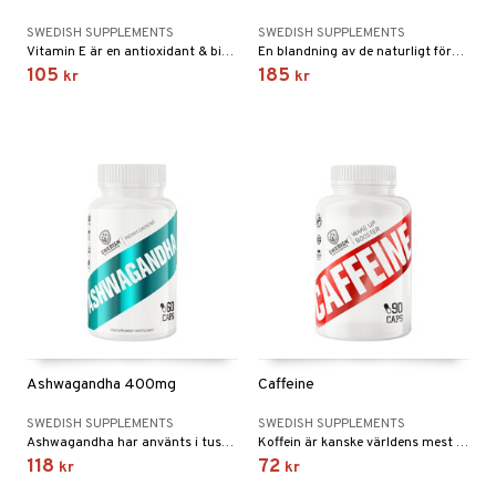
SWEDISH SUPPLEMENTS
SWEDISH SUPPLEMENTS
Vitamin E är en antioxidant & bidrar till att skydda cellerna mot oxidativ stress.
En blandning av de naturligt förekommande vitaminerna och mineralerna zink, magnesium och vitamin B6.
105
185
kr
kr
Ashwagandha 400mg
Caffeine
SWEDISH SUPPLEMENTS
SWEDISH SUPPLEMENTS
Ashwagandha har använts i tusentals år inom Ayurveda och kallas ofta för "Indisk Ginseng".
Koffein är kanske världens mest beprövade ämne för att få energi och ökad prestationsförmåga.
118
72
kr
kr