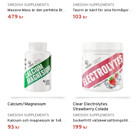
SWEDISH SUPPLEMENTS
SWEDISH SUPPLEMENTS
Massive Mass är den perfekta återhämningsdrycken för muskeltillväxt
Taurin är känt för sina förmågor att öka energinivåerna, främja mental skärpa och förbättra koncentrationen
479
103
kr
kr
Calcium/Magnesium
Clear Electrolytes
Strawberry Colada
SWEDISH SUPPLEMENTS
SWEDISH SUPPLEMENTS
Kalcium och magnesium är två viktiga mineraler som Swedish Supplements har valt att sätta i samma kapsel.
Sockerfritt vätskeersättningstillskott med jordgubbssmak som kombinerar kokosvattenpulver med noggrant utvalda mineraler.
93
199
kr
kr