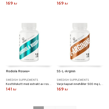
169
169
kr
kr
Rodiola Rosea+
SS-L-Arginin
SWEDISH SUPPLEMENTS
SWEDISH SUPPLEMENTS
Kosttillskott med extrakt av rosenrot (Rhodiola rosea) och vitamin B5 (pantotensyra).
Varje kapsel innehåller 500 mg L-arginin. Fri från onödiga tillsatser och innehåller inga andra aktiva ingredienser.
141
169
kr
kr