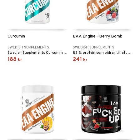
Curcumin
EAA Engine - Berry Bomb
SWEDISH SUPPLEMENTS
SWEDISH SUPPLEMENTS
Swedish Supplements Curcumin kombinerar 500 mg gurkmejaextrakt med vitamin C och svartpepparextrakt.
83 % protein som bidrar till att öka och bibehålla muskelmassan.
188
241
kr
kr