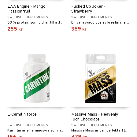
EAA Engine - Mango
Fucked Up Joker -
Passionfruit
Strawberry
SWEDISH SUPPLEMENTS
SWEDISH SUPPLEMENTS
83 % protein som bidrar till att öka och bibehålla muskelmassan.
En väl avvägd dos av kreatin malat, beta alanin, adaptogener och uppiggande samt fokushöjande ämnen.
255
369
kr
kr
L-Carnitin forte
Massive Mass - Heavenly
Rich Chocolate
SWEDISH SUPPLEMENTS
SWEDISH SUPPLEMENTS
Karnitin är en aminosyra som har uppgiften att transportera fett till mitokondrierna där förbränningen sker.
Massive Mass är den perfekta återhämningsdrycken för muskeltillväxt