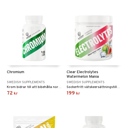
Chromium
Clear Electrolytes
Watermelon Mania
SWEDISH SUPPLEMENTS
SWEDISH SUPPLEMENTS
Krom bidrar till att bibehålla normala blodsockernivåer och till en normal näringsämnes-metabolism.
Sockerfritt vätskeersättningstillskott med melonsmak som kombinerar kokosvattenpulver med noggrant utvalda mineraler.
72
199
kr
kr