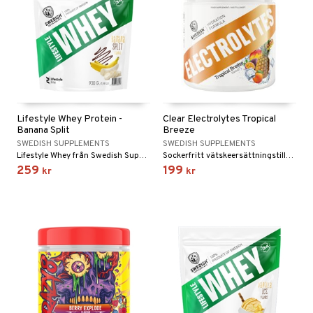
Lifestyle Whey Protein -
Clear Electrolytes Tropical
Banana Split
Breeze
SWEDISH SUPPLEMENTS
SWEDISH SUPPLEMENTS
Lifestyle Whey från Swedish Supplements är ett välsmakande proteinpulver från vassleproteinkoncentrat
Sockerfritt vätskeersättningstillskott med tropisk smak som kombinerar kokosvattenpulver med noggrant utvalda mineraler.
259
199
kr
kr