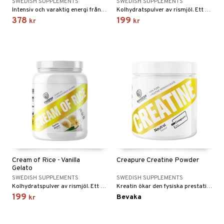
SWEDISH SUPPLEMENTS
SWEDISH SUPPLEMENTS
Intensiv och varaktig energi från naturligt koffein.
Kolhydratspulver av rismjöl. Ett perfekt milt och glutenfritt kolhydratstillskott.
378
199
kr
kr
Cream of Rice - Vanilla
Creapure Creatine Powder
Gelato
SWEDISH SUPPLEMENTS
SWEDISH SUPPLEMENTS
Kolhydratspulver av rismjöl. Ett perfekt milt och glutenfritt kolhydratstillskott.
Kreatin ökar den fysiska prestationen vid upprepad kraftansträngning i samband med kortvarig och högintensiv träning
199
Bevaka
kr