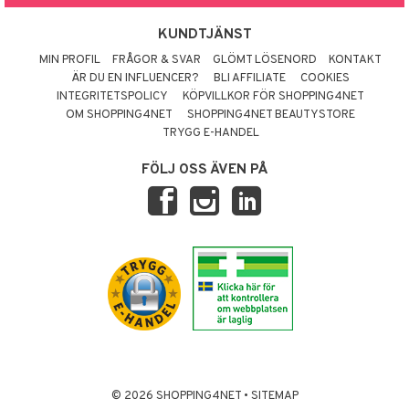
KUNDTJÄNST
MIN PROFIL
FRÅGOR & SVAR
GLÖMT LÖSENORD
KONTAKT
ÄR DU EN INFLUENCER?
BLI AFFILIATE
COOKIES
INTEGRITETSPOLICY
KÖPVILLKOR FÖR SHOPPING4NET
OM SHOPPING4NET
SHOPPING4NET BEAUTYSTORE
TRYGG E-HANDEL
FÖLJ OSS ÄVEN PÅ
© 2026 SHOPPING4NET
•
SITEMAP